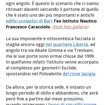
ogni angolo. È questo lo scenario che ci siamo
ritrovati davanti varcando il portone di quello
che è stato
uno dei più importanti e antichi
edifici scolastici di Bari
:
l’ex Istituto Nautico
Francesco Caracciolo
.
(Vedi foto galleria)
La sua imponente e ottocentesca facciata si
staglia ancora oggi
nel quartiere Libertà
, ad
angolo tra via Abate Gimma e via Trevisani,
ma le sue porte sono ormai chiuse dal 1999.
In quell’anno infatti l’istituto venne accorpato
al complesso per geometri Euclide,
spostandosi nel Polivalente
del rione Japigia
.
Da allora, per la storica sede, è iniziato un
lungo periodo di oblìo e abbandono, che avrà
però fine a partire dal mese prossimo,
quando inizieranno i l
avori di riqualificazione