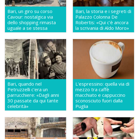
Bari, un giro su corso
Bari, la storia e i segreti di
Cavour: nostalgica via
Palazzo Colonna De
dello shopping rimasta
Robertis: «Qui c'è ancora
uguale a se stessa
la scrivania di Aldo Moro»
Bari, quando nel
L'espressino: quella via di
Petruzzelli c'era un
mezzo tra caffè
parrucchiere: «Dagli anni
macchiato e cappuccino
30 passate da qui tante
sconosciuto fuori dalla
celebrità»
Puglia