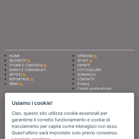
HOME
OPINIONI
INCHIESTE
SPORT
STORIE E CURIOSITÀ
ESPERTI
EVENTI E COMUNICATI
FOTOGALLERY
ARTISTI
SONDAGGI
REPORTAGE
CONTATTI
NEWS
Privacy
Cookie preferencies
Chiedi ai nostri esperti
Seguici su
Usiamo i cookie!
Scrivi alla redazione
Fai pubblicità con noi
Ciao, questo sito utilizza cookie essenziali per
Sostieni Barinedita
Iscriviti al nostro corso di
garantirne il corretto funzionamento e cookie di
giornalismo
tracciamento per capire come interagisci con esso.
Compra i nostri libri
Entra in Barinedita Map
Quest'ultimo sarà impostato solo previo consenso.