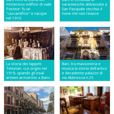
misterioso edificio di viale
saracinesche abbassate a
Pasteur: fu un
San Pasquale vecchia: il
"cascamificio" e nacque
rione che non rinasce
nel 1910
La storia dei tappeti
Bari, tra massoneria e
Timurian: «Le origini nel
musica la storia dell'antico
1919, quando gli esuli
e decadente palazzo di
armeni arrivarono a Bari»
via Abbrescia n.25