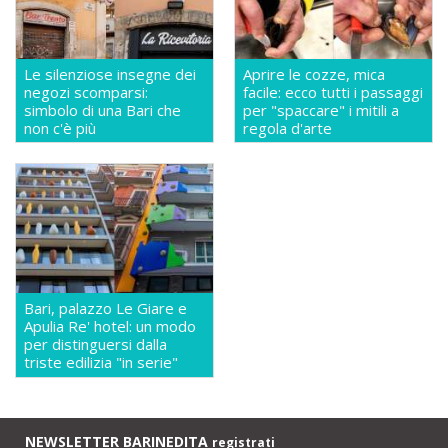
Le silenziose insegne dei
Aprire le cozze, mica
negozi scomparsi:
facile: ecco tutti i passaggi
simbolo di una Bari che
per "spaccare" i mitili a
non c'è più
regola d'arte
Bari, palazzo Le Giare e
Apulia Re' hotel: un modo
per distinguersi dalla
triste edilizia "in serie"
NEWSLETTER BARINEDITA
registrati