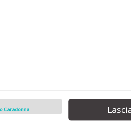
Lasc
io Caradonna