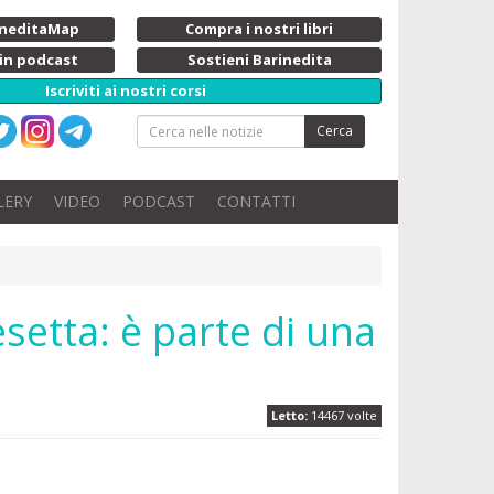
rineditaMap
Compra i nostri libri
 in podcast
Sostieni Barinedita
Iscriviti ai nostri corsi
Cerca
LERY
VIDEO
PODCAST
CONTATTI
esetta: è parte di una
Letto:
14467 volte