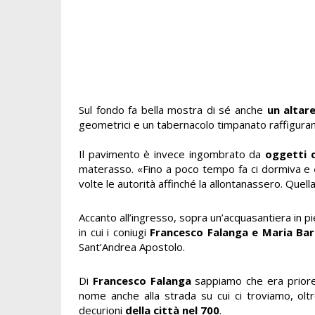
Sul fondo fa bella mostra di sé anche
un altar
geometrici e un tabernacolo timpanato raffiguran
Il pavimento è invece ingombrato da
oggetti 
materasso. «Fino a poco tempo fa ci dormiva e
volte le autorità affinché la allontanassero. Quella
Accanto all’ingresso, sopra un’acquasantiera in p
in cui i coniugi
Francesco Falanga e Maria Bar
Sant’Andrea Apostolo.
Di
Francesco Falanga
sappiamo che era priore
nome anche alla strada su cui ci troviamo, ol
decurioni
della città nel 700
.