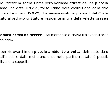
cile varcare la soglia. Prima però veniamo attratti da una
piccol
giamo una data, il
1701
, forse l’anno della costruzione della c
embra l’acronimo
ΙΧΘΥΣ
, che veniva usato ai primordi del Crist
to all'Archivio di Stato e residente in una delle villette presenti
onata ormai da decenni.
«Al momento è divisa tra svariati propr
da anni».
per ritrovarci in u
n piccolo ambiente a volta
, delimitato da 
dall’umido e dalla muffa anche se nelle parti scrostate è possi
ivano la cappella.