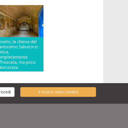
oseto, la chiesa del
antissimo Salvatore:
ntica,
ompletamente
ffrescata, ma poco
alorizzata
Il nostro video inedito