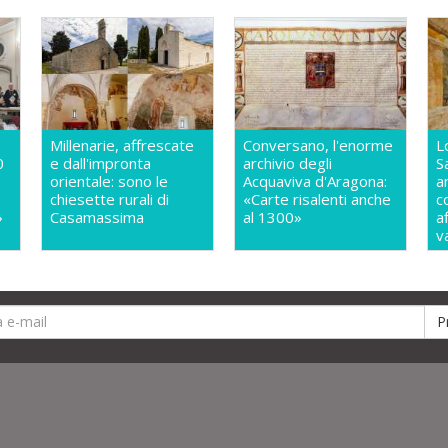
Millenarie, affrescate
Conversano, l'enorme
L
0
e dall'impronta
archivio degli
S
orientale: sono le
Acquaviva d'Aragona:
a
chiesette rurali di
«Carte risalenti anche
c
»
Casamassima
al 1300»
a
v