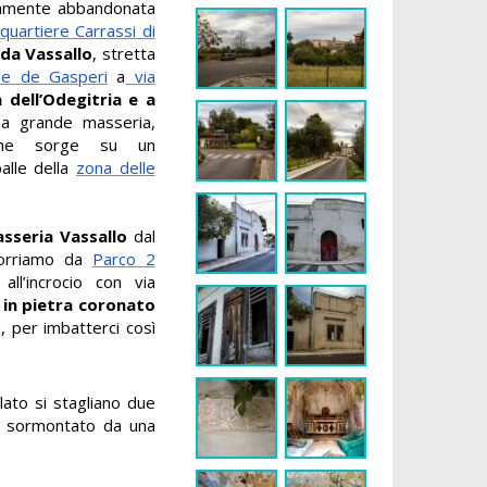
mente abbandonata
quartiere Carrassi di
da Vassallo
, stretta
de de Gasperi
a
via
dell’Odegitria e a
na grande masseria,
 che sorge su un
alle della
zona delle
sseria Vassallo
dal
rcorriamo da
Parco 2
ll’incrocio con via
o in pietra coronato
, per imbatterci così
lato si stagliano due
lo, sormontato da una