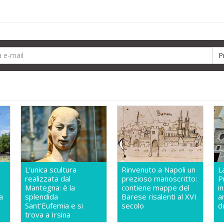
L'unica scultura
Rinvenuto a Napoli un
L
realizzata dal
prezioso manoscritto:
P
Mantegna: è la
contiene mappe del
i
a
splendida
Barese risalenti al XVI
a
Sant'Eufemia e si
secolo
d
trova a Irsina