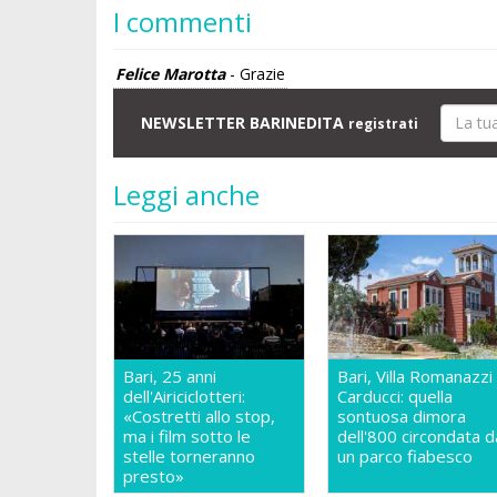
I commenti
Felice Marotta
- Grazie
NEWSLETTER BARINEDITA
registrati
Leggi anche
Bari, 25 anni
Bari, Villa Romanazzi
dell'Airiciclotteri:
Carducci: quella
«Costretti allo stop,
sontuosa dimora
ma i film sotto le
dell'800 circondata d
stelle torneranno
un parco fiabesco
presto»