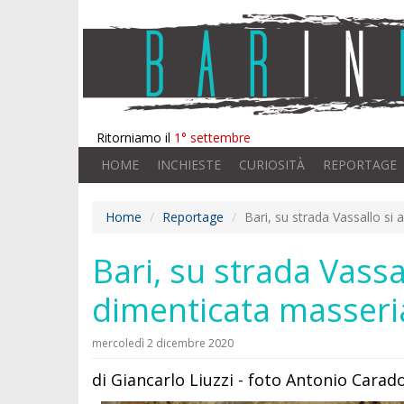
Ritorniamo il
1° settembre
HOME
INCHIESTE
CURIOSITÀ
REPORTAGE
Home
Reportage
Bari, su strada Vassallo si 
Bari, su strada Vassa
dimenticata masseri
mercoledì 2 dicembre 2020
di Giancarlo Liuzzi - foto Antonio Cara