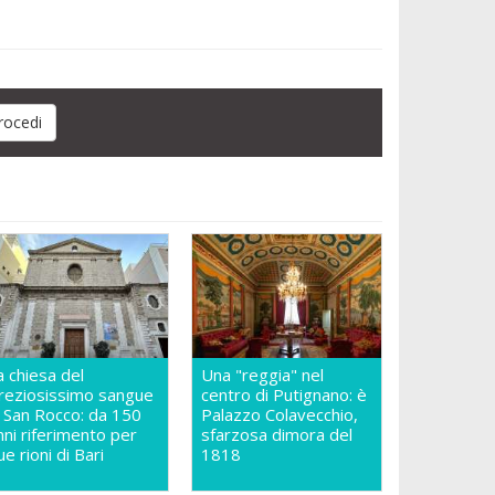
a chiesa del
Una "reggia" nel
reziosissimo sangue
centro di Putignano: è
n San Rocco: da 150
Palazzo Colavecchio,
nni riferimento per
sfarzosa dimora del
ue rioni di Bari
1818