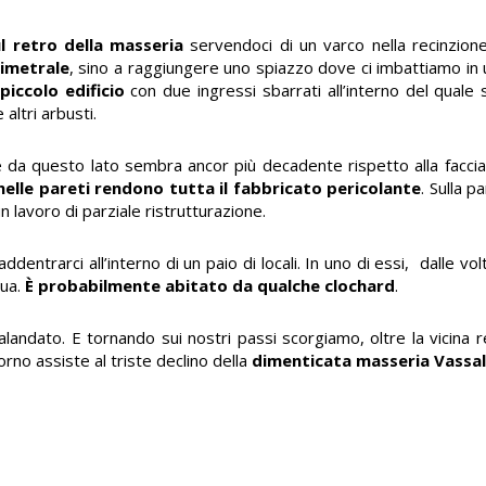
l retro della masseria
servendoci di un varco nella recinzione
imetrale
, sino a raggiungere uno spiazzo dove ci imbattiamo in u
piccolo edificio
con due ingressi sbarrati all’interno del quale
 altri arbusti.
da questo lato sembra ancor più decadente rispetto alla facciata
 nelle pareti rendono tutta il fabbricato pericolante
. Sulla p
n lavoro di parziale ristrutturazione.
entrarci all’interno di un paio di locali. In uno di essi, dalle vol
ua.
È probabilmente abitato da qualche clochard
.
landato. E tornando sui nostri passi scorgiamo, oltre la vicina re
orno assiste al triste declino della
dimenticata masseria Vassal