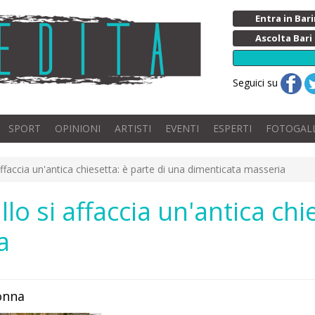
Entra in Ba
Ascolta Bari
Seguici su
SPORT
OPINIONI
ARTISTI
EVENTI
ESPERTI
FOTOGAL
affaccia un'antica chiesetta: è parte di una dimenticata masseria
llo si affaccia un'antica chi
a
donna