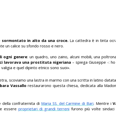
e sormontato in alto da una croce.
La cattedra è in tinta oc
te un calice su sfondo rosso e nero.
di ogni genere
: un quadro, uno zaino, alcuni mobili, una poltro
ci lavorava una prostituta nigeriana
– spiega Giuseppe -: ho
 valigia e quel dipinto etnico sono suoi».
ietra, scoviamo una lastra in marmo con una scritta in latino datat
bara Vassallo
restaurarono questa chiesa, dedicata alla Madonn
 della confraternita di
Maria SS. del Carmine di Bari
. Mentre i
V
tre essere
proprietari di grandi terreni
furono più volte sindaci