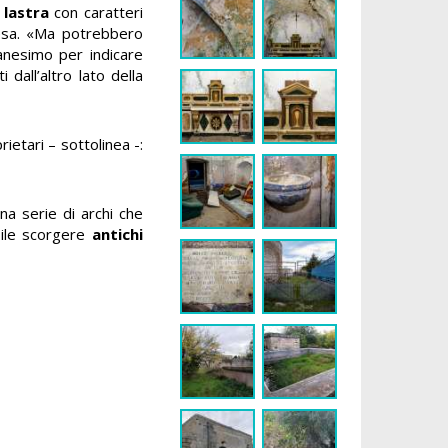
a lastra
con caratteri
hiesa. «Ma potrebbero
ianesimo per indicare
 dall’altro lato della
ietari – sottolinea -:
una serie di archi che
bile scorgere
antichi