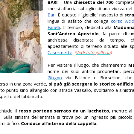
BARI
– Una
chiesetta del 700
completa
che si affaccia sul ciglio di una viuzza del
Bari
. È questo il “gioiello” nascosto di
stra
lingua di asfalto che collega
corso Alci
Fanelli
. Il tempio, dedicato alla
Madonna 
Sant’Andrea Apostolo
, fa parte di u
anch’essa disabitata da tempo,
appezzamento di terreno situato alle sp
Casermette
.
(Vedi foto galleria)
Per visitare il luogo, che chiameremo
Ma
nome dei suoi antichi proprietari, pe
Giugno
via Falcone e Borsellino, che a
rso in una zona verde,
si può già scorgere lo storico edifici
o punto sino all’angolo con strada Vassallo, svoltiamo a sinistra
petto del fabbricato.
cchiude
il rosso portone serrato da un lucchetto
, mentre al 
Sulla sinistra dell’entrata si trova poi un ingresso più picco
mi di fico.
Conduce all’interno della cappella
.