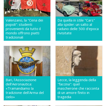
Valenzano, la "Cena dei
Da quella in stile "Cars"
popoli": studenti
alla spider: un salto al
provenienti da tutto il
raduno delle 500 d'epoca
mondo offrono piatti
rivisitate
tradizionali
Bari, l'Associazione
Lecce, la leggenda della
dell'Aeronautica:
"faccina": quel
«Tramandiamo la
mascherone che racconta
tradizione dell'Arma del
di un amore finito in
cielo»
tragedia