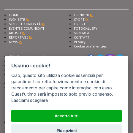
HOME
OPINIONI
INCHIESTE
SPORT
STORIE E CURIOSITÀ
ESPERTI
EVENTI E COMUNICATI
FOTOGALLERY
ARTISTI
SONDAGGI
REPORTAGE
CONTATTI
NEWS
Privacy
Cookie preferencies
Chiedi ai nostri esperti
Seguici su
Scrivi alla redazione
Usiamo i cookie!
Fai pubblicità con noi
Sostieni Barinedita
Iscriviti al nostro corso di
Ciao, questo sito utilizza cookie essenziali per
giornalismo
garantirne il corretto funzionamento e cookie di
Compra i nostri libri
tracciamento per capire come interagisci con esso.
Entra in Barinedita Map
Quest'ultimo sarà impostato solo previo consenso.
Lasciami scegliere
BARIREPORT s.a.s.
, Partita IVA 07355350724
Powered by
Netboom
Copyright BARIREPORT s.a.s. All rights reserved - Tutte le fotografie recanti il
logo di Barinedita sono state commissionate da BARIREPORT s.a.s. che ne
Accetta tutti
detiene i Diritti d'Autore e sono state prodotte nell'anno 2012 e seguenti
(tranne che non vi sia uno specifico anno di scatto riportato)
Più opzioni