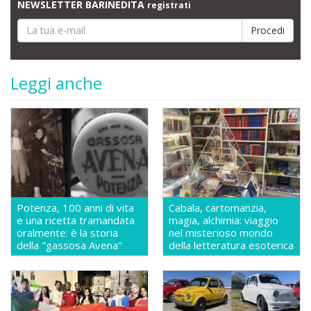
NEWSLETTER BARINEDITA
registrati
Leggi anche
Potenza, 100 anni di vita
Cabala, cartomanzia,
e una ricetta tramandata
magia, alchimia: viaggio
oralmente: è la storia
nel misterioso mondo
della "gassosa Avena"
della letteratura esoterica