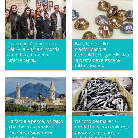
La comunità libanese di
Bari, tre sorelle
Bari: «La Puglia ci ricorda
trasformano le
la nostra amata ma
orecchiette in gioielli: «Ma
difficile terra»
la pasta deve essere
fatta a mano»
Da faccia a pesce, da falso
Da "oro del mare" a
a basta: ecco perché in
prodotto di poco valore: il
Tunisia si usano delle
pesce azzurro non lo
parole italiane
vuole più nessuno