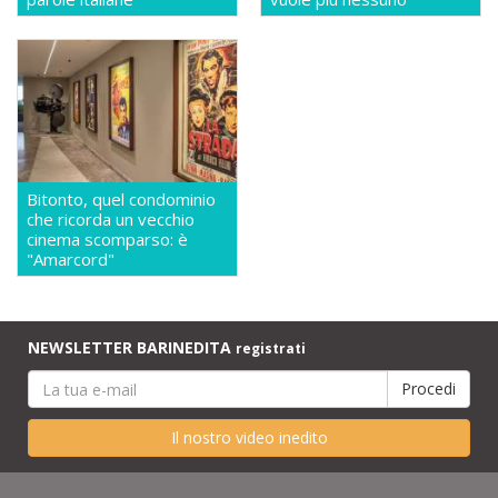
Bitonto, quel condominio
che ricorda un vecchio
cinema scomparso: è
"Amarcord"
NEWSLETTER BARINEDITA
registrati
Il nostro video inedito