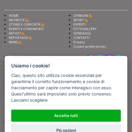
HOME
OPINIONI
INCHIESTE
SPORT
STORIE E CURIOSITÀ
ESPERTI
EVENTI E COMUNICATI
FOTOGALLERY
ARTISTI
SONDAGGI
REPORTAGE
CONTATTI
NEWS
Privacy
Cookie preferencies
Chiedi ai nostri esperti
Seguici su
Scrivi alla redazione
Usiamo i cookie!
Fai pubblicità con noi
Sostieni Barinedita
Iscriviti al nostro corso di
Ciao, questo sito utilizza cookie essenziali per
giornalismo
garantirne il corretto funzionamento e cookie di
Compra i nostri libri
tracciamento per capire come interagisci con esso.
Entra in Barinedita Map
Quest'ultimo sarà impostato solo previo consenso.
Lasciami scegliere
BARIREPORT s.a.s.
, Partita IVA 07355350724
Powered by
Netboom
Copyright BARIREPORT s.a.s. All rights reserved - Tutte le fotografie recanti il
logo di Barinedita sono state commissionate da BARIREPORT s.a.s. che ne
Accetta tutti
detiene i Diritti d'Autore e sono state prodotte nell'anno 2012 e seguenti
(tranne che non vi sia uno specifico anno di scatto riportato)
Più opzioni