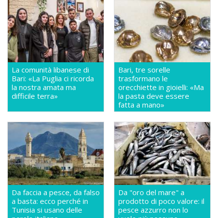
La comunità libanese di
Bari, tre sorelle
Bari: «La Puglia ci ricorda
trasformano le
la nostra amata ma
orecchiette in gioielli: «Ma
difficile terra»
la pasta deve essere
fatta a mano»
Da faccia a pesce, da falso
Da "oro del mare" a
a basta: ecco perché in
prodotto di poco valore: il
Tunisia si usano delle
pesce azzurro non lo