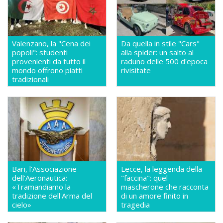
Valenzano, la "Cena dei
Da quella in stile "Cars"
popoli": studenti
alla spider: un salto al
provenienti da tutto il
raduno delle 500 d'epoca
mondo offrono piatti
rivisitate
tradizionali
Bari, l'Associazione
Lecce, la leggenda della
dell'Aeronautica:
"faccina": quel
«Tramandiamo la
mascherone che racconta
tradizione dell'Arma del
di un amore finito in
cielo»
tragedia