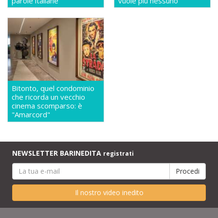
parole italiane
vuole più nessuno
Bitonto, quel condominio
che ricorda un vecchio
cinema scomparso: è
"Amarcord"
NEWSLETTER BARINEDITA
registrati
Il nostro video inedito