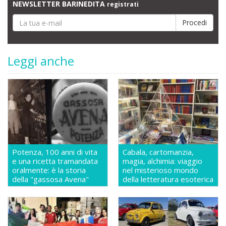
NEWSLETTER BARINEDITA
registrati
Leggi anche
Potenza, 100 anni di vita
Cabala, cartomanzia,
e una ricetta tramandata
magia, alchimia: viaggio
oralmente: è la storia
nel misterioso mondo
della "gassosa Avena"
della letteratura esoterica