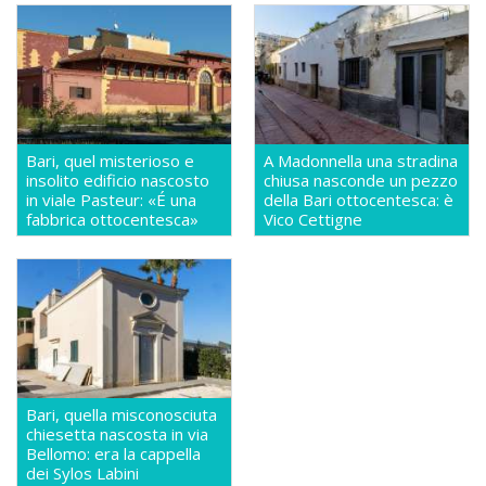
Bari, quel misterioso e
A Madonnella una stradina
insolito edificio nascosto
chiusa nasconde un pezzo
in viale Pasteur: «É una
della Bari ottocentesca: è
fabbrica ottocentesca»
Vico Cettigne
Bari, quella misconosciuta
chiesetta nascosta in via
Bellomo: era la cappella
dei Sylos Labini