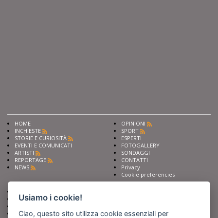
HOME
OPINIONI
INCHIESTE
SPORT
STORIE E CURIOSITÀ
ESPERTI
EVENTI E COMUNICATI
FOTOGALLERY
ARTISTI
SONDAGGI
REPORTAGE
CONTATTI
NEWS
Privacy
Cookie preferencies
Chiedi ai nostri esperti
Seguici su
Usiamo i cookie!
Scrivi alla redazione
Fai pubblicità con noi
Ciao, questo sito utilizza cookie essenziali per
Sostieni Barinedita