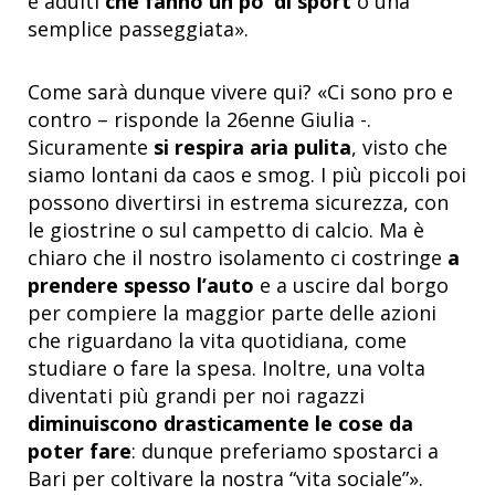
e adulti
che fanno un po’ di sport
o una
semplice passeggiata».
Come sarà dunque vivere qui? «Ci sono pro e
contro – risponde la 26enne Giulia -.
Sicuramente
si respira aria pulita
, visto che
siamo lontani da caos e smog. I più piccoli poi
possono divertirsi in estrema sicurezza, con
le giostrine o sul campetto di calcio. Ma è
chiaro che il nostro isolamento ci costringe
a
prendere spesso l’auto
e a uscire dal borgo
per compiere la maggior parte delle azioni
che riguardano la vita quotidiana, come
studiare o fare la spesa. Inoltre, una volta
diventati più grandi per noi ragazzi
diminuiscono drasticamente le cose da
poter fare
: dunque preferiamo spostarci a
Bari per coltivare la nostra “vita sociale”».