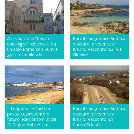
A Irsina c'è la "Casa di
Bari, il Lungomare Sud tra
conchiglie", decorata da
passato, presente e
un solo uomo con 50mila
futuro. Racconto n.3: Via
gusci di molluschi
Giovine
Il Lungomare Sud tra
Bari, il Lungomare Sud tra
passato, presente e
passato, presente e
futuro. Racconto n.2: Via
futuro. Racconto n.1:
Di Cagno Abbrescia
Corso Trieste