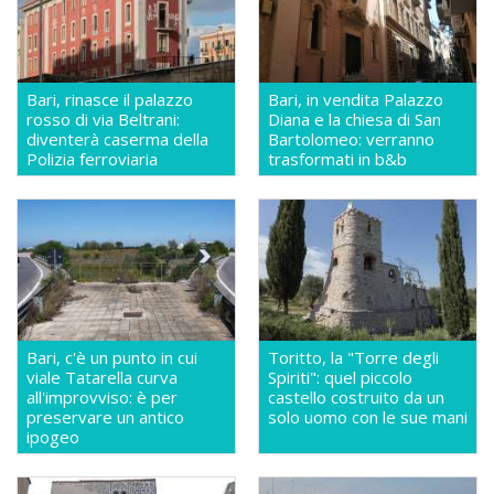
Bari, rinasce il palazzo
Bari, in vendita Palazzo
rosso di via Beltrani:
Diana e la chiesa di San
diventerà caserma della
Bartolomeo: verranno
Polizia ferroviaria
trasformati in b&b
Bari, c'è un punto in cui
Toritto, la "Torre degli
viale Tatarella curva
Spiriti": quel piccolo
all'improvviso: è per
castello costruito da un
preservare un antico
solo uomo con le sue mani
ipogeo