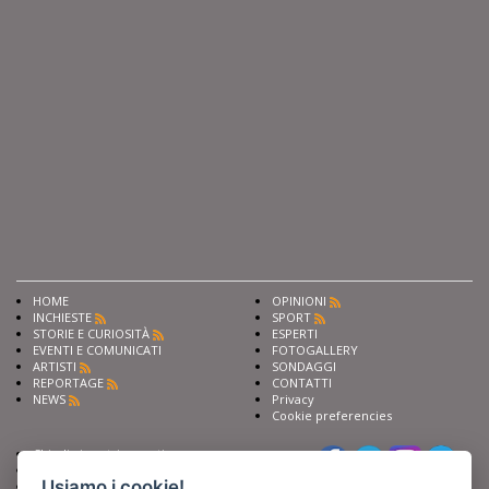
HOME
OPINIONI
INCHIESTE
SPORT
STORIE E CURIOSITÀ
ESPERTI
EVENTI E COMUNICATI
FOTOGALLERY
ARTISTI
SONDAGGI
REPORTAGE
CONTATTI
NEWS
Privacy
Cookie preferencies
Chiedi ai nostri esperti
Seguici su
Scrivi alla redazione
Usiamo i cookie!
Fai pubblicità con noi