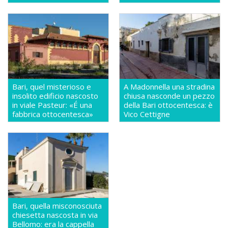
Bari, quel misterioso e
A Madonnella una stradina
insolito edificio nascosto
chiusa nasconde un pezzo
in viale Pasteur: «É una
della Bari ottocentesca: è
fabbrica ottocentesca»
Vico Cettigne
Bari, quella misconosciuta
chiesetta nascosta in via
Bellomo: era la cappella