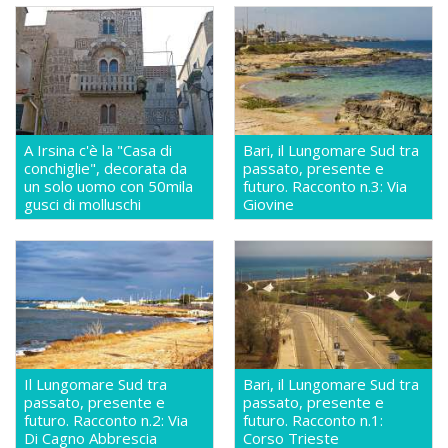
A Irsina c'è la "Casa di
Bari, il Lungomare Sud tra
conchiglie", decorata da
passato, presente e
un solo uomo con 50mila
futuro. Racconto n.3: Via
gusci di molluschi
Giovine
Il Lungomare Sud tra
Bari, il Lungomare Sud tra
passato, presente e
passato, presente e
futuro. Racconto n.2: Via
futuro. Racconto n.1:
Di Cagno Abbrescia
Corso Trieste