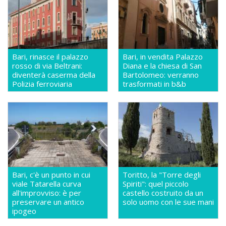
Bari, rinasce il palazzo
Bari, in vendita Palazzo
rosso di via Beltrani:
Diana e la chiesa di San
diventerà caserma della
Bartolomeo: verranno
Polizia ferroviaria
trasformati in b&b
Bari, c'è un punto in cui
Toritto, la "Torre degli
viale Tatarella curva
Spiriti": quel piccolo
all'improvviso: è per
castello costruito da un
preservare un antico
solo uomo con le sue mani
ipogeo