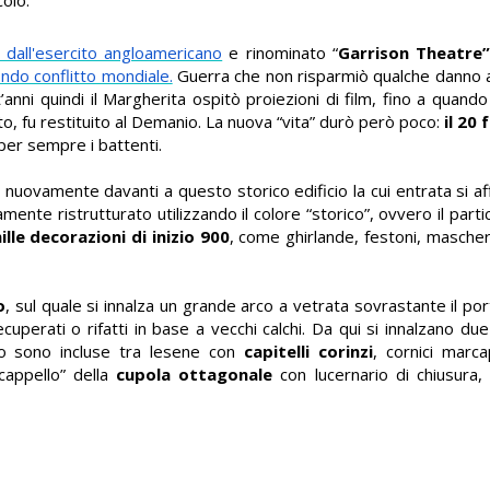
dall'esercito angloamericano
e rinominato “
Garrison Theatre
ndo conflitto mondiale.
Guerra che non risparmiò qualche danno a
t’anni quindi il Margherita ospitò proiezioni di film, fino a quand
o, fu restituito al Demanio.
La nuova “vita” durò però poco:
il 20
 per sempre i battenti.
ndi nuovamente davanti a questo storico edificio
la cui entrata si a
ente ristrutturato utilizzando il colore “storico”, ovvero il part
ille decorazioni di inizio 900
, come ghirlande, festoni, mascheron
o
, sul quale si innalza un grande arco a vetrata sovrastante il po
ecuperati o rifatti in base a vecchi calchi. Da qui si innalzano due
co sono incluse tra lesene con
capitelli corinzi
, cornici marca
cappello” della
cupola ottagonale
con lucernario di chiusura,