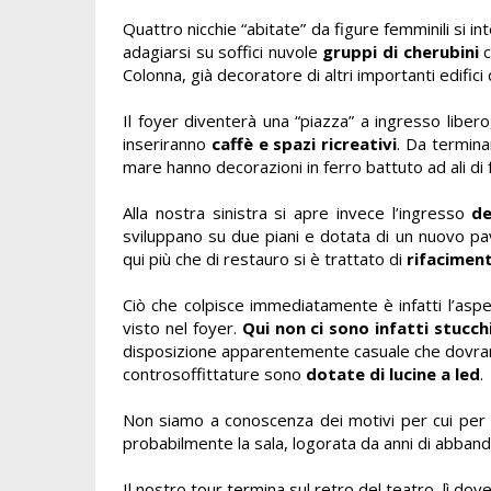
Quattro nicchie “abitate” da figure femminili si in
adagiarsi su soffici nuvole
gruppi di cherubini
c
Colonna, già decoratore di altri importanti edific
Il foyer diventerà una “piazza” a ingresso libero,
inseriranno
caffè e spazi ricreativi
. Da termina
mare hanno decorazioni in ferro battuto ad ali di f
Alla nostra sinistra si apre invece l’ingresso
de
sviluppano su due piani e dotata di un nuovo p
qui più che di restauro si è trattato di
rifacimen
Ciò che colpisce immediatamente è infatti l’asp
visto nel foyer.
Qui non ci sono infatti stucch
disposizione apparentemente casuale che dovrann
controsoffittature sono
dotate di lucine a led
.
Non siamo a conoscenza dei motivi per cui per 
probabilmente la sala, logorata da anni di abban
Il nostro tour termina sul retro del teatro, lì dove