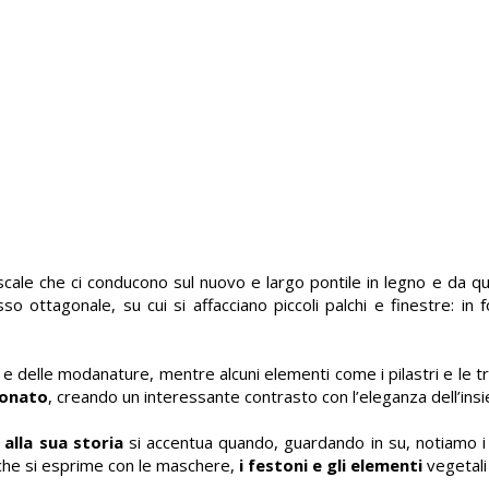
scale che ci conducono sul nuovo e largo pontile in legno e da qui
sso ottagonale, su cui si affacciano piccoli palchi e finestre: in
 e delle modanature, mentre alcuni elementi come i pilastri e le tra
donato
, creando un interessante contrasto con l’eleganza dell’ins
alla sua storia
si accentua quando, guardando in su, notiamo i de
y che si esprime con le maschere,
i festoni e gli elementi
vegetali