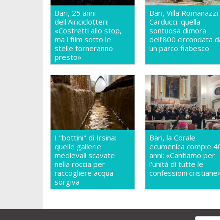
Bari, 25 anni
Bari, Villa Romanazzi
dell'Airiciclotteri:
Carducci: quella
«Costretti allo stop,
sontuosa dimora
ma i film sotto le
dell'800 circondata d
stelle torneranno
un parco fiabesco
presto»
I "bottini" di Irsina:
Bari, la Corale
quelle gallerie
ecumenica compie 4
medievali scavate
anni: «Cantiamo per
nella roccia per
l'unità di tutte le
raccogliere acqua
confessioni cristiane
sorgiva