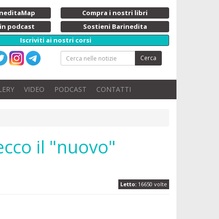
rineditaMap
Compra i nostri libri
 in podcast
Sostieni Barinedita
Iscriviti ai nostri corsi
Cerca
LERY
VIDEO
PODCAST
CONTATTI
ecco il "nuovo"
Letto:
16650 volte