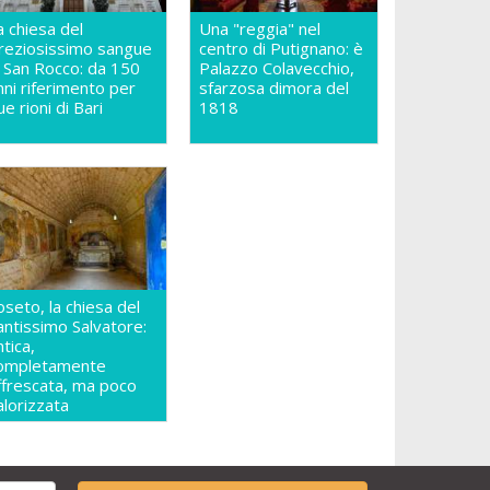
a chiesa del
Una "reggia" nel
reziosissimo sangue
centro di Putignano: è
n San Rocco: da 150
Palazzo Colavecchio,
nni riferimento per
sfarzosa dimora del
ue rioni di Bari
1818
oseto, la chiesa del
antissimo Salvatore:
ntica,
ompletamente
ffrescata, ma poco
alorizzata