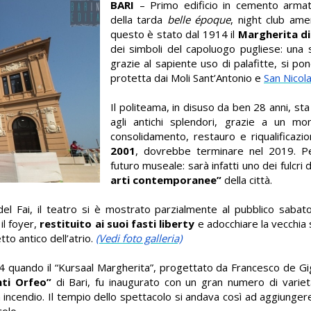
BARI
– Primo edificio in cemento armato
della tarda
belle époque
, night club ame
questo è stato dal 1914 il
Margherita di
dei simboli del capoluogo pugliese: una s
grazie al sapiente uso di palafitte, si po
protetta dai Moli Sant’Antonio e
San Nicola
Il politeama, in disuso da ben 28 anni, st
agli antichi splendori, grazie a un mo
consolidamento, restauro e riqualificazi
2001
, dovrebbe terminare nel 2019. Pe
futuro museale: sarà infatti uno dei fulcri 
arti contemporanee”
della città
.
del Fai, il teatro si è mostrato parzialmente al pubblico sabat
il foyer,
restituito ai suoi fasti liberty
e adocchiare la vecchia 
tto antico dell’atrio.
(Vedi foto galleria)
4 quando il “Kursaal Margherita”, progettato da
Francesco de Gig
nti Orfeo”
di Bari, fu inaugurato con un gran numero di variet
 incendio. Il tempio dello spettacolo si andava così ad aggiunger
colo.