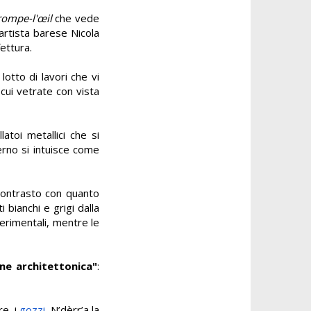
rompe
-
l'œil
che vede
’artista barese Nicola
fettura.
lotto di lavori che vi
 cui vetrate con vista
atoi metallici che si
rno si intuisce come
 contrasto con quanto
 bianchi e grigi dalla
erimentali, mentre le
one architettonica"
:
re, i
gozzi,
N’dèrr’a la