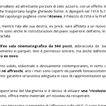
tervallano ad altrettante porzioni di cielo azzurro, con un effetto
t
he trasportano lunghe ghirlande fiorite
.
A dipingerli nel 1916 fu l
i del capoluogo pugliese come l’
Ateneo
, il Palazzo di Città e la Pre
 mentre l’ala alla sua destra, ex privé, sarà affidata a un nuovo 
re sono anche le ristrutturazioni del piano superiore dell’atrio, le
arfalla.
ll’ex sala cinematografica da 560 posti
, abbracciata da ball
avimento in parquet. Non è permesso entrare, ma anche dall’este
to ex novo
.
etto solido, industriale e decisamente contemporaneo, in netto
i né affreschi
, anzi i muri sono coperti da pannelli fonoassorbenti
o garantire un’acustica adeguata in caso di rappresentazioni sp
quest’area del Margherita si è deciso di attuare
una "rivoluzi
dono, offriva meno materiale
art
nouveau
da recuperare.
 una terrazzina ci permette di “affacciarci sulla città”. Ci sono il ma