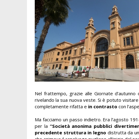
Nel frattempo, grazie alle Giornate d’autunno 
rivelando la sua nuova veste. Si è potuto visitare 
completamente rifatta e
in contrasto
con l’aspe
Ma facciamo un passo indietro. Era l’agosto 191
per la
“Società anonima pubblici divertime
precedente struttura in legno
distrutta da un
che animava il capoluogo pugliese all’inizio del se