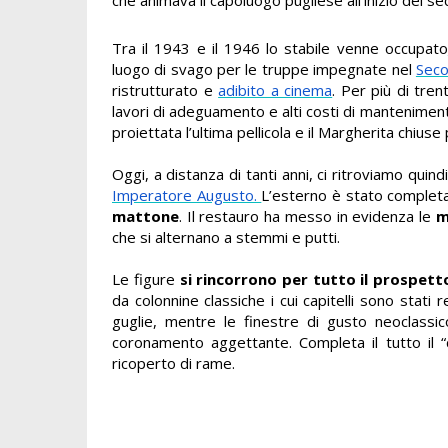
Tra il 1943 e il 1946 lo stabile venne
occupato
luogo di svago per le truppe impegnate nel
Seco
ristrutturato e
adibito a cinema
. Per più di tren
lavori di adeguamento e alti costi di manteniment
proiettata l’ultima pellicola e il Margherita chiuse
Oggi, a distanza di tanti anni, ci ritroviamo qui
Imperatore Augusto.
L’esterno è stato completam
mattone
. Il restauro ha messo in evidenza le
m
che si alternano a stemmi e putti.
Le figure
si rincorrono per tutto il prospett
da colonnine classiche i cui capitelli sono stati r
guglie, mentre le finestre di gusto neoclassi
coronamento aggettante. Completa il tutto il “
ricoperto di rame.