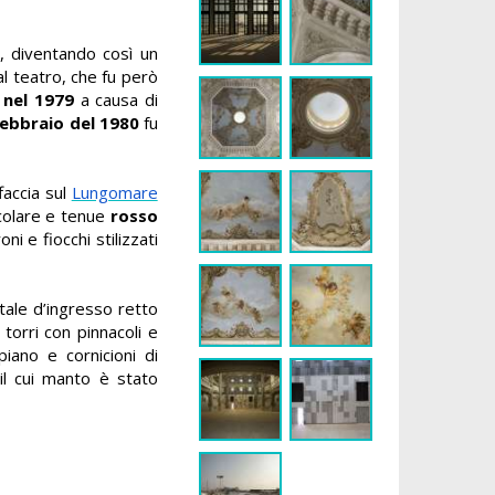
”
, diventando così un
l teatro, che fu però
o
nel 1979
a causa di
 febbraio del 1980
fu
ffaccia sul
Lungomare
icolare e tenue
rosso
i e fiocchi stilizzati
rtale d’ingresso retto
 torri con pinnacoli e
piano e cornicioni di
 il cui manto è stato