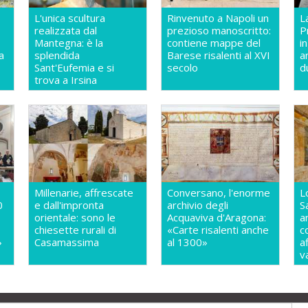
L'unica scultura
Rinvenuto a Napoli un
L
realizzata dal
prezioso manoscritto:
P
Mantegna: è la
contiene mappe del
i
a
splendida
Barese risalenti al XVI
a
Sant'Eufemia e si
secolo
d
trova a Irsina
Millenarie, affrescate
Conversano, l'enorme
L
0
e dall'impronta
archivio degli
S
orientale: sono le
Acquaviva d'Aragona:
a
chiesette rurali di
«Carte risalenti anche
c
»
Casamassima
al 1300»
a
v