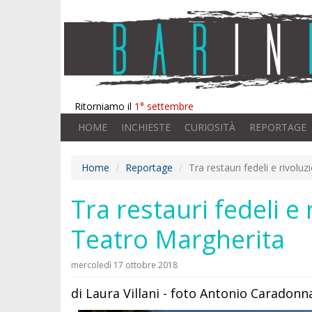
Ritorniamo il
1° settembre
HOME
INCHIESTE
CURIOSITÀ
REPORTAGE
Home
Reportage
Tra restauri fedeli e rivolu
Tra restauri fedeli e
Teatro Margherita
mercoledì 17 ottobre 2018
di Laura Villani - foto Antonio Caradonn