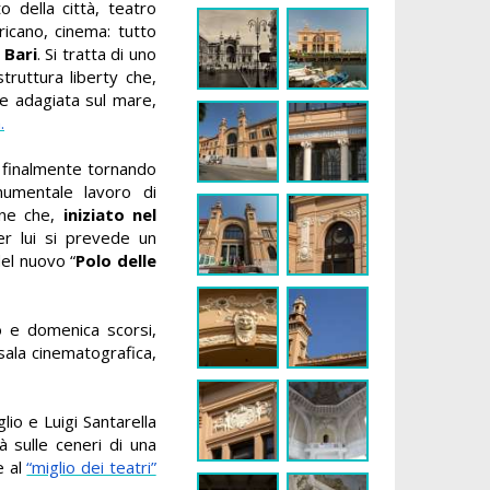
 della città, teatro
ricano, cinema: tutto
 Bari
. Si tratta di uno
truttura liberty che,
ne adagiata sul mare,
.
a finalmente tornando
numentale lavoro di
one che,
iniziato nel
r lui si prevede un
del nuovo “
Polo delle
o e domenica scorsi,
sala cinematografica,
lio e Luigi Santarella
à sulle ceneri di una
e al
“miglio dei teatri”