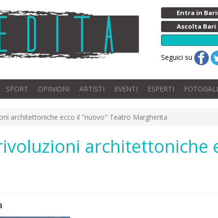
Entra in Ba
Ascolta Bari
Seguici su
SPORT
OPINIONI
ARTISTI
EVENTI
ESPERTI
FOTOGAL
zioni architettoniche ecco il "nuovo" Teatro Margherita
 rivoluzioni architettoniche 
a