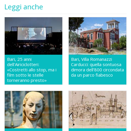
Leggi anche
Bari, 25 anni
Bari, Villa Romanazzi
dell'Airiciclotteri:
Carducci: quella sontuosa
«Costretti allo stop, ma i
dimora dell'800 circondata
film sotto le stelle
da un parco fiabesco
torneranno presto»