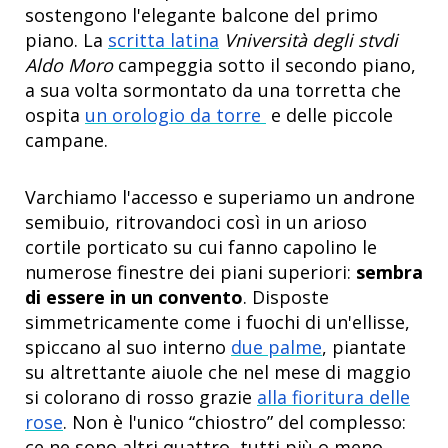
sostengono l'elegante balcone del primo
piano. La
scritta latina
Vniversità degli stvdi
Aldo Moro
campeggia sotto il secondo piano,
a sua volta sormontato da una torretta che
ospita
un orologio da torre
e delle piccole
campane.
Varchiamo l'accesso e superiamo un androne
semibuio, ritrovandoci così in un arioso
cortile porticato su cui fanno capolino le
numerose finestre dei piani superiori:
sembra
di essere in un convento
. Disposte
simmetricamente come i fuochi di un'ellisse,
spiccano al suo interno
due palme
, piantate
su altrettante aiuole che nel mese di maggio
si colorano di rosso grazie
alla fioritura delle
rose
. Non è l'unico “chiostro” del complesso:
ce ne sono altri quattro, tutti più o meno