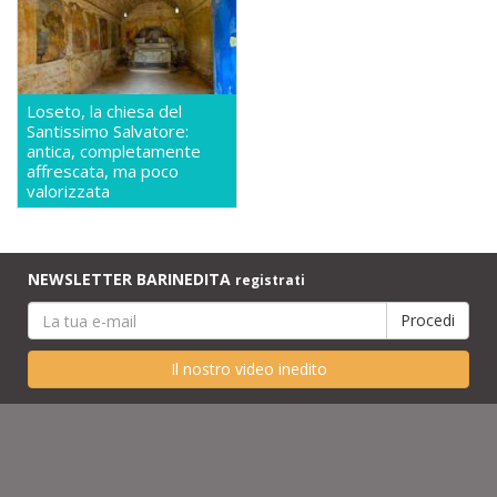
Loseto, la chiesa del
Santissimo Salvatore:
antica, completamente
affrescata, ma poco
valorizzata
NEWSLETTER BARINEDITA
registrati
Il nostro video inedito