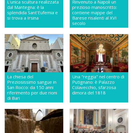
L'unica scultura realizzata
Rinvenuto a Napoli un
dal Mantegna: è la
prezioso manoscritto:
splendida Sant'Eufemia e
contiene mappe del
si trova a Irsina
Barese risalenti al XVI
secolo
La chiesa del
Una "reggia" nel centro di
Preziosissimo sangue in
Putignano: è Palazzo
San Rocco: da 150 anni
Colavecchio, sfarzosa
riferimento per due rioni
dimora del 1818
di Bari