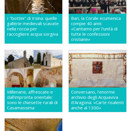
I "bottini" di Irsina: quelle
Bari, la Corale ecumenica
gallerie medievali scavate
compie 40 anni:
nella roccia per
«Cantiamo per l'unità di
raccogliere acqua sorgiva
tutte le confessioni
cristiane»
Millenarie, affrescate e
Conversano, l'enorme
dall'impronta orientale:
archivio degli Acquaviva
sono le chiesette rurali di
d'Aragona: «Carte risalenti
Casamassima
anche al 1300»