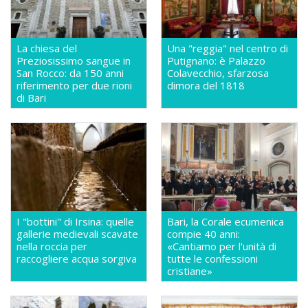
La chiesa del
Una "reggia" nel centro di
Preziosissimo sangue in
Putignano: è Palazzo
San Rocco: da 150 anni
Colavecchio, sfarzosa
riferimento per due rioni
dimora del 1818
di Bari
I "bottini" di Irsina: quelle
Bari, la Corale ecumenica
gallerie medievali scavate
compie 40 anni:
nella roccia per
«Cantiamo per l'unità di
raccogliere acqua sorgiva
tutte le confessioni
cristiane»