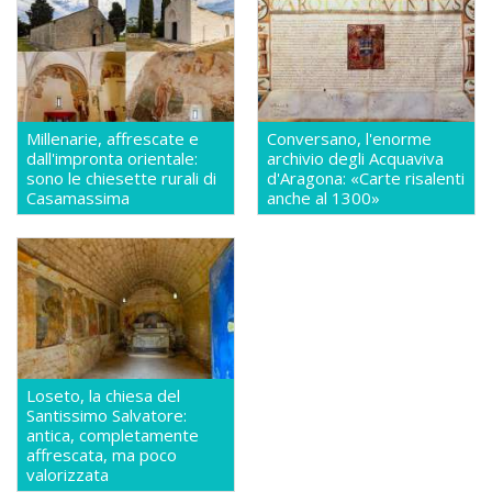
Millenarie, affrescate e
Conversano, l'enorme
dall'impronta orientale:
archivio degli Acquaviva
sono le chiesette rurali di
d'Aragona: «Carte risalenti
Casamassima
anche al 1300»
Loseto, la chiesa del
Santissimo Salvatore:
antica, completamente
affrescata, ma poco
valorizzata