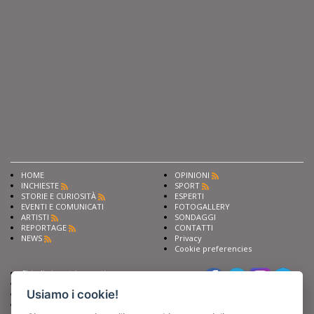
HOME
OPINIONI
INCHIESTE
SPORT
STORIE E CURIOSITÀ
ESPERTI
EVENTI E COMUNICATI
FOTOGALLERY
ARTISTI
SONDAGGI
REPORTAGE
CONTATTI
NEWS
Privacy
Cookie preferencies
Chiedi ai nostri esperti
Seguici su
Scrivi alla redazione
Usiamo i cookie!
Fai pubblicità con noi
Sostieni Barinedita