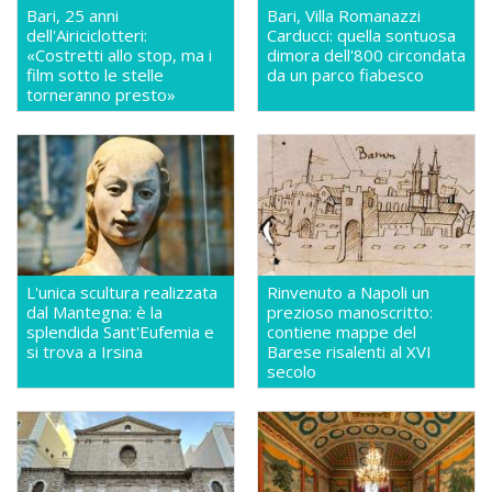
Bari, 25 anni
Bari, Villa Romanazzi
dell'Airiciclotteri:
Carducci: quella sontuosa
«Costretti allo stop, ma i
dimora dell'800 circondata
film sotto le stelle
da un parco fiabesco
torneranno presto»
L'unica scultura realizzata
Rinvenuto a Napoli un
dal Mantegna: è la
prezioso manoscritto:
splendida Sant'Eufemia e
contiene mappe del
si trova a Irsina
Barese risalenti al XVI
secolo