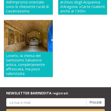
dall'impronta orientale:
archivio degli Acquaviva
sono le chiesette rurali di
d'Aragona: «Carte risalenti
Casamassima
anche al 1300»
Loseto, la chiesa del
Santissimo Salvatore:
antica, completamente
affrescata, ma poco
valorizzata
NEWSLETTER BARINEDITA
registrati