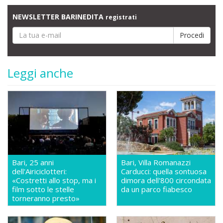
NEWSLETTER BARINEDITA
registrati
Leggi anche
Bari, 25 anni
Bari, Villa Romanazzi
dell'Airiciclotteri:
Carducci: quella sontuosa
«Costretti allo stop, ma i
dimora dell'800 circondata
film sotto le stelle
da un parco fiabesco
torneranno presto»