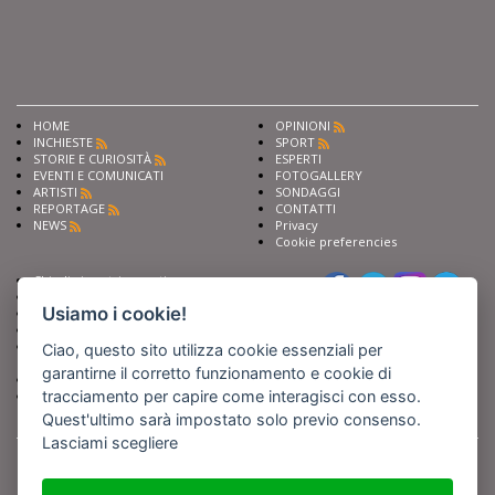
HOME
OPINIONI
INCHIESTE
SPORT
STORIE E CURIOSITÀ
ESPERTI
EVENTI E COMUNICATI
FOTOGALLERY
ARTISTI
SONDAGGI
REPORTAGE
CONTATTI
NEWS
Privacy
Cookie preferencies
Chiedi ai nostri esperti
Seguici su
Scrivi alla redazione
Usiamo i cookie!
Fai pubblicità con noi
Sostieni Barinedita
Iscriviti al nostro corso di
Ciao, questo sito utilizza cookie essenziali per
giornalismo
garantirne il corretto funzionamento e cookie di
Compra i nostri libri
tracciamento per capire come interagisci con esso.
Entra in Barinedita Map
Quest'ultimo sarà impostato solo previo consenso.
Lasciami scegliere
BARIREPORT s.a.s.
, Partita IVA 07355350724
Powered by
Netboom
Copyright BARIREPORT s.a.s. All rights reserved - Tutte le fotografie recanti il
logo di Barinedita sono state commissionate da BARIREPORT s.a.s. che ne