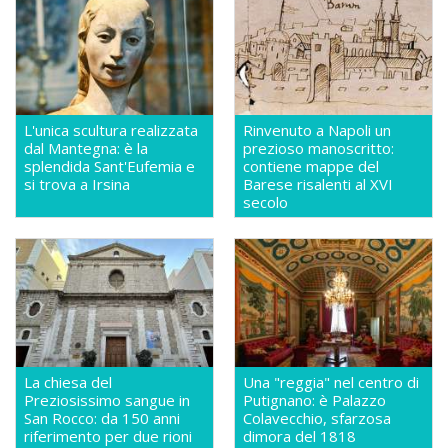
L'unica scultura realizzata
Rinvenuto a Napoli un
dal Mantegna: è la
prezioso manoscritto:
splendida Sant'Eufemia e
contiene mappe del
si trova a Irsina
Barese risalenti al XVI
secolo
La chiesa del
Una "reggia" nel centro di
Preziosissimo sangue in
Putignano: è Palazzo
San Rocco: da 150 anni
Colavecchio, sfarzosa
riferimento per due rioni
dimora del 1818