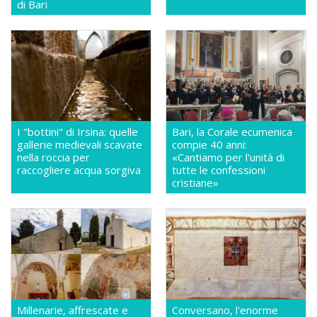
di Bari
I "bottini" di Irsina: quelle
Bari, la Corale ecumenica
gallerie medievali scavate
compie 40 anni:
nella roccia per
«Cantiamo per l'unità di
raccogliere acqua sorgiva
tutte le confessioni
cristiane»
Millenarie, affrescate e
Conversano, l'enorme