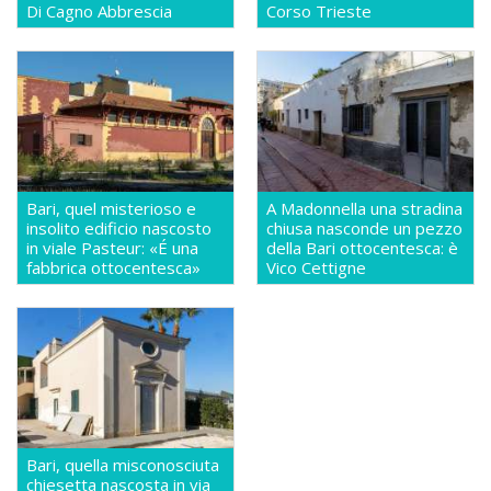
Di Cagno Abbrescia
Corso Trieste
Bari, quel misterioso e
A Madonnella una stradina
insolito edificio nascosto
chiusa nasconde un pezzo
in viale Pasteur: «É una
della Bari ottocentesca: è
fabbrica ottocentesca»
Vico Cettigne
Bari, quella misconosciuta
chiesetta nascosta in via