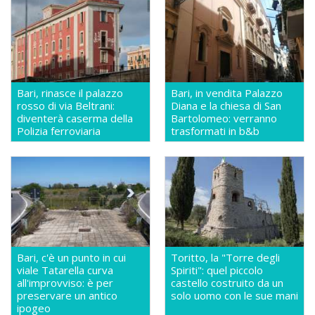
Bari, rinasce il palazzo
Bari, in vendita Palazzo
rosso di via Beltrani:
Diana e la chiesa di San
diventerà caserma della
Bartolomeo: verranno
Polizia ferroviaria
trasformati in b&b
Bari, c'è un punto in cui
Toritto, la "Torre degli
viale Tatarella curva
Spiriti": quel piccolo
all'improvviso: è per
castello costruito da un
preservare un antico
solo uomo con le sue mani
ipogeo