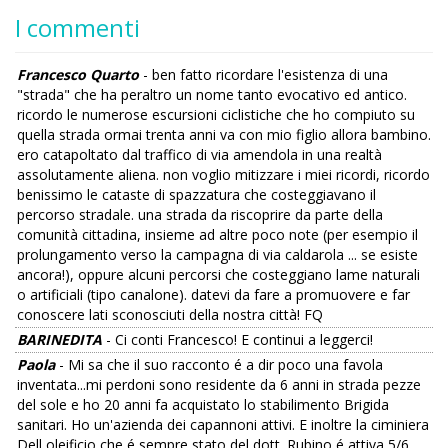
I commenti
Francesco Quarto
- ben fatto ricordare l'esistenza di una
"strada" che ha peraltro un nome tanto evocativo ed antico.
ricordo le numerose escursioni ciclistiche che ho compiuto su
quella strada ormai trenta anni va con mio figlio allora bambino.
ero catapoltato dal traffico di via amendola in una realtà
assolutamente aliena. non voglio mitizzare i miei ricordi, ricordo
benissimo le cataste di spazzatura che costeggiavano il
percorso stradale. una strada da riscoprire da parte della
comunità cittadina, insieme ad altre poco note (per esempio il
prolungamento verso la campagna di via caldarola ... se esiste
ancora!), oppure alcuni percorsi che costeggiano lame naturali
o artificiali (tipo canalone). datevi da fare a promuovere e far
conoscere lati sconosciuti della nostra città! FQ
BARINEDITA
- Ci conti Francesco! E continui a leggerci!
Paola
- Mi sa che il suo racconto é a dir poco una favola
inventata...mi perdoni sono residente da 6 anni in strada pezze
del sole e ho 20 anni fa acquistato lo stabilimento Brigida
sanitari. Ho un'azienda dei capannoni attivi. E inoltre la ciminiera
Dell oleificio che é sempre stato del dott. Rubino é attiva 5/6