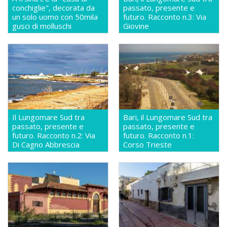
conchiglie", decorata da
passato, presente e
un solo uomo con 50mila
futuro. Racconto n.3: Via
gusci di molluschi
Giovine
Il Lungomare Sud tra
Bari, il Lungomare Sud tra
passato, presente e
passato, presente e
futuro. Racconto n.2: Via
futuro. Racconto n.1:
Di Cagno Abbrescia
Corso Trieste