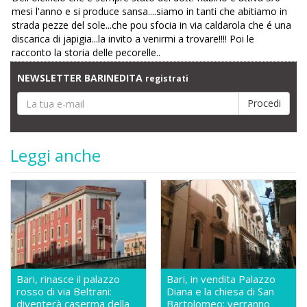
mesi l'anno e si produce sansa....siamo in tanti che abitiamo in
strada pezze del sole...che pou sfocia in via caldarola che é una
discarica di japigia...la invito a venirmi a trovare!!!! Poi le
racconto la storia delle pecorelle..
NEWSLETTER BARINEDITA
registrati
Leggi anche
Bari, rinasce il palazzo
Bari, in vendita Palazzo
rosso di via Beltrani:
Diana e la chiesa di San
diventerà caserma della
Bartolomeo: verranno