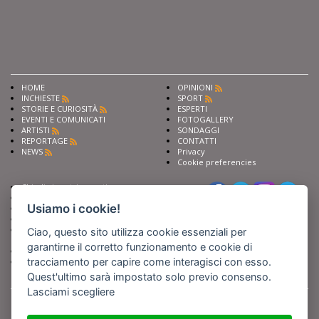
HOME
OPINIONI
INCHIESTE
SPORT
STORIE E CURIOSITÀ
ESPERTI
EVENTI E COMUNICATI
FOTOGALLERY
ARTISTI
SONDAGGI
REPORTAGE
CONTATTI
NEWS
Privacy
Cookie preferencies
Chiedi ai nostri esperti
Seguici su
Scrivi alla redazione
Usiamo i cookie!
Fai pubblicità con noi
Sostieni Barinedita
Iscriviti al nostro corso di
Ciao, questo sito utilizza cookie essenziali per
giornalismo
garantirne il corretto funzionamento e cookie di
Compra i nostri libri
tracciamento per capire come interagisci con esso.
Entra in Barinedita Map
Quest'ultimo sarà impostato solo previo consenso.
Lasciami scegliere
BARIREPORT s.a.s.
, Partita IVA 07355350724
Powered by
Netboom
Copyright BARIREPORT s.a.s. All rights reserved - Tutte le fotografie recanti il