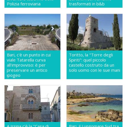
Polizia ferroviaria
trasformati in b&b
Bari, c'è un punto in cui
Toritto, la "Torre degli
viale Tatarella curva
Spiriti": quel piccolo
all'improvviso: è per
castello costruito da un
preservare un antico
solo uomo con le sue mani
ipogeo
A Irsina c'è la "Casa di
Bari, il Lungomare Sud tra