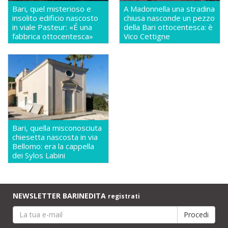
Bari, quel misterioso e
A Madonnella una stradina
insolito edificio nascosto
chiusa nasconde un pezzo
in viale Pasteur: «É una
della Bari ottocentesca: è
fabbrica ottocentesca»
Vico Cettigne
Bari, quella misconosciuta
chiesetta nascosta in via
Bellomo: era la cappella
dei Sylos Labini
NEWSLETTER BARINEDITA
registrati