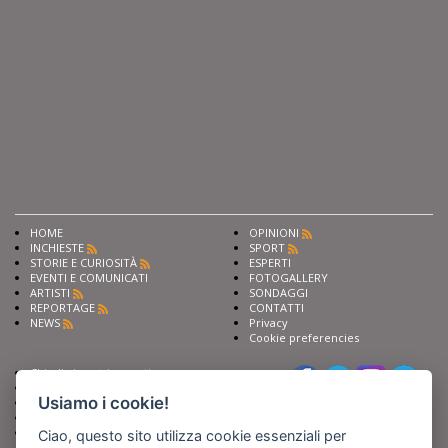
HOME
OPINIONI
INCHIESTE
SPORT
STORIE E CURIOSITÀ
ESPERTI
EVENTI E COMUNICATI
FOTOGALLERY
ARTISTI
SONDAGGI
REPORTAGE
CONTATTI
NEWS
Privacy
Cookie preferencies
Chiedi ai nostri esperti
Seguici su
Scrivi alla redazione
Usiamo i cookie!
Fai pubblicità con noi
Sostieni Barinedita
Iscriviti al nostro corso di
Ciao, questo sito utilizza cookie essenziali per
giornalismo