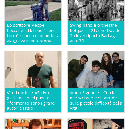
Lo scrittore Peppe
Swing band e orchestre
Leccese: «Nel mio "Terra
hot jazz: il 21enne Davide
terra" ricordo di quando si
Solfrizzi riporta Bari agli
viaggiava in autostop»
anni 30
Vito Lopriore: «Scrivo
Mario Signorile: «Con le
gialli, ma i miei punti di
mie webserie si sorride
riferimento sono i grandi
sulle piccole difficoltà della
autori classici»
vita»