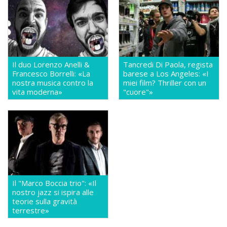
Il duo Lorenzo Anelli &
Tancredi Di Paola, regista
Francesco Borrelli: «La
barese a Los Angeles: «I
nostra musica contro la
miei film? Thriller con un
vita moderna»
"cuore"»
Il "Marco Boccia trio": «Il
nostro jazz si ispira alle
teorie sulla gravità
terrestre»