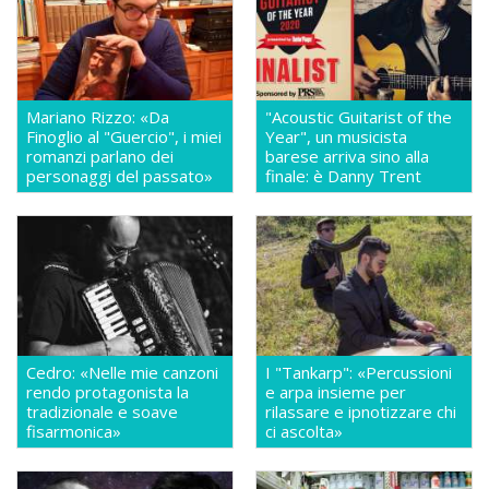
Mariano Rizzo: «Da
"Acoustic Guitarist of the
Finoglio al "Guercio", i miei
Year", un musicista
romanzi parlano dei
barese arriva sino alla
personaggi del passato»
finale: è Danny Trent
Cedro: «Nelle mie canzoni
I "Tankarp": «Percussioni
rendo protagonista la
e arpa insieme per
tradizionale e soave
rilassare e ipnotizzare chi
fisarmonica»
ci ascolta»