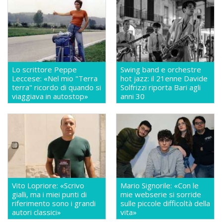
Lo scrittore Peppe
Swing band e orchestre
Leccese: «Nel mio "Terra
hot jazz: il 21enne Davide
terra" ricordo di quando si
Solfrizzi riporta Bari agli
viaggiava in autostop»
anni 30
Vito Lopriore: «Scrivo
Mario Signorile: «Con le
gialli, ma i miei punti di
mie webserie si sorride
riferimento sono i grandi
sulle piccole difficoltà della
autori classici»
vita»