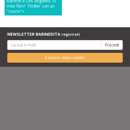
barese a Los Angeles: «I
miei film? Thriller con un
"cuore"»
NEWSLETTER BARINEDITA
registrati
Il nostro video inedito