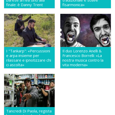
finale: è Danny Trent
fisarmonica»
I "Tankarp": «Percussioni
Il duo Lorenzo Anelli &
e arpa insieme per
Francesco Borrelli: «La
rilassare e ipnotizzare chi
nostra musica contro la
ci ascolta»
vita moderna»
Tancredi Di Paola, regista