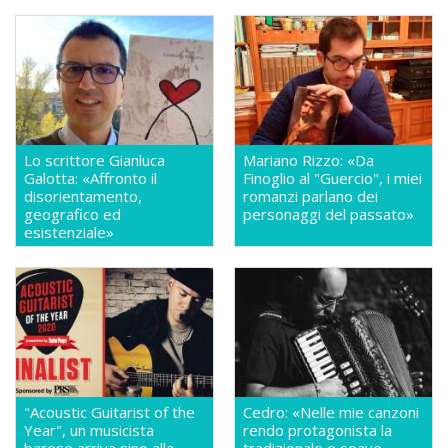
Lo scrittore Gianluca
Mariano Rizzo: «Da
Galotta: «Affronto il
Finoglio al "Guercio", i miei
disorientamento,
romanzi parlano dei
geografico ed
personaggi del passato»
esistenziale»
"Acoustic Guitarist of the
Cedro: «Nelle mie canzoni
Year", un musicista
rendo protagonista la
barese arriva sino alla
tradizionale e soave