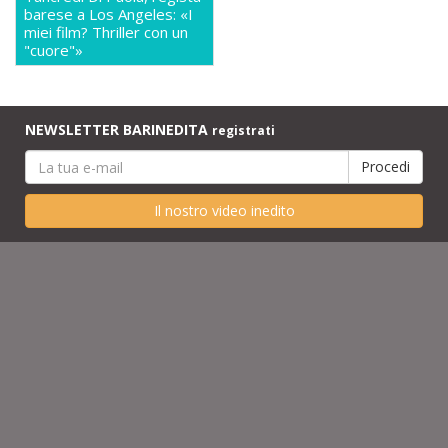
barese a Los Angeles: «I
miei film? Thriller con un
"cuore"»
NEWSLETTER BARINEDITA
registrati
Il nostro video inedito