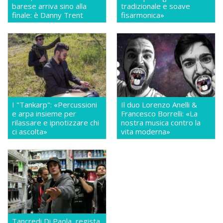
barese arriva sino alla
tradizionale e soave
finale: è Danny Trent
fisarmonica»
I "Tankarp": «Percussioni
Il duo Lorenzo Anelli &
e arpa insieme per
Francesco Borrelli: «La
rilassare e ipnotizzare chi
nostra musica contro la
ci ascolta»
vita moderna»
Tancredi Di Paola, regista