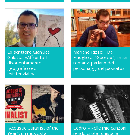
Lo scrittore Gianluca
Mariano Rizzo: «Da
Galotta: «Affronto il
Finoglio al "Guercio", i miei
disorientamento,
romanzi parlano dei
geografico ed
personaggi del passato»
esistenziale»
"Acoustic Guitarist of the
Cedro: «Nelle mie canzoni
Year", un musicista
rendo protagonista la