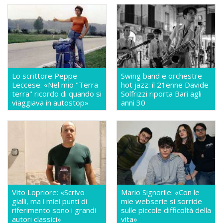
Lo scrittore Peppe
Swing band e orchestre
Leccese: «Nel mio "Terra
hot jazz: il 21enne Davide
terra" ricordo di quando si
Solfrizzi riporta Bari agli
viaggiava in autostop»
anni 30
Vito Lopriore: «Scrivo
Mario Signorile: «Con le
gialli, ma i miei punti di
mie webserie si sorride
riferimento sono i grandi
sulle piccole difficoltà della
autori classici»
vita»