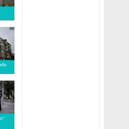
ella
ic"