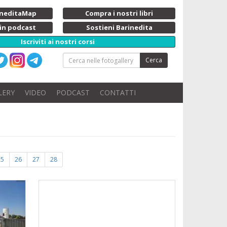
rineditaMap
Compra i nostri libri
 in podcast
Sostieni Barinedita
Iscriviti ai nostri corsi
Cerca
LERY
VIDEO
PODCAST
CONTATTI
25
26
27
28