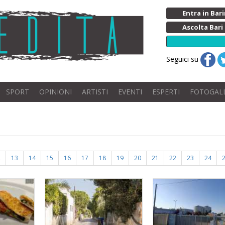
Entra in Ba
Ascolta Bari
Seguici su
SPORT
OPINIONI
ARTISTI
EVENTI
ESPERTI
FOTOGAL
2
13
14
15
16
17
18
19
20
21
22
23
24