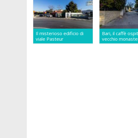
Il misterioso edificio di
Bari, il caffè ospi
viale Pasteur
vecchio monaste