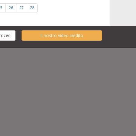
25
26
27
28
Il nostro video inedito