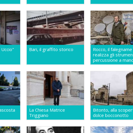
 Uccio"
Bari, il graffito storico
Rocco, il falegname
realizza gli strumen
percussione a man
ascosta
La Chiesa Matrice
Bitonto, alla scoper
Triggiano
dolce bocconotto