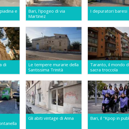
 piadina e
Bari, l'ipogeo di via
I depuratori baresi
Martinez
a di
Le tempere murarie della
Taranto, il mondo d
Santissima Trinità
sacra troccola
Gli abiti vintage di Anna
Bari, il "Kpop in publ
ontanella