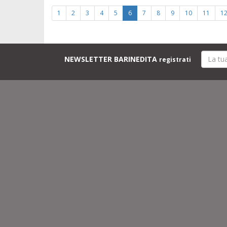
1
2
3
4
5
6
7
8
9
10
11
1
NEWSLETTER BARINEDITA
registrati