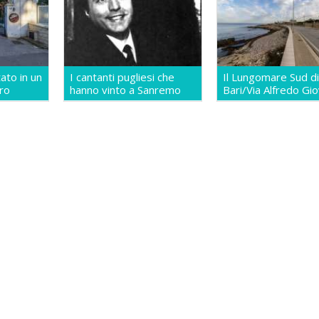
tato in un
I cantanti pugliesi che
Il Lungomare Sud di
ro
hanno vinto a Sanremo
Bari/Via Alfredo Gio