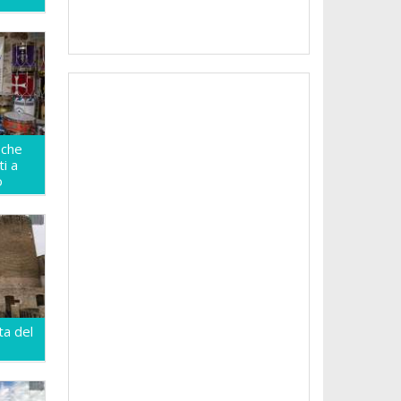
 che
ti a
o
ta del