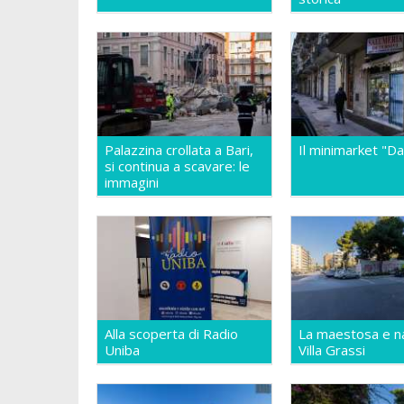
Palazzina crollata a Bari,
Il minimarket "Da
si continua a scavare: le
immagini
Alla scoperta di Radio
La maestosa e n
Uniba
Villa Grassi