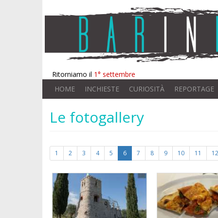
Ritorniamo il
1° settembre
HOME
INCHIESTE
CURIOSITÀ
REPORTAGE
Le fotogallery
1
2
3
4
5
6
7
8
9
10
11
1