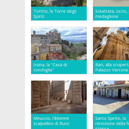
Toritto, la Torre degli
Sckattata, ciccio,
Spiriti
medaglione
Irsina, la "Casa di
Bari, alla scopert
conchiglie"
Palazzo Verrone
Minuccio, l'86enne
Santo Spirito, la
scalpellino di Ruvo
rimozione della f
storica