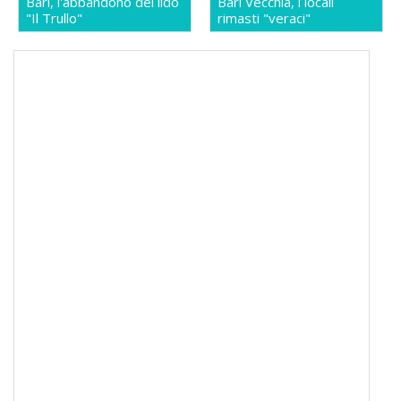
Bari, l'abbandono del lido
Bari Vecchia, i locali
"Il Trullo"
rimasti "veraci"