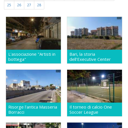
25
26
27
28
L'associazione "Artisti in
Bari, la storia
bottega"
dell'Executive Center
Risorge l'antica Masseria
Il torneo di calcio One
Borracci
Soccer League