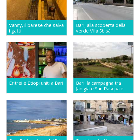
Vanny, il barese che salva
Bari, alla scoperta della
i gatti
verde Villa Sbisà
Eritrei e Etiopi uniti a Bari
Bari, la campagna tra
Japigia e San Pasquale