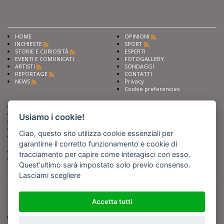
HOME
OPINIONI
INCHIESTE
SPORT
STORIE E CURIOSITÀ
ESPERTI
EVENTI E COMUNICATI
FOTOGALLERY
ARTISTI
SONDAGGI
REPORTAGE
CONTATTI
NEWS
Privacy
Cookie preferencies
Chiedi ai nostri esperti
Seguici su
Scrivi alla redazione
Usiamo i cookie!
Fai pubblicità con noi
Sostieni Barinedita
Ciao, questo sito utilizza cookie essenziali per
Iscriviti al nostro corso di
garantirne il corretto funzionamento e cookie di
giornalismo
Compra i nostri libri
tracciamento per capire come interagisci con esso.
Entra in Barinedita Map
Quest'ultimo sarà impostato solo previo consenso.
Lasciami scegliere
BARIREPORT s.a.s.
, Partita IVA 07355350724
Powered by
Netboom
Copyright BARIREPORT s.a.s. All rights reserved - Tutte le fotografie recanti il
Accetta tutti
logo di Barinedita sono state commissionate da BARIREPORT s.a.s. che ne
detiene i Diritti d'Autore e sono state prodotte nell'anno 2012 e seguenti
(tranne che non vi sia uno specifico anno di scatto riportato)