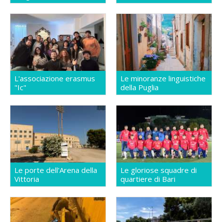
L'associazione erasmus
Le minoranze linguistiche
"Ic"
della Puglia
Le porte dell'Arena della
Le gloriose squadre di
Vittoria
quartiere di Bari