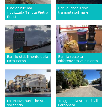
L'incredibile ma
Bari, quando il sole
inutilizzata Tenuta Pietro
tramonta sul mare
Rossi
Bari, lo stabilimento della
Bari, la raccolta
Birra Peroni
differenziata va a rilento
La "Nuova Bari" che sta
Triggiano, la storia di Villa
sorgendo
Carbonara