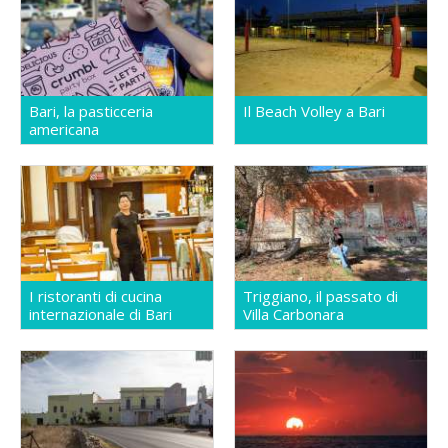
Bari, la pasticceria
Il Beach Volley a Bari
americana
I ristoranti di cucina
Triggiano, il passato di
internazionale di Bari
Villa Carbonara