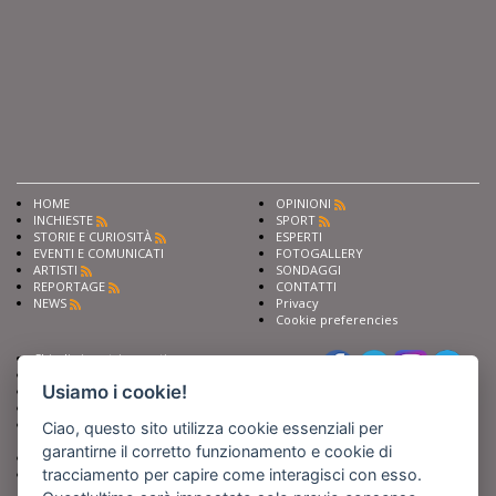
HOME
OPINIONI
INCHIESTE
SPORT
STORIE E CURIOSITÀ
ESPERTI
EVENTI E COMUNICATI
FOTOGALLERY
ARTISTI
SONDAGGI
REPORTAGE
CONTATTI
NEWS
Privacy
Cookie preferencies
Chiedi ai nostri esperti
Seguici su
Scrivi alla redazione
Usiamo i cookie!
Fai pubblicità con noi
Sostieni Barinedita
Iscriviti al nostro corso di
Ciao, questo sito utilizza cookie essenziali per
giornalismo
garantirne il corretto funzionamento e cookie di
Compra i nostri libri
tracciamento per capire come interagisci con esso.
Entra in Barinedita Map