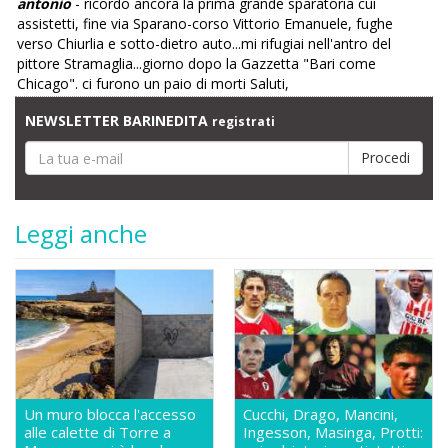
antonio
- ricordo ancora la prima grande sparatoria cui
assistetti, fine via Sparano-corso Vittorio Emanuele, fughe
verso Chiurlia e sotto-dietro auto...mi rifugiai nell'antro del
pittore Stramaglia...giorno dopo la Gazzetta "Bari come
Chicago". ci furono un paio di morti Saluti,
NEWSLETTER BARINEDITA
registrati
Leggi anche
Un muro blocca l'accesso
Cucchi, Drago, Mancini,
alle calette di Torre a
Ingesson, Masinga, Protti: