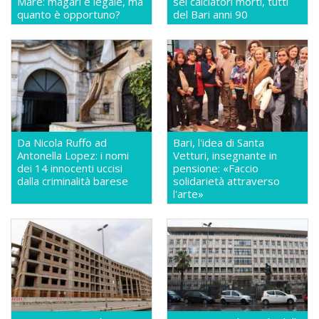
Mare: magari è legale, ma
sei calciatori morti, tutti
quanto è opportuno?
del Bari anni 90
Da Nicola Ruffo ad
Bari, l'idea di Santa
Antonella Lopez: i nomi
Vetturi, insegnante in
dei 14 innocenti uccisi
pensione: «Faccio
dalla criminalità barese
solidarietà attraverso
l'arte»