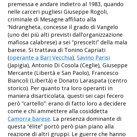
premessa e andare indietro al 1983, quando
nelle carceri pugliesi Giuseppe Rogoli,
criminale di Mesagne affiliato alla
‘Ndrangheta, concesse il grado di Vangelo
(uno dei più alti previsti dall’organizzazione
mafiosa calabrese) a sei “prescelti” della mala
barese. Si trattava di Tonino Capriati
(
operante a Bari Vecchia
),
Savino Parisi
(Japigia), Antonio Di Cosola (Ceglie), Giuseppe
Mercante (Libertà e San Paolo), Francesco
Biancoli (Libertà) e Donato Laraspata (centro
storico). Per quanto tra loro operanti in
maniera disarticolata, questi sei capi fecero
però “cartello”: erano di fatto loro a decidere
come e chi ammettere alla cosiddetta
Camorra barese
. La presenza dominante di
questa “élite” portò però pian piano alla
reazione di altri gruppi. Le guerre che hanno