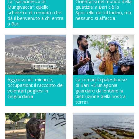
La "saracinesca di
Orientarsi nel mondo della
Mungivacca": quello
giustizia: a Bari c'è lo
scheletro di cemento che
Sportello del cittadino, ma
dà il benvenuto a chi entra
nessuno si affaccia
a Bari
Aggressioni, minacce,
La comunità palestinese
occupazioni: il racconto dei
di Bari: «É un'agonia
volontari pugliesi in
guardare da lontano la
Cisgiordania
distruzione della nostra
terra»