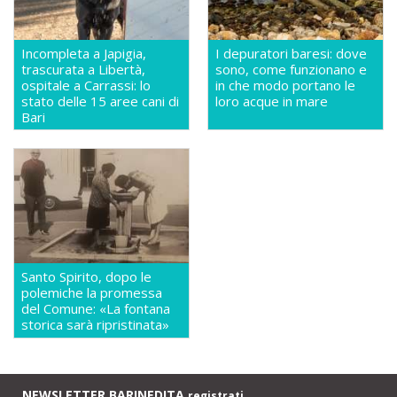
Incompleta a Japigia,
I depuratori baresi: dove
trascurata a Libertà,
sono, come funzionano e
ospitale a Carrassi: lo
in che modo portano le
stato delle 15 aree cani di
loro acque in mare
Bari
Santo Spirito, dopo le
polemiche la promessa
del Comune: «La fontana
storica sarà ripristinata»
NEWSLETTER BARINEDITA
registrati