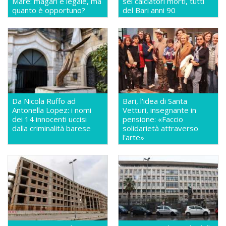
Mare: magari è legale, ma
sei calciatori morti, tutti
quanto è opportuno?
del Bari anni 90
Da Nicola Ruffo ad
Bari, l'idea di Santa
Antonella Lopez: i nomi
Vetturi, insegnante in
dei 14 innocenti uccisi
pensione: «Faccio
dalla criminalità barese
solidarietà attraverso
l'arte»