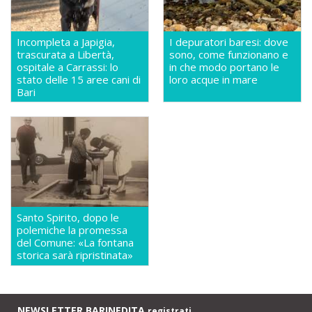
Incompleta a Japigia,
I depuratori baresi: dove
trascurata a Libertà,
sono, come funzionano e
ospitale a Carrassi: lo
in che modo portano le
stato delle 15 aree cani di
loro acque in mare
Bari
Santo Spirito, dopo le
polemiche la promessa
del Comune: «La fontana
storica sarà ripristinata»
NEWSLETTER BARINEDITA
registrati