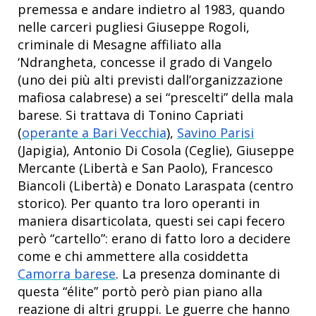
premessa e andare indietro al 1983, quando
nelle carceri pugliesi Giuseppe Rogoli,
criminale di Mesagne affiliato alla
‘Ndrangheta, concesse il grado di Vangelo
(uno dei più alti previsti dall’organizzazione
mafiosa calabrese) a sei “prescelti” della mala
barese. Si trattava di Tonino Capriati
(
operante a Bari Vecchia
),
Savino Parisi
(Japigia), Antonio Di Cosola (Ceglie), Giuseppe
Mercante (Libertà e San Paolo), Francesco
Biancoli (Libertà) e Donato Laraspata (centro
storico). Per quanto tra loro operanti in
maniera disarticolata, questi sei capi fecero
però “cartello”: erano di fatto loro a decidere
come e chi ammettere alla cosiddetta
Camorra barese
. La presenza dominante di
questa “élite” portò però pian piano alla
reazione di altri gruppi. Le guerre che hanno