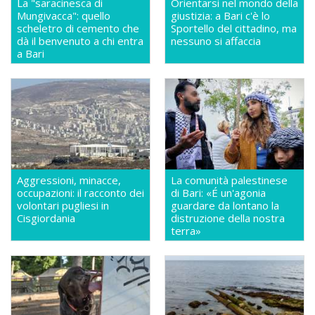
La "saracinesca di
Orientarsi nel mondo della
Mungivacca": quello
giustizia: a Bari c'è lo
scheletro di cemento che
Sportello del cittadino, ma
dà il benvenuto a chi entra
nessuno si affaccia
a Bari
Aggressioni, minacce,
La comunità palestinese
occupazioni: il racconto dei
di Bari: «É un'agonia
volontari pugliesi in
guardare da lontano la
Cisgiordania
distruzione della nostra
terra»