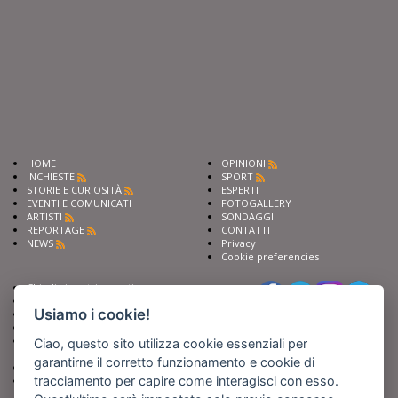
HOME
OPINIONI
INCHIESTE
SPORT
STORIE E CURIOSITÀ
ESPERTI
EVENTI E COMUNICATI
FOTOGALLERY
ARTISTI
SONDAGGI
REPORTAGE
CONTATTI
NEWS
Privacy
Cookie preferencies
Chiedi ai nostri esperti
Seguici su
Scrivi alla redazione
Usiamo i cookie!
Fai pubblicità con noi
Sostieni Barinedita
Iscriviti al nostro corso di
Ciao, questo sito utilizza cookie essenziali per
giornalismo
garantirne il corretto funzionamento e cookie di
Compra i nostri libri
tracciamento per capire come interagisci con esso.
Entra in Barinedita Map