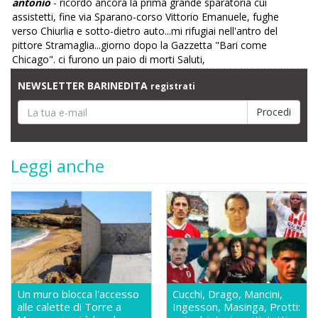
antonio
- ricordo ancora la prima grande sparatoria cui
assistetti, fine via Sparano-corso Vittorio Emanuele, fughe
verso Chiurlia e sotto-dietro auto...mi rifugiai nell'antro del
pittore Stramaglia...giorno dopo la Gazzetta "Bari come
Chicago". ci furono un paio di morti Saluti,
NEWSLETTER BARINEDITA
registrati
Leggi anche
Un muro blocca l'accesso
Cucchi, Drago, Mancini,
alle calette di Torre a
Ingesson, Masinga, Protti: