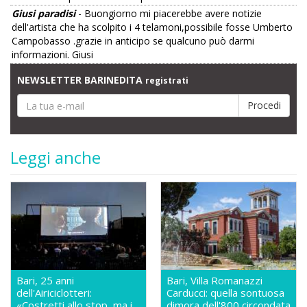
Giusi paradisi
- Buongiorno mi piacerebbe avere notizie
dell'artista che ha scolpito i 4 telamoni,possibile fosse Umberto
Campobasso .grazie in anticipo se qualcuno può darmi
informazioni. Giusi
NEWSLETTER BARINEDITA
registrati
Leggi anche
Bari, 25 anni
Bari, Villa Romanazzi
dell'Airiciclotteri:
Carducci: quella sontuosa
«Costretti allo stop, ma i
dimora dell'800 circondata