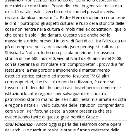
due miei ex concittadini. Posso dire che, in generale, nella mia
ex città natale, vale il vecchio detto che nel passato veniva
recitato da alcuni anziani: "U Padre Etern da u pan a ci non tene
le dint " purtroppo gli aspetti culturali e l'uso della storicità delle
cose non rientra nella cultura di molti miei ex concittadini; quello
che conta è solo il dio danaro. Questo vale anche per le
masserie storiche presenti in terra di Bari di cui, tra l'altro, da un
pò di tempo se ne sta occupando (solo per aspetti culturali)
Striscia La Notizia. Io ho una piccola porzione di masseria
storica di fine 600 inizi 700; vivo al Nord da 40 anni e nel 2008,
con la speranza di stimolare altri comproprietari , provvidi a far
restaurare la mia porzione imponendo il mantenimento
estetico storico esterno ed interno. Risultato??? Gli altri
comproprietari, che tra l'altro non la utilizzano, è come se
fossero tutti deceduti. In questi casi dovrebbero intervenire le
istituzioni locali e regionali per salvaguardare il nostro
patrimonio storico ma ho dei seri dubbi nella mia amata ex citta
e regione natale il livello culturale delle istituzioni comprendano
certi valori. Per fortuna esiste la Vostra presenza che sta
evidenziando tante di queste gravi perdite. Grazie
Orsi Vincenzo
- Ancor oggi si parla dei Telamoni come opera
dell'arch. Dioguardi. In realtà le statue furono realizzate dallo