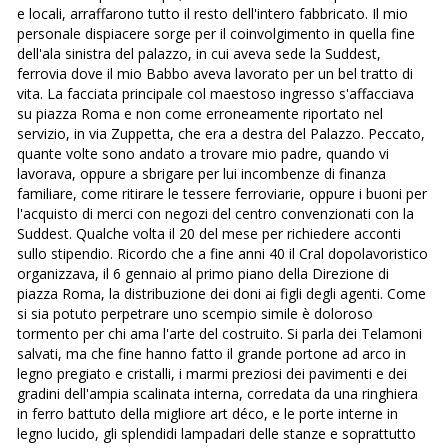
e locali, arraffarono tutto il resto dell'intero fabbricato. Il mio
personale dispiacere sorge per il coinvolgimento in quella fine
dell'ala sinistra del palazzo, in cui aveva sede la Suddest,
ferrovia dove il mio Babbo aveva lavorato per un bel tratto di
vita. La facciata principale col maestoso ingresso s'affacciava
su piazza Roma e non come erroneamente riportato nel
servizio, in via Zuppetta, che era a destra del Palazzo. Peccato,
quante volte sono andato a trovare mio padre, quando vi
lavorava, oppure a sbrigare per lui incombenze di finanza
familiare, come ritirare le tessere ferroviarie, oppure i buoni per
l'acquisto di merci con negozi del centro convenzionati con la
Suddest. Qualche volta il 20 del mese per richiedere acconti
sullo stipendio. Ricordo che a fine anni 40 il Cral dopolavoristico
organizzava, il 6 gennaio al primo piano della Direzione di
piazza Roma, la distribuzione dei doni ai figli degli agenti. Come
si sia potuto perpetrare uno scempio simile è doloroso
tormento per chi ama l'arte del costruito. Si parla dei Telamoni
salvati, ma che fine hanno fatto il grande portone ad arco in
legno pregiato e cristalli, i marmi preziosi dei pavimenti e dei
gradini dell'ampia scalinata interna, corredata da una ringhiera
in ferro battuto della migliore art déco, e le porte interne in
legno lucido, gli splendidi lampadari delle stanze e soprattutto