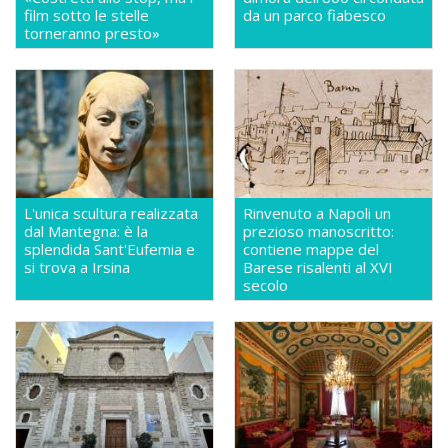
film sotto le stelle
da un parco fiabesco
torneranno presto»
L'unica scultura realizzata
Rinvenuto a Napoli un
dal Mantegna: è la
prezioso manoscritto:
splendida Sant'Eufemia e
contiene mappe del
si trova a Irsina
Barese risalenti al XVI
secolo