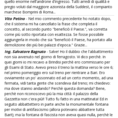
quello enorme nell'androne d'ingresso. Tutti arredi di qualità e
pregio voluti dal maggiore azionista della Suddest, il compianto
marchese Bomprini di Roma...
Vito Petino
- Nel mio commento precedente ho notato dopo,
che il sistema mi ha cancellato la frase che completa il
concetto, al secondo punto "beneficiò il Paese.", va corretta
come più sotto riportata con esattezza. Se fosse possibile
aggiungerla in modo che sia "beneficiò il Paese, ha portato alla
demolizione dei più bei palazzi d'epoca." Grazie...
Ing. Salvatore Bagnato
- Salve! Ho il dubbio che l'abbattimento
non sia avvenuto nel giorno di ferragosto. Vi dico perchè. In
quei giorni io mi recavo a Brindisi perchè ero commissario per
gli Esami di Stato. Avevo preso il treno la mattina verso le ore 6;
nel primo pomeriggio ero sul treno per rientrare a Bari. Ero
ovviamente un po' assonnato ed ad un certo momento, ad una
fermata, vidi tanta gente che scendeva dal treno; mi chiedevo:
ma dove stanno andando? Perchè questa domanda? Bene,
perchè non riconoscevo più la mia città: il palazzo della
Gazzetta non c'era più!! Tutto fu fatto in una mattinata! Ed in
seguito abbattettero in parte anche la monumentale fontana
per motivi di antifascismo (allora potevano abbattere tutta
Bari!); ma la fontana di fascista non aveva quasi nulla, perchè le