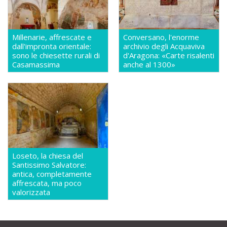
Millenarie, affrescate e
Conversano, l'enorme
dall'impronta orientale:
archivio degli Acquaviva
sono le chiesette rurali di
d'Aragona: «Carte risalenti
Casamassima
anche al 1300»
Loseto, la chiesa del
Santissimo Salvatore:
antica, completamente
affrescata, ma poco
valorizzata