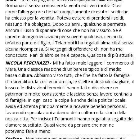
Romanazzi senza conoscere la verità ed i veri motivi. Così
come l’albergatore che ha tranquillamente ricevuto i soldi che
ha chiesto per la vendita. Poteva evitare di prendersi i soldi,
nessuno l’ha obbligato. Dopo 50 anni , qualcuno si permette
ancora il lusso di sparlare di cose che non ha vissuto. Se è
carente di argomentazioni per scrivere qualcosa, cerchi da
un’altea parte e il figlio, i Telamoni li ha regalati alma città senza
alcuna ricompensa. Si vergogni di offendere chi non ha mai
conosciuto. Parli di altro se ne è capace. Qualcosa di più attusle
NICOLA PERCHIAZZI
- Mi ha fatto male leggere il commento di
Mara. Una classica reazione di un barese tipico e di medio
bassa cultura. Abbiamo visto tutti, che fine ha fatto la famiglia
d'imprenditori: la crisi economica, le scelte industriali sbagliate, il
lusso e le distrazioni femminili hanno fatto dissolvere un
patrimonio molto consistente e lasciato senza lavoro centinaia
di famiglie. In ogni caso la colpa è anche della politica locale:
avida ed attenta principalmente a ricavare benefici personali,
favorendo speculazioni a danno della cultura e la storia della
nostra città. Per inciso: i Telamoni li hanno regalati a seguito del
clamore suscitato. Quasi viene da pensare che non ne
potevano fare a meno!
Stefano
- Non scendo nel merito dei commenti espressi dai