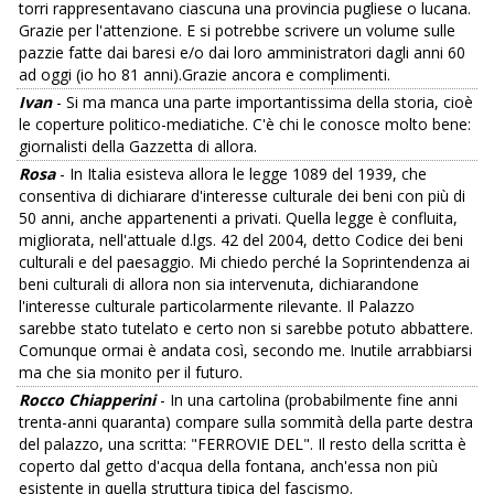
torri rappresentavano ciascuna una provincia pugliese o lucana.
Grazie per l'attenzione. E si potrebbe scrivere un volume sulle
pazzie fatte dai baresi e/o dai loro amministratori dagli anni 60
ad oggi (io ho 81 anni).Grazie ancora e complimenti.
Ivan
- Si ma manca una parte importantissima della storia, cioè
le coperture politico-mediatiche. C'è chi le conosce molto bene:
giornalisti della Gazzetta di allora.
Rosa
- In Italia esisteva allora le legge 1089 del 1939, che
consentiva di dichiarare d'interesse culturale dei beni con più di
50 anni, anche appartenenti a privati. Quella legge è confluita,
migliorata, nell'attuale d.lgs. 42 del 2004, detto Codice dei beni
culturali e del paesaggio. Mi chiedo perché la Soprintendenza ai
beni culturali di allora non sia intervenuta, dichiarandone
l'interesse culturale particolarmente rilevante. Il Palazzo
sarebbe stato tutelato e certo non si sarebbe potuto abbattere.
Comunque ormai è andata così, secondo me. Inutile arrabbiarsi
ma che sia monito per il futuro.
Rocco Chiapperini
- In una cartolina (probabilmente fine anni
trenta-anni quaranta) compare sulla sommità della parte destra
del palazzo, una scritta: "FERROVIE DEL". Il resto della scritta è
coperto dal getto d'acqua della fontana, anch'essa non più
esistente in quella struttura tipica del fascismo.