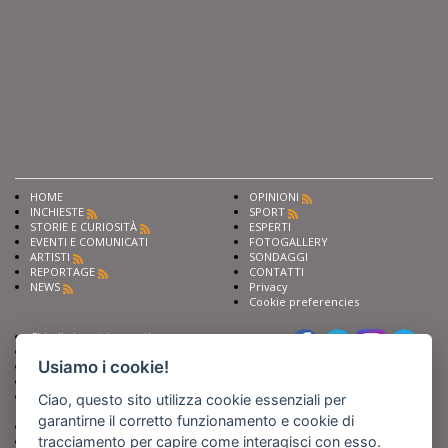
HOME
OPINIONI
INCHIESTE
SPORT
STORIE E CURIOSITÀ
ESPERTI
EVENTI E COMUNICATI
FOTOGALLERY
ARTISTI
SONDAGGI
REPORTAGE
CONTATTI
NEWS
Privacy
Cookie preferencies
Chiedi ai nostri esperti
Seguici su
Scrivi alla redazione
Usiamo i cookie!
Fai pubblicità con noi
Sostieni Barinedita
Iscriviti al nostro corso di
Ciao, questo sito utilizza cookie essenziali per
giornalismo
garantirne il corretto funzionamento e cookie di
Compra i nostri libri
tracciamento per capire come interagisci con esso.
Entra in Barinedita Map