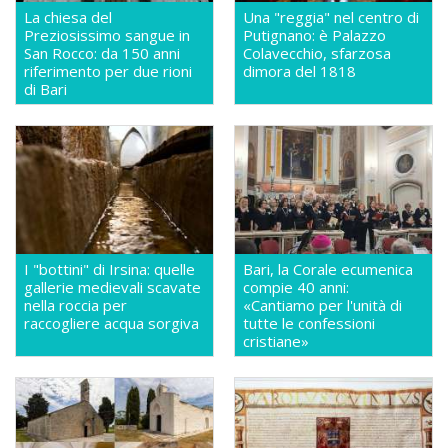
La chiesa del
Una "reggia" nel centro di
Preziosissimo sangue in
Putignano: è Palazzo
San Rocco: da 150 anni
Colavecchio, sfarzosa
riferimento per due rioni
dimora del 1818
di Bari
I "bottini" di Irsina: quelle
Bari, la Corale ecumenica
gallerie medievali scavate
compie 40 anni:
nella roccia per
«Cantiamo per l'unità di
raccogliere acqua sorgiva
tutte le confessioni
cristiane»