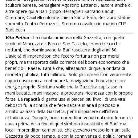
scultore barese, bersagliere Agostino Lattanzi , autore anche di
altre opere qui a Bari (Cippo Bersaglieri Sacrario Caduti
Olremare, Capitelli colonne chiesa Santa Fara, Restauro statue
sommità Teatro Petruzzelli, Stemma cavalluccio marino CUS
Bari, ecc.)
Vito Petino
- La cupola luminosa della Gazzetta, con quella
simile di Mincuzzi e il Faro di San Cataldo, erano tre occhi
notturni, che dominavano la Bari rasoterra degli anni 50.
L'avidità di imprenditori che fecero fortuna non per meriti
propri, ma trasportati dalla corrente del boom economico che
beneficiò il Paese. Tant'è che, all'esaurirsi di quella ondata di
moneta pubblica, tutti fallirono. Solo gli imprenditori veramente
capaci riuscirono a continuare la navigazione finanziaria con
energie proprie. Sfortuna volle che la Gazzetta capitasse in
mani bucate, mani incapaci a procurarsi ricchezza con le proprie
forze. La rapacità di gente usa ai piaceri più frivoli di una vita
debosch fu la scintilla che fece saltare in aria il prezioso e
amato palazzo della Gazzetta, per il dispiacere dell'intera
cittadinanza. Dunque, non imprenditori venuti dal nord furono la
causa prima della fine di quel simbolo insostituito di Bari, ma
locali imprenditori camionisti, che avevano messo le mani sulla
Gazzetta da poco tempo, e con la connivenza di politici romani