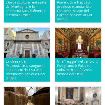
L'unica scultura realizzata
Rinvenuto a Napoli un
dal Mantegna: è la
prezioso manoscritto:
splendida Sant'Eufemia e
contiene mappe del
si trova a Irsina
Barese risalenti al XVI
secolo
La chiesa del
Una "reggia" nel centro di
Preziosissimo sangue in
Putignano: è Palazzo
San Rocco: da 150 anni
Colavecchio, sfarzosa
riferimento per due rioni
dimora del 1818
di Bari