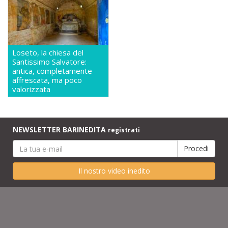
Loseto, la chiesa del
Santissimo Salvatore:
antica, completamente
affrescata, ma poco
valorizzata
NEWSLETTER BARINEDITA
registrati
Il nostro video inedito