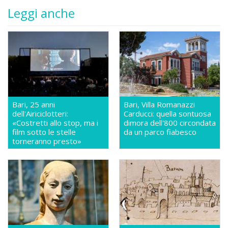
Leggi anche
Bari, 25 anni
Bari, Villa Romanazzi
dell'Airiciclotteri:
Carducci: quella sontuosa
«Costretti allo stop, ma i
dimora dell'800 circondata
film sotto le stelle
da un parco fiabesco
torneranno presto»