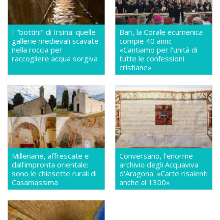
I "bottini" di Irsina: quelle
Bari, la Corale ecumenica
gallerie medievali scavate
compie 40 anni:
nella roccia per
«Cantiamo per l'unità di
raccogliere acqua sorgiva
tutte le confessioni
cristiane»
Millenarie, affrescate e
Conversano, l'enorme
dall'impronta orientale:
archivio degli Acquaviva
sono le chiesette rurali di
d'Aragona: «Carte risalenti
Casamassima
anche al 1300»