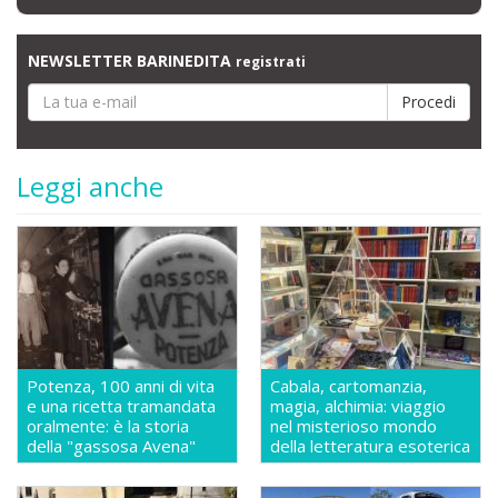
NEWSLETTER BARINEDITA
registrati
Leggi anche
Potenza, 100 anni di vita
Cabala, cartomanzia,
e una ricetta tramandata
magia, alchimia: viaggio
oralmente: è la storia
nel misterioso mondo
della "gassosa Avena"
della letteratura esoterica