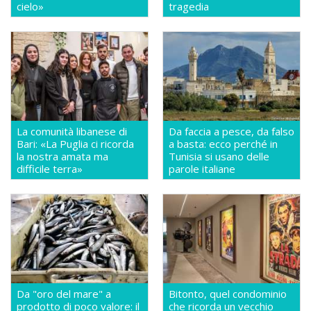
cielo»
tragedia
La comunità libanese di
Da faccia a pesce, da falso
Bari: «La Puglia ci ricorda
a basta: ecco perché in
la nostra amata ma
Tunisia si usano delle
difficile terra»
parole italiane
Da "oro del mare" a
Bitonto, quel condominio
prodotto di poco valore: il
che ricorda un vecchio