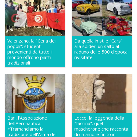
Valenzano, la "Cena dei
Da quella in stile "Cars"
popoli": studenti
alla spider: un salto al
provenienti da tutto il
raduno delle 500 d'epoca
mondo offrono piatti
rivisitate
tradizionali
Bari, l'Associazione
Lecce, la leggenda della
dell'Aeronautica:
"faccina": quel
«Tramandiamo la
mascherone che racconta
tradizione dell'Arma del
di un amore finito in