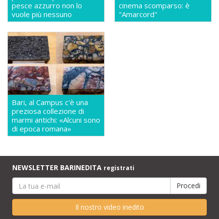
pesce azzurro non lo
cinema scomparso: è
vuole più nessuno
"Amarcord"
Bari, al Campus c'è una
preziosa collezione di
marmi antichi: «Alcuni sono
di epoca romana»
NEWSLETTER BARINEDITA
registrati
Il nostro video inedito