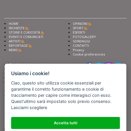
HOME
OPINIONI
INCHIESTE
SPORT
STORIE E CURIOSITÀ
ESPERTI
EVENTI E COMUNICATI
FOTOGALLERY
ARTISTI
SONDAGGI
REPORTAGE
CONTATTI
NEWS
Privacy
Cookie preferencies
Chiedi ai nostri esperti
Seguici su
Scrivi alla redazione
Usiamo i cookie!
Fai pubblicità con noi
Sostieni Barinedita
Iscriviti al nostro corso di
Ciao, questo sito utilizza cookie essenziali per
giornalismo
garantirne il corretto funzionamento e cookie di
Compra i nostri libri
tracciamento per capire come interagisci con esso.
Entra in Barinedita Map
Quest'ultimo sarà impostato solo previo consenso.
Lasciami scegliere
BARIREPORT s.a.s.
, Partita IVA 07355350724
Powered by
Netboom
Copyright BARIREPORT s.a.s. All rights reserved - Tutte le fotografie recanti il
logo di Barinedita sono state commissionate da BARIREPORT s.a.s. che ne
Accetta tutti
detiene i Diritti d'Autore e sono state prodotte nell'anno 2012 e seguenti
(tranne che non vi sia uno specifico anno di scatto riportato)