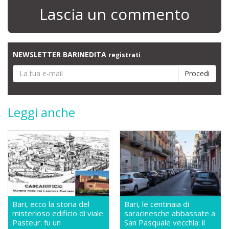
Lascia un commento
NEWSLETTER BARINEDITA
registrati
Leggi anche
Bari, ecco la storia del
Bari, le centinaia di
misterioso edificio di viale
saracinesche abbassate a
Pasteur: fu un
San Pasquale vecchia: il