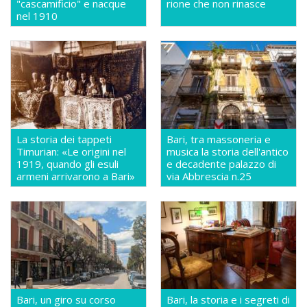
"cascamificio" e nacque
rione che non rinasce
nel 1910
La storia dei tappeti
Bari, tra massoneria e
Timurian: «Le origini nel
musica la storia dell'antico
1919, quando gli esuli
e decadente palazzo di
armeni arrivarono a Bari»
via Abbrescia n.25
Bari, un giro su corso
Bari, la storia e i segreti di