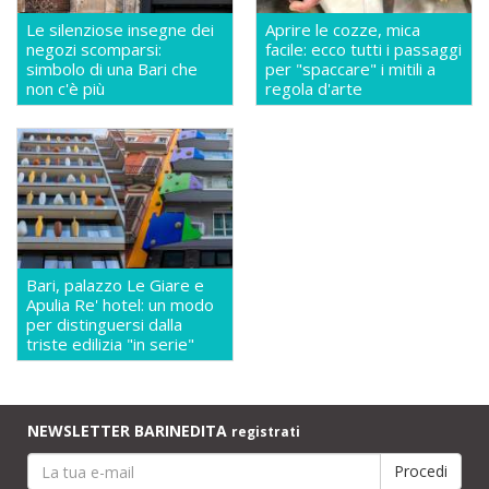
Le silenziose insegne dei
Aprire le cozze, mica
negozi scomparsi:
facile: ecco tutti i passaggi
simbolo di una Bari che
per "spaccare" i mitili a
non c'è più
regola d'arte
Bari, palazzo Le Giare e
Apulia Re' hotel: un modo
per distinguersi dalla
triste edilizia "in serie"
NEWSLETTER BARINEDITA
registrati