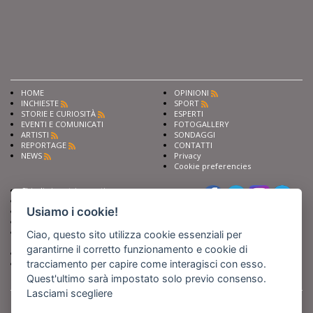
HOME
OPINIONI
INCHIESTE
SPORT
STORIE E CURIOSITÀ
ESPERTI
EVENTI E COMUNICATI
FOTOGALLERY
ARTISTI
SONDAGGI
REPORTAGE
CONTATTI
NEWS
Privacy
Cookie preferencies
Chiedi ai nostri esperti
Seguici su
Scrivi alla redazione
Usiamo i cookie!
Fai pubblicità con noi
Sostieni Barinedita
Iscriviti al nostro corso di
Ciao, questo sito utilizza cookie essenziali per
giornalismo
garantirne il corretto funzionamento e cookie di
Compra i nostri libri
tracciamento per capire come interagisci con esso.
Entra in Barinedita Map
Quest'ultimo sarà impostato solo previo consenso.
Lasciami scegliere
BARIREPORT s.a.s.
, Partita IVA 07355350724
Powered by
Netboom