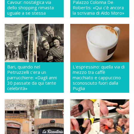
Cavour: nostalgica via
Palazzo Colonna De
dello shopping rimasta
Robertis: «Qui c'è ancora
uguale a se stessa
la scrivania di Aldo Moro»
Bari, quando nel
L'espressino: quella via di
Petruzzelli c'era un
mezzo tra caffè
parrucchiere: «Dagli anni
macchiato e cappuccino
30 passate da qui tante
sconosciuto fuori dalla
celebrità»
Puglia