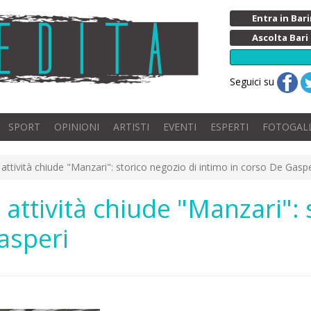
Entra in Ba
Ascolta Bari
Seguici su
SPORT
OPINIONI
ARTISTI
EVENTI
ESPERTI
FOTOGAL
 attività chiude "Manzari": storico negozio di intimo in corso De Gaspe
 attività chiude "Manzari": 
asperi