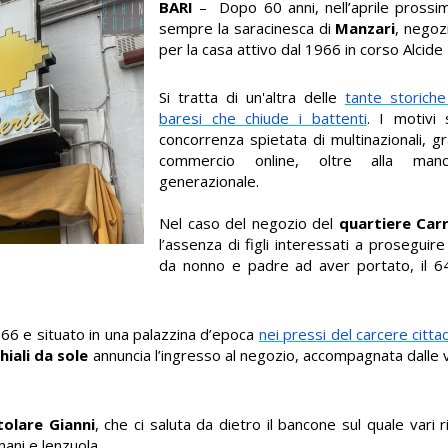
BARI
– Dopo 60 anni, nell’aprile prossi
sempre la saracinesca di
Manzari
, negoz
per la casa attivo dal 1966 in corso Alcide
Si tratta di un'altra delle
tante storiche
baresi che chiude i battenti
. I motivi
concorrenza spietata di multinazionali, g
commercio online, oltre alla man
generazionale.
Nel caso del negozio del
quartiere Carr
l’assenza di figli interessati a proseguire
da nonno e padre ad aver portato, il 64
66 e situato in una palazzina d’epoca
nei pressi del carcere citta
iali da sole
annuncia l’ingresso al negozio, accompagnata dalle v
tolare Gianni
, che ci saluta da dietro il bancone sul quale vari r
ani e lenzuola.