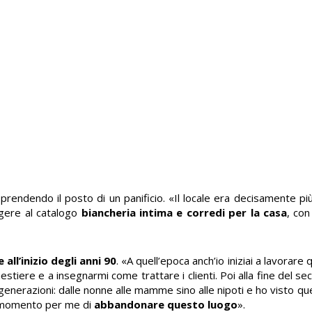
 prendendo il posto di un panificio. «Il locale era decisamente pi
ungere al catalogo
biancheria intima e corredi per la casa
, con
all’inizio degli anni 90
. «A quell’epoca anch’io iniziai a lavorare 
iere e a insegnarmi come trattare i clienti. Poi alla fine del sec
generazioni: dalle nonne alle mamme sino alle nipoti
e ho visto qu
il momento per me di
abbandonare questo luogo
».