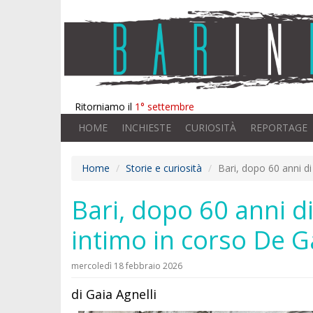
Ritorniamo il
1° settembre
HOME
INCHIESTE
CURIOSITÀ
REPORTAGE
Home
Storie e curiosità
Bari, dopo 60 anni di
Bari, dopo 60 anni di
intimo in corso De G
mercoledì 18 febbraio 2026
di Gaia Agnelli