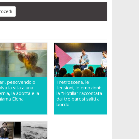
ari, pescivendolo
I retroscena, le
alva la vita a una
tensioni, le emozioni:
ernia, la adotta e la
la "Flotilla" raccontata
hiama Elena
dai tre baresi saliti a
bordo