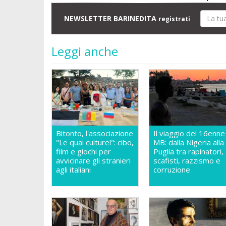
NEWSLETTER BARINEDITA
registrati
Leggi anche
Bitonto, l'associazione
Il viaggio del 16enne
"Le quai culturel": cibo,
MB: dalla Nigeria alla
film e giochi per
Puglia tra rapinatori,
avvicinare gli stranieri
scafisti, razzismo e
agli italiani
corruzione