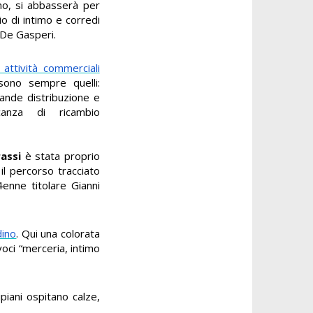
mo, si abbasserà per
io di intimo e corredi
 De Gasperi.
 attività commerciali
 sono sempre quelli:
rande distribuzione e
canza di ricambio
assi
è stata proprio
 il percorso tracciato
enne titolare Gianni
dino
. Qui una colorata
oci “merceria, intimo
ipiani ospitano calze,