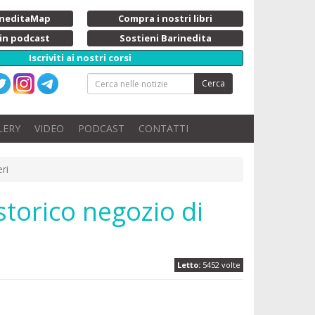
rineditaMap
Compra i nostri libri
 in podcast
Sostieni Barinedita
Iscriviti ai nostri corsi
Cerca
LERY
VIDEO
PODCAST
CONTATTI
ri
storico negozio di
Letto:
5452 volte