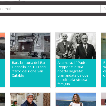
Bari, la storia del Bar
Altamura, il "Padre
B
Gonnella: da 100 anni
Peppe" e la sua
s
"faro" del rione San
ricetta segreta:
c
Cataldo
tramandata da due
c
secoli nella stessa
famiglia