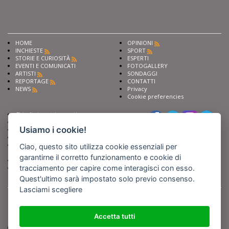
HOME
OPINIONI
INCHIESTE
SPORT
STORIE E CURIOSITÀ
ESPERTI
EVENTI E COMUNICATI
FOTOGALLERY
ARTISTI
SONDAGGI
REPORTAGE
CONTATTI
NEWS
Privacy
Cookie preferencies
Chiedi ai nostri esperti
Seguici su
Scrivi alla redazione
Usiamo i cookie!
Fai pubblicità con noi
Sostieni Barinedita
Iscriviti al nostro corso di
Ciao, questo sito utilizza cookie essenziali per
giornalismo
garantirne il corretto funzionamento e cookie di
Compra i nostri libri
tracciamento per capire come interagisci con esso.
Entra in Barinedita Map
Quest'ultimo sarà impostato solo previo consenso.
Lasciami scegliere
BARIREPORT s.a.s.
, Partita IVA 07355350724
Powered by
Netboom
Copyright BARIREPORT s.a.s. All rights reserved - Tutte le fotografie recanti il
logo di Barinedita sono state commissionate da BARIREPORT s.a.s. che ne
Accetta tutti
detiene i Diritti d'Autore e sono state prodotte nell'anno 2012 e seguenti
(tranne che non vi sia uno specifico anno di scatto riportato)