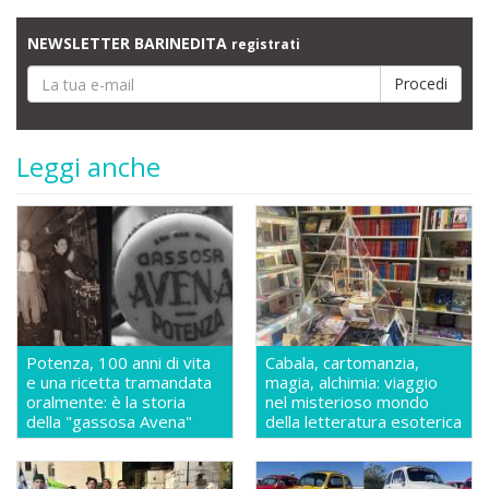
NEWSLETTER BARINEDITA
registrati
Leggi anche
Potenza, 100 anni di vita
Cabala, cartomanzia,
e una ricetta tramandata
magia, alchimia: viaggio
oralmente: è la storia
nel misterioso mondo
della "gassosa Avena"
della letteratura esoterica