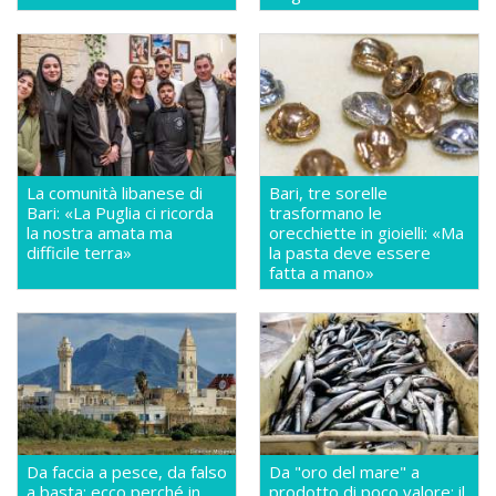
La comunità libanese di
Bari, tre sorelle
Bari: «La Puglia ci ricorda
trasformano le
la nostra amata ma
orecchiette in gioielli: «Ma
difficile terra»
la pasta deve essere
fatta a mano»
Da faccia a pesce, da falso
Da "oro del mare" a
a basta: ecco perché in
prodotto di poco valore: il