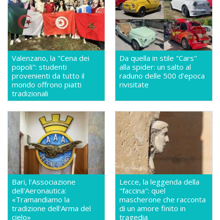
Valenzano, la "Cena dei
Da quella in stile "Cars"
popoli": studenti
alla spider: un salto al
provenienti da tutto il
raduno delle 500 d'epoca
mondo offrono piatti
rivisitate
tradizionali
Bari, l'Associazione
Lecce, la leggenda della
dell'Aeronautica:
"faccina": quel
«Tramandiamo la
mascherone che racconta
tradizione dell'Arma del
di un amore finito in
cielo»
tragedia