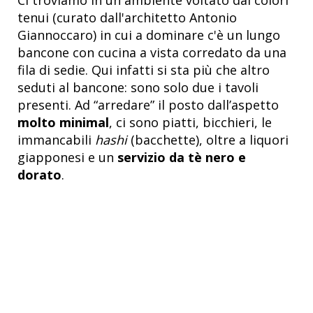
Ci troviamo in un ambiente voltato dai colori
tenui (curato dall'architetto Antonio
Giannoccaro) in cui a dominare c'è un lungo
bancone con cucina a vista corredato da una
fila di sedie. Qui infatti si sta più che altro
seduti al bancone: sono solo due i tavoli
presenti. Ad “arredare” il posto dall’aspetto
molto minimal
, ci sono piatti, bicchieri, le
immancabili
hashi
(bacchette), oltre a liquori
giapponesi e un
servizio da tè nero
e
dorato
.