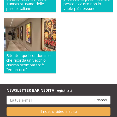
Tunisia si usano delle
pesce azzurro non lo
parole italiane
vuole più nessuno
Bitonto, quel condominio
che ricorda un vecchio
cinema scomparso: è
"Amarcord"
NEWSLETTER BARINEDITA
registrati
Il nostro video inedito