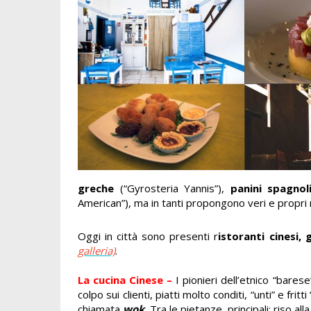
greche
(“Gyrosteria Yannis”),
panini spagnol
American”), ma in tanti propongono veri e propri
Oggi in città sono presenti r
istoranti cinesi, 
galleria)
.
La cucina Cinese –
I pionieri dell’etnico “barese
colpo sui clienti, piatti molto conditi, “unti” e fritt
chiamata
wok
.
Tra le pietanze principali: riso al