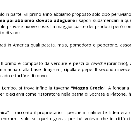
 in parte. «Il primo anno abbiamo proposto solo cibo peruviano
ma poi abbiamo dovuto adeguare
i sapori sudamericani a quell
ole provare nuove cose. La maggior parte dei prodotti però con
ato di vino».
ati in America quali
patata, mais, pomodoro e peperone, assoc
. Il primo è composto da verdure e pezzi di
ceviche
(branzino), 
n marinato alla base di agrumi, cipolla e pepe. Il secondo invece
ado e tartàre di tonno.
ia Lembo, si trova infine la taverna
"Magna Grecia"
. A fondarla
r dieci anni come ristoratore nella patria di Socrate e Platone,
h
nica” – racconta il proprietario – perché inizialmente l’idea era 
oncentrarmi solo su quella greca, perché volevo che in città 