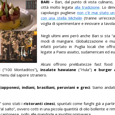
BARI –
Bari, dal punto di vista culinari
città molto legata
alla tradizione
. Lo dim
capoluogo pugliese
non c’è mai stato un
con una stella Michelin
(tranne un’eccezi
voglia di sperimentare e innovare a tavola
Negli ultimi anni però anche Bari si sta “
modi di mangiare. Globalizzazione e mul
infatti portato in Puglia locali che off
legate a Paesi asiatici, sudamericani ed eu
Alcuni offrono prelibatezze fast fo
i
(“100 Montaditos”)
, insalate hawaiane
("Hula")
e burger a
 menu dal sapore straniero.
giapponesi, indiani, brasiliani, peruviani e greci
. Siamo andat
” sono stati i
ristoranti cinesi
, spuntati come funghi già a parti
i “al salto”, ovvero
cotti in una piccola quantità di olio bollente e ri
la cantonese,
pollo alle mandorle e involtini primavera.