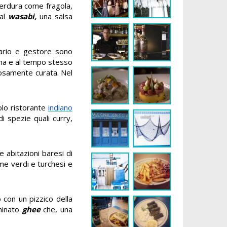
verdura come fragola,
dal
wasabi,
una salsa
etario e gestore sono
uina e al tempo stesso
osamente curata. Nel
olo ristorante
indiano
i spezie quali curry,
e abitazioni baresi di
ume verdi e turchesi e
o con un pizzico della
minato
ghee
che, una