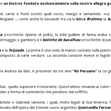
ire
un bistrot fondato esclusivamente sulla nostra allegra 
oli, carne e frutti esotici quali cocco, mango e tamarindo.
«La 
a Regiane –, come anche le bevande tra cui la
birra
Brahma
, la
b
ha
(crocchette ripiene di pollo), la
kibe
(palline di farina araba
n formaggio o gamberi) e il
bolinho de bacalhau
(crocchette di pat
a
e la
feijoada
.
La prima è una coda di manzo cucinata sulla pias
omposto di varie verdure. La seconda consiste invece in fagioli
 via Andrea da Bari, è presente da tre anni
“Rù Peruano”
la cui g
l bar, quello superiore il ristorante. Quest’ultimo rimanda ai colori 
dari a forma di scimmiette che pendono dal soffitto.
 Michele e Gabriele Iannone, i quali, molto legati al Sud America,
o avvalsi dell’opera del 33enne cuoco argentino
Quintanilla Ferna