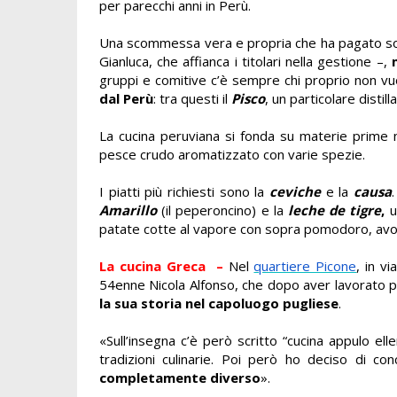
per parecchi anni in Perù.
Una scommessa vera e propria che ha pagato solo
Gianluca, che affianca i titolari nella gestione –,
gruppi e comitive c’è sempre chi proprio non vu
dal Perù
: tra questi il
Pisco
, un particolare distill
La cucina peruviana si fonda su materie prime n
pesce crudo aromatizzato con varie spezie.
I piatti più richiesti sono la
ceviche
e la
causa
Amarillo
(il peperoncino) e la
leche de tigre
,
u
patate cotte al vapore con sopra pomodoro, avoc
La cucina Greca –
Nel
quartiere Picone
, in v
54enne Nicola Alfonso, che dopo aver lavorato pe
la sua storia nel capoluogo pugliese
.
«Sull’insegna c’è però scritto “cucina appulo elle
tradizioni culinarie. Poi però ho deciso di c
completamente diverso
».