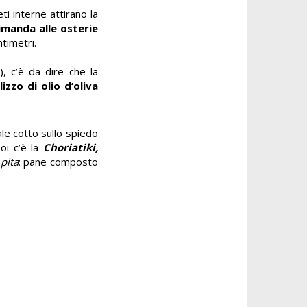
ti interne attirano la
imanda alle osterie
ntimetri.
o
)
, c’è da dire che la
izzo di olio d’oliva
ale cotto sullo spiedo
Poi c’è la
Choriatiki,
a
pita
: pane composto