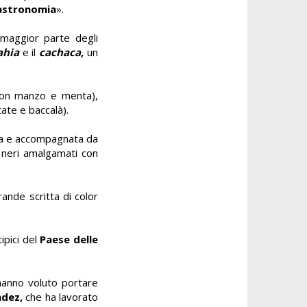
gastronomia
».
maggior parte degli
ahia
e il
cachaca
,
un
 con manzo e menta),
ate e baccalà).
tra e accompagnata da
 neri amalgamati con
rande scritta di color
tipici del
Paese delle
 hanno voluto portare
ndez,
che ha lavorato