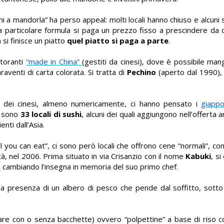
i a mandorla” ha perso appeal: molti locali hanno chiuso e alcuni 
a particolare formula si paga un prezzo fisso a prescindere da c
 si finisce un piatto
quel piatto si paga a parte
.
storanti
“made in China”
(gestiti da cinesi), dove è possibile man
araventi di carta colorata. Si tratta di
Pechino
(aperto dal 1990)
dei cinesi, almeno numericamente, ci hanno pensato i
giappo
i sono
33 locali di sushi
, alcuni dei quali aggiungono nell’offerta 
nti dall’Asia.
l you can eat”, ci sono però locali che offrono cene “normali”, co
tà, nel 2006. Prima situato in via Crisanzio con il nome
Kabuki
, s
,
cambiando l’insegna in memoria del suo primo chef.
la presenza di un albero di pesco che pende dal soffitto, sotto 
re con o senza bacchette) ovvero “polpettine” a base di riso co