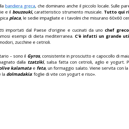
lla
bandiera greca
, che dominano anche il piccolo locale.
Sulle pare
ie e il
bouzouki
,
caratteristico strumento musicale.
Tutto qui r
ipica
placa
, le sedie impagliate e i tavolini che misurano 60x60 ce
tti importati
dal Paese d’origine e cucinati da uno
chef grec
famosi esempi di dieta mediterranea.
C’è infatti un grande util
dori, zucchine e cetrioli.
etario – sono il
Gyros
, consistente in prosciutto e capocollo di mai
mpagnato dalla
tzatziki
, salsa fatta con cetrioli, aglio e yogurt. 
olive kalamata
e
feta
, un formaggio salato. Viene servita con l
è la
dolmadakia
: foglie di vite con yogurt e riso».