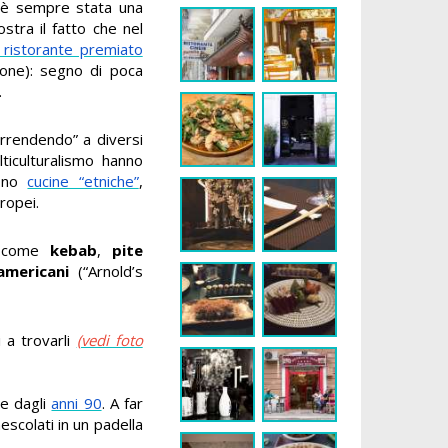
o, è sempre stata una
ostra il fatto che nel
 ristorante premiato
one): segno di poca
.
arrendendo” a diversi
ticulturalismo hanno
rono
cucine “etniche”
,
ropei.
od come
kebab
,
pite
mericani
(“Arnold’s
i a trovarli
(vedi foto
re dagli
anni 90
. A far
mescolati in un padella