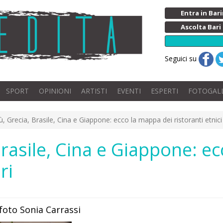
Entra in Ba
Ascolta Bari
Seguici su
SPORT
OPINIONI
ARTISTI
EVENTI
ESPERTI
FOTOGAL
ù, Grecia, Brasile, Cina e Giappone: ecco la mappa dei ristoranti etnici 
Brasile, Cina e Giappone: e
ri
 foto Sonia Carrassi