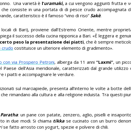
tonno. Una varietà è
l’
uramaki
,
a cui vengono aggiunti frutta e 
che consiste in una portata di di pesce crudo accompagnata 
nde, caratteristico è il famoso “vino di riso”
Sakè
.
i locali di Bari), proviene dall’Estremo Oriente, mentre propri
i spiega il successo della cucina nipponica a Bari. «È leggera e gen
erto peso la presentazione dei piatti
, che è sempre meticol
e crudo
costituisce un ulteriore elemento di gradimento».
cio con via Prospero Petroni
, alberga da 11 anni
“Laxmi”
, un picc
 Paese dell’Asia meridionale, caratterizzati dal grande utilizzo d
re i piatti e accompagnare le verdure.
sizionati sul marciapiede, presenta all’interno le volte a botte dell
che rimandano alla cultura e alla religione induista. Tra questi pi
o Paratha
: un pane con patate, zenzero, aglio, piselli e insaporit
rato in due modi. Si chiama
tikka
se cucinato con un burro deno
i
se fatto arrosto con yogurt, spezie e polvere di chili.