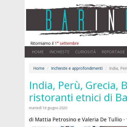
Ritorniamo il
1° settembre
HOME
INCHIESTE
CURIOSITÀ
REPORTAGE
Home
Inchieste e approfondimenti
India, Per
India, Perù, Grecia, 
ristoranti etnici di Ba
martedì 16 giugno 2020
di Mattia Petrosino e Valeria De Tullio -