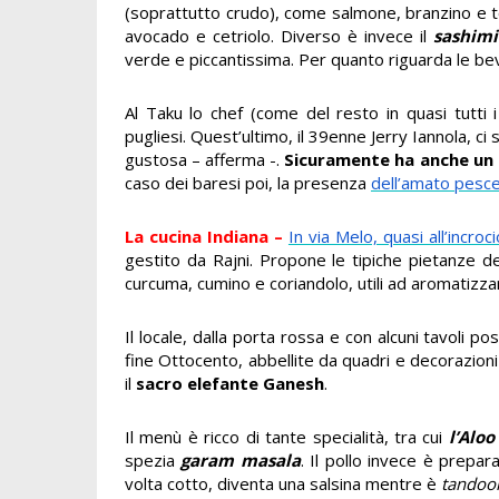
(soprattutto crudo), come salmone, branzino e 
avocado e cetriolo. Diverso è invece il
sashimi
verde e piccantissima. Per quanto riguarda le beva
Al Taku lo chef (come del resto in quasi tutti 
pugliesi. Q
uest’ultimo, il 39enne Jerry Iannola, c
gustosa – afferma -.
Sicuramente ha anche un c
caso dei baresi poi, la presenza
dell’amato pesc
La cucina Indiana –
In via Melo, quasi all’incro
gestito da Rajni. Propone le tipiche pietanze del
curcuma, cumino e coriandolo, utili ad aromatizza
Il locale, dalla porta rossa e con alcuni tavoli po
fine Ottocento, abbellite da quadri e decorazioni 
il
sacro elefante Ganesh
.
Il menù è ricco di tante specialità, tra cui
l’Alo
spezia
garam masala
. Il pollo invece è prepa
volta cotto, diventa una salsina mentre è
tandoor