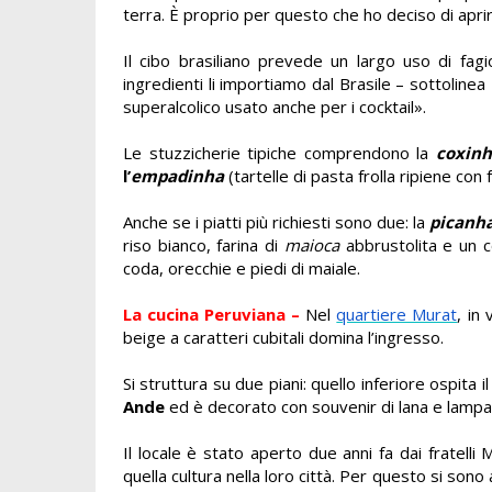
terra. È proprio per questo che ho deciso di apr
Il cibo brasiliano prevede un largo uso di fagi
ingredienti li importiamo dal Brasile – sottoline
superalcolico usato anche per i cocktail».
Le stuzzicherie tipiche comprendono la
coxin
l’
empadinha
(tartelle di pasta frolla ripiene co
Anche se i piatti più richiesti sono due: la
picanh
riso bianco, farina di
maioca
abbrustolita e un c
coda, orecchie e piedi di maiale.
La cucina Peruviana –
Nel
quartiere Murat
, in
beige a caratteri cubitali domina l’ingresso.
Si struttura su due piani: quello inferiore ospita i
Ande
ed è decorato con souvenir di lana e lampa
Il locale è stato aperto due anni fa dai fratelli
quella cultura nella loro città. Per questo si son