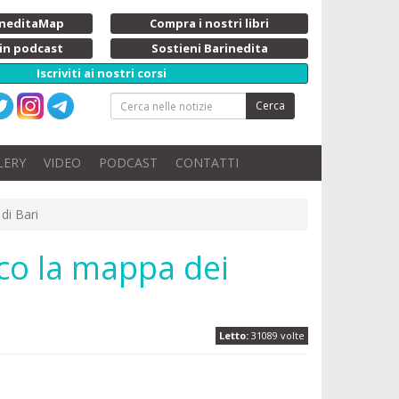
rineditaMap
Compra i nostri libri
 in podcast
Sostieni Barinedita
Iscriviti ai nostri corsi
Cerca
LERY
VIDEO
PODCAST
CONTATTI
di Bari
cco la mappa dei
Letto:
31089 volte