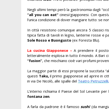
Negli ultimi tempi però la gastronomia dagli “occh
“all you can eat”
cinesi/giapponesi. Con quest
l’unica condizione di dover mangiare tutto: se non
In città resistono comunque ancora 5 classici ri
tipica fatta di tavoli in legno, lanterne rosse e p
Sole Rosso e Buongusto
(ex Foresta Blu).
La cucina Giapponese –
A
prendere il posto
letteralmente esplosa in tutto il mondo. A Bari c
“fusion”
, che mischiano cioè vari profumi provenie
La maggior parte di essi propone la succitata “al
questi
Taku,
il primo giapponese ad aprire in cit
in via De Nicolò, alle spalle del
Teatro Petruzzelli
L’interno richiama il Paese del Sol Levante per 
fontana zen
.
A farla da padrone è il famoso
sushi
(da mangia