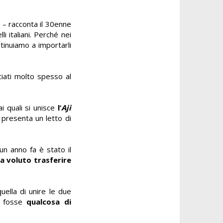
 – racconta il 30enne
i italiani. Perché nei
tinuiamo a importarli
iati molto spesso al
ai quali si unisce
l’
Aji
 presenta un letto di
 un anno fa è stato il
a voluto trasferire
quella di unire le due
ci fosse
qualcosa di