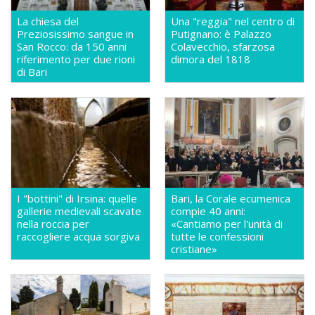
La chiesa del
Una "reggia" nel centro di
Preziosissimo sangue in
Putignano: è Palazzo
San Rocco: da 150 anni
Colavecchio, sfarzosa
riferimento per due rioni
dimora del 1818
di Bari
I "bottini" di Irsina: quelle
Bari, la Corale ecumenica
gallerie medievali scavate
compie 40 anni:
nella roccia per
«Cantiamo per l'unità di
raccogliere acqua sorgiva
tutte le confessioni
cristiane»