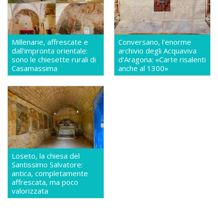
Millenarie, affrescate e
Conversano, l'enorme
dall'impronta orientale:
archivio degli Acquaviva
sono le chiesette rurali di
d'Aragona: «Carte risalenti
Casamassima
anche al 1300»
Loseto, la chiesa del
Santissimo Salvatore:
antica, completamente
affrescata, ma poco
valorizzata