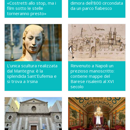
«Costretti allo stop, ma i
dimora dell'800 circondata
film sotto le stelle
da un parco fiabesco
torneranno presto»
L'unica scultura realizzata
Rinvenuto a Napoli un
dal Mantegna: è la
prezioso manoscritto:
splendida Sant'Eufemia e
contiene mappe del
si trova a Irsina
Barese risalenti al XVI
secolo