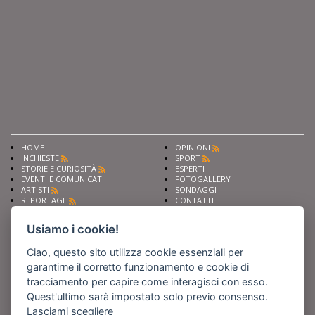
HOME
OPINIONI
INCHIESTE
SPORT
STORIE E CURIOSITÀ
ESPERTI
EVENTI E COMUNICATI
FOTOGALLERY
ARTISTI
SONDAGGI
REPORTAGE
CONTATTI
NEWS
Privacy
Cookie preferencies
Usiamo i cookie!
Chiedi ai nostri esperti
Seguici su
Ciao, questo sito utilizza cookie essenziali per
Scrivi alla redazione
garantirne il corretto funzionamento e cookie di
Fai pubblicità con noi
Sostieni Barinedita
tracciamento per capire come interagisci con esso.
Iscriviti al nostro corso di
Quest'ultimo sarà impostato solo previo consenso.
giornalismo
Compra i nostri libri
Lasciami scegliere