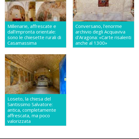
Millenarie, affrescate e
Conversano, l'enorme
dall'impronta orientale:
archivio degli Acquaviva
sono le chiesette rurali di
d'Aragona: «Carte risalenti
Casamassima
anche al 1300»
Loseto, la chiesa del
Santissimo Salvatore:
antica, completamente
affrescata, ma poco
valorizzata