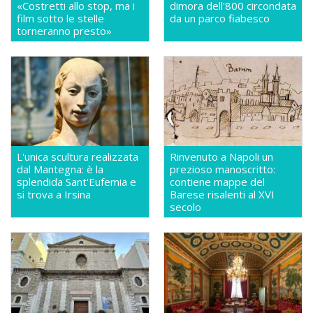
«Costretti allo stop, ma i
dimora dell'800 circondata
film sotto le stelle
da un parco fiabesco
torneranno presto»
L'unica scultura realizzata
Rinvenuto a Napoli un
dal Mantegna: è la
prezioso manoscritto:
splendida Sant'Eufemia e
contiene mappe del
si trova a Irsina
Barese risalenti al XVI
secolo