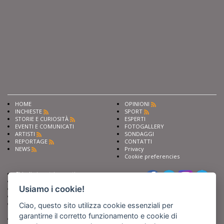
HOME
OPINIONI
INCHIESTE
SPORT
STORIE E CURIOSITÀ
ESPERTI
EVENTI E COMUNICATI
FOTOGALLERY
ARTISTI
SONDAGGI
REPORTAGE
CONTATTI
NEWS
Privacy
Cookie preferencies
Chiedi ai nostri esperti
Seguici su
Scrivi alla redazione
Usiamo i cookie!
Fai pubblicità con noi
Sostieni Barinedita
Iscriviti al nostro corso di
Ciao, questo sito utilizza cookie essenziali per
giornalismo
garantirne il corretto funzionamento e cookie di
Compra i nostri libri