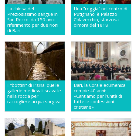
La chiesa del
Una "reggia" nel centro di
Preziosissimo sangue in
Putignano: è Palazzo
San Rocco: da 150 anni
Colavecchio, sfarzosa
riferimento per due rioni
dimora del 1818
di Bari
I "bottini" di Irsina: quelle
Bari, la Corale ecumenica
gallerie medievali scavate
compie 40 anni:
nella roccia per
«Cantiamo per l'unità di
raccogliere acqua sorgiva
tutte le confessioni
cristiane»