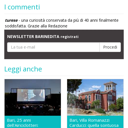
I commenti
turese
- una curiosità conservata da più di 40 anni finalmente
soddisfatta. Grazie alla Redazione
NEWSLETTER BARINEDITA
registrati
Leggi anche
Bari, 25 anni
Bari, Villa Romanazzi
dell'Airiciclotteri:
Carducci: quella sontuosa