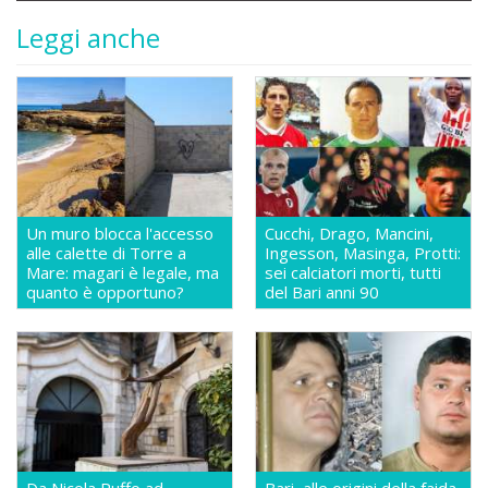
Leggi anche
Un muro blocca l'accesso
Cucchi, Drago, Mancini,
alle calette di Torre a
Ingesson, Masinga, Protti:
Mare: magari è legale, ma
sei calciatori morti, tutti
quanto è opportuno?
del Bari anni 90