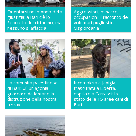
Orientarsi nel mondo della
Aggressioni, minacce,
giustizia: a Bari c'è lo
occupazioni: il racconto dei
Sportello del cittadino, ma
volontari pugliesi in
nessuno si affaccia
Cisgiordania
La comunità palestinese
Incompleta a Japigia,
di Bari: «É un'agonia
trascurata a Libertà,
guardare da lontano la
ospitale a Carrassi: lo
distruzione della nostra
stato delle 15 aree cani di
terra»
Bari