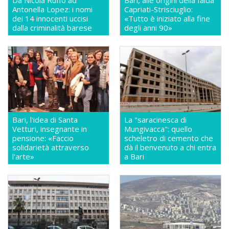
Da Nicola Ruffo ad
Bari, alle origini della faida
Antonella Lopez: i nomi
Capriati-Strisciuglio:
dei 14 innocenti uccisi
«Tutto è iniziato alla fine
dalla criminalità barese
degli anni 90»
Bari, l'idea di Santa
La "saracinesca di
Vetturi, insegnante in
Mungivacca": quello
pensione: «Faccio
scheletro di cemento che
solidarietà attraverso
dà il benvenuto a chi entra
l'arte»
a Bari