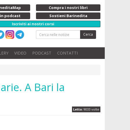
rineditaMap
Compra i nostri libri
 in podcast
Sostieni Barinedita
Iscriviti ai nostri corsi
Cerca
LERY
VIDEO
PODCAST
CONTATTI
arie. A Bari la
Letto:
9033 volte