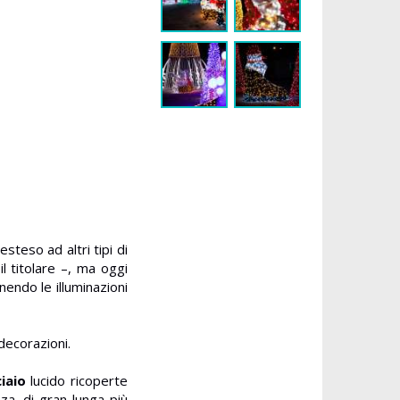
steso ad altri tipi di
il titolare –, ma oggi
nendo le illuminazioni
decorazioni.
ciaio
lucido ricoperte
nza, di gran lunga più