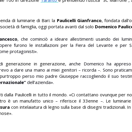
nda di luminarie di Bari: la
Paulicelli Gianfranco
, fondata dall
 società di famiglia, oggi portata avanti dal solo
Domenico
Paulice
ancesco
, che cominciò a ideare allestimenti usando dei lumin
ere furono le installazioni per la Fiera del Levante e per S
ome protagonisti».
di
generazione in generazione
, anche Domenico ha appreso 
revo a dare una mano ai miei genitori – ricorda –. Sono praticam
 purtroppo perso mio padre Giuseppe raccogliendo il suo testim
ernazionale”
dell’azienda».
 dalla Paulicelli in tutto il mondo. «Ci contattano ovunque per no
tro è un manufatto unico – riferisce il 33enne –. Le luminar
isura
con intelaiatura di legno sulla base di disegni tradizionali. In 
inose».