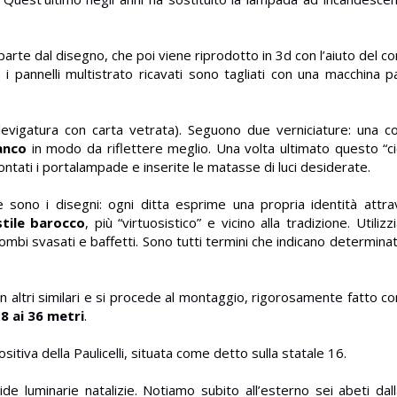
i parte dal disegno, che poi viene riprodotto in 3d con l’aiuto del 
 i pannelli multistrato ricavati sono tagliati con una macchina pa
 levigatura con carta vetrata). Seguono due verniciature: una c
anco
in modo da riflettere meglio. Una volta ultimato questo “cicl
ntati i portalampade e inserite le matasse di luci desiderate.
re sono i disegni: ogni ditta esprime una propria identità attra
stile
barocco
, più “virtuosistico” e vicino alla tradizione. Utiliz
rombi svasati e baffetti. Sono tutti termini che indicano determin
 altri similari e si procede al montaggio, rigorosamente fatto con 
 8 ai 36 metri
.
tiva della Paulicelli, situata come detto sulla statale 16.
ide luminarie natalizie. Notiamo subito all’esterno sei abeti dall