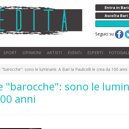
Entra in Ba
Ascolta Bari
Seguici su
SPORT
OPINIONI
ARTISTI
EVENTI
ESPERTI
FOTOGAL
e "barocche": sono le luminarie. A Bari la Paulicelli le crea da 100 anni
 e "barocche": sono le lumin
100 anni