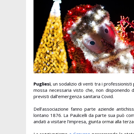
Pugliesi
, un sodalizio di venti tra i professionisti 
mossa necessaria visto che, non disponendo di 
previsti dall’emergenza sanitaria Covid.
Dell’associazione fanno parte aziende antichis
lontano 1876. La Paulicelli da parte sua può com
andati a visitare l'impresa, g
iunta ormai alla terz
La raggiungiamo
a Capurso
percorrendo la stata