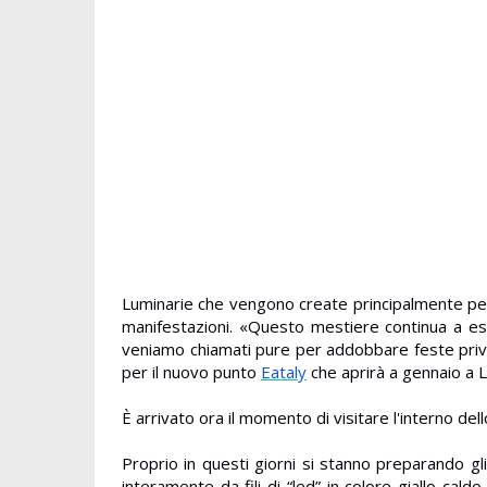
Luminarie che vengono create principalmente per le
manifestazioni. «Questo mestiere continua a es
veniamo chiamati pure per addobbare feste priv
per il nuovo punto
Eataly
che aprirà a gennaio a 
È arrivato ora il momento di visitare l'interno del
Proprio in questi giorni si stanno preparando gl
interamente da fili di “led” in colore giallo cal