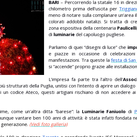
BARI
– Percorrendo la statale 16 in direzi
chilometro prima dell'uscita per
Triggian
meno di notare sulla complanare un’area i
colorati addobbi natalizi. Si tratta di cre
zona espositiva della centenaria
Paulicell
di
luminarie
del capoluogo pugliese.
Parliamo di quei “disegni di luce” che
imp
e piazze in occasione di celebrazioni 
manifestazioni. Tra queste la
festa di San
si “accende” proprio grazie alle installazioni 
L’impresa fa parte tra l’altro dell'
Assoc
più strutturati della Puglia, unitisi con l'intento di aprire un dialogo
un codice Ateco, questi artigiani rischiano di non accedere ai 
sime, come un'altra ditta “barese”: la
Luminarie Faniuolo
di
P
unque vantare ben 100 anni di attività: è stata infatti fondata n
a generazione.
(Vedi foto galleria)
le 100 in direzione
Taranto
e prendendo l'uscita “SC Marrone”, a