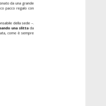
oronato da una grande
sco pacco regalo con
onsabile della sede –.
eando una slitta
da
ollata, come è sempre