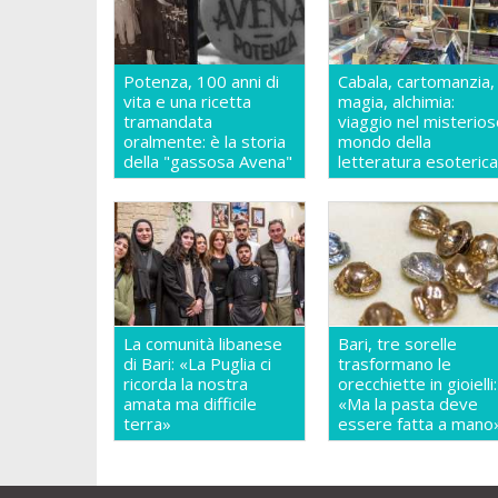
Potenza, 100 anni di
Cabala, cartomanzia,
vita e una ricetta
magia, alchimia:
tramandata
viaggio nel misterio
oralmente: è la storia
mondo della
della "gassosa Avena"
letteratura esoteric
La comunità libanese
Bari, tre sorelle
di Bari: «La Puglia ci
trasformano le
ricorda la nostra
orecchiette in gioielli:
amata ma difficile
«Ma la pasta deve
terra»
essere fatta a mano