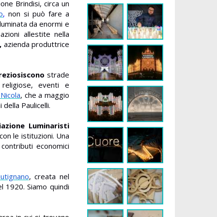
one Brindisi, circa un
o
,
non si può fare a
lluminata da enormi e
azioni allestite nella
i,
azienda produttrice
reziosiscono
strade
religiose, eventi e
 Nicola
, che a maggio
della Paulicelli.
iazione Luminaristi
 con le istituzioni. Una
contributi economici
utignano
, creata nel
el 1920. Siamo quindi
rea in cui si trovano