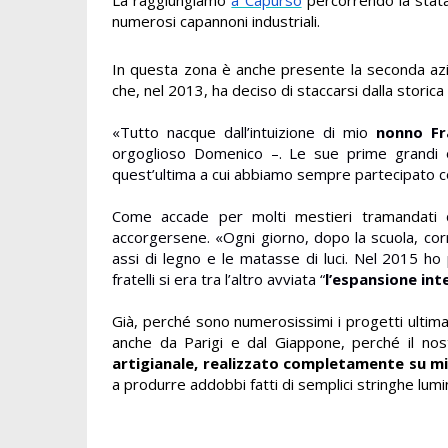
numerosi capannoni industriali.
In questa zona è anche presente la seconda azie
che, nel 2013, ha deciso di staccarsi dalla storica
«Tutto nacque dall’intuizione di mio
nonno Fr
orgoglioso Domenico –. Le sue prime grandi op
quest’ultima a cui abbiamo sempre partecipato c
Come accade per molti
mestieri tramandati
accorgersene. «Ogni giorno, dopo la scuola, cor
assi di legno e le matasse di luci. Nel 2015 ho
fratelli si era tra l’altro avviata “
l’espansione int
Già, perché sono numerosissimi i progetti ultimati
anche da Parigi e dal Giappone, perché il nos
artigianale, realizzato completamente su m
a produrre addobbi fatti di semplici stringhe lum