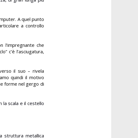
computer. A quel punto
rticolare a controllo
on l’impregnante che
o” c’è l’asciugatura,
verso il suo – rivela
ziamo quindi il motivo
ate forme nel gergo di
la scala e il cestello
a struttura metallica