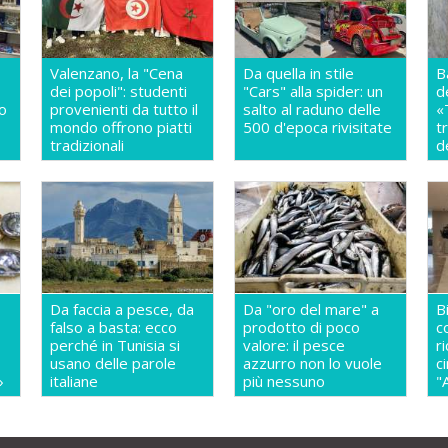
Valenzano, la "Cena
Da quella in stile
B
dei popoli": studenti
"Cars" alla spider: un
d
so
provenienti da tutto il
salto al raduno delle
«
mondo offrono piatti
500 d'epoca rivisitate
t
a
tradizionali
d
Da faccia a pesce, da
Da "oro del mare" a
B
falso a basta: ecco
prodotto di poco
c
perché in Tunisia si
valore: il pesce
r
usano delle parole
azzurro non lo vuole
c
»
italiane
più nessuno
"