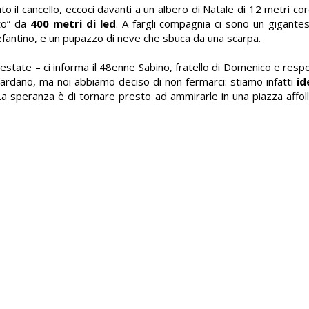
to il cancello, eccoci davanti a un albero di Natale di 12 metri c
lto” da
400 metri di led
. A fargli compagnia ci sono un gigante
efantino, e un pupazzo di neve che sbuca da una scarpa.
'estate – ci informa il 48enne Sabino, fratello di Domenico e resp
tardano, ma noi abbiamo deciso di non fermarci: stiamo infatti
id
 La speranza è di tornare presto ad ammirarle in una piazza aff