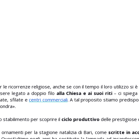
 ricorrenze religiose, anche se con il tempo il loro utilizzo si è e
sere legato a doppio filo
alla Chiesa e ai suoi riti
– ci spiega 
ate, sfilate e
centri commerciali
. A tal proposito stiamo predispo
Londra».
lo stabilimento per scoprire il
ciclo produttivo
delle prestigiose 
i ornamenti per la stagione natalizia di Bari, come
scritte in ac
do. Quest’ultimo negli anni ha sostituito la lampada ad incandesce