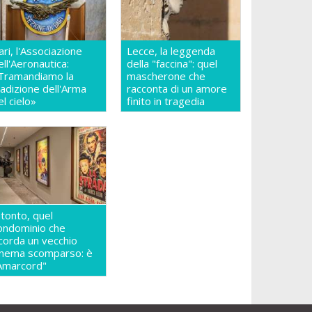
ari, l'Associazione
Lecce, la leggenda
ell'Aeronautica:
della "faccina": quel
Tramandiamo la
mascherone che
radizione dell'Arma
racconta di un amore
el cielo»
finito in tragedia
itonto, quel
ondominio che
icorda un vecchio
inema scomparso: è
Amarcord"