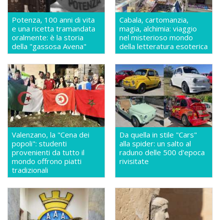
Potenza, 100 anni di vita
Cabala, cartomanzia,
e una ricetta tramandata
magia, alchimia: viaggio
oralmente: è la storia
nel misterioso mondo
della "gassosa Avena"
della letteratura esoterica
Valenzano, la "Cena dei
Da quella in stile "Cars"
popoli": studenti
alla spider: un salto al
provenienti da tutto il
raduno delle 500 d'epoca
mondo offrono piatti
rivisitate
tradizionali