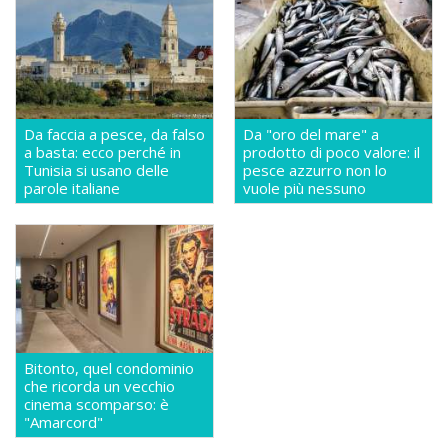
Da faccia a pesce, da falso
Da "oro del mare" a
a basta: ecco perché in
prodotto di poco valore: il
Tunisia si usano delle
pesce azzurro non lo
parole italiane
vuole più nessuno
Bitonto, quel condominio
che ricorda un vecchio
cinema scomparso: è
"Amarcord"