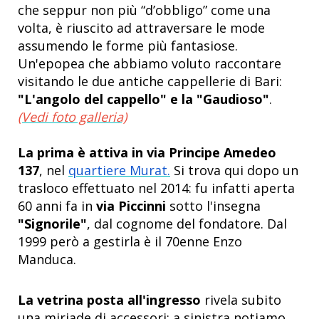
che seppur non più “d’obbligo” come una
volta, è riuscito ad attraversare le mode
assumendo le forme più fantasiose.
Un'epopea che abbiamo voluto raccontare
visitando le due antiche cappellerie di Bari:
"L'angolo del cappello" e la "Gaudioso"
.
(Vedi foto galleria)
La prima è attiva in via Principe Amedeo
137
, nel
quartiere Murat.
Si trova qui dopo un
trasloco effettuato nel 2014: fu infatti aperta
60 anni fa in
via Piccinni
sotto l'insegna
"Signorile"
, dal cognome del fondatore. Dal
1999 però a gestirla è il 70enne Enzo
Manduca.
La vetrina posta all'ingresso
rivela subito
una miriade di accessori: a sinistra notiamo