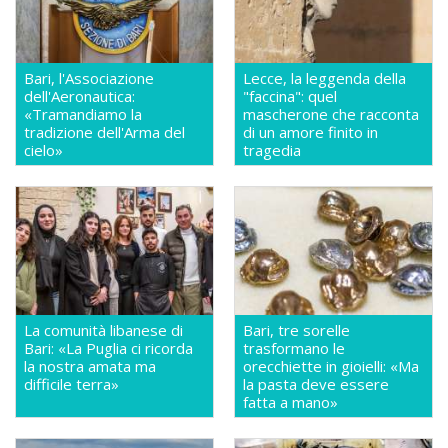
Bari, l'Associazione
Lecce, la leggenda della
dell'Aeronautica:
"faccina": quel
«Tramandiamo la
mascherone che racconta
tradizione dell'Arma del
di un amore finito in
cielo»
tragedia
La comunità libanese di
Bari, tre sorelle
Bari: «La Puglia ci ricorda
trasformano le
la nostra amata ma
orecchiette in gioielli: «Ma
difficile terra»
la pasta deve essere
fatta a mano»