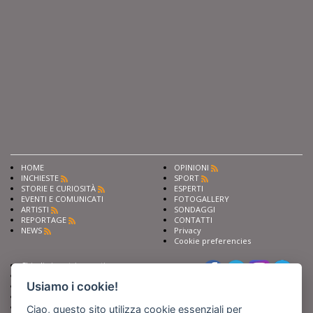
HOME
OPINIONI
INCHIESTE
SPORT
STORIE E CURIOSITÀ
ESPERTI
EVENTI E COMUNICATI
FOTOGALLERY
ARTISTI
SONDAGGI
REPORTAGE
CONTATTI
NEWS
Privacy
Cookie preferencies
Chiedi ai nostri esperti
Seguici su
Scrivi alla redazione
Usiamo i cookie!
Fai pubblicità con noi
Sostieni Barinedita
Iscriviti al nostro corso di
Ciao, questo sito utilizza cookie essenziali per