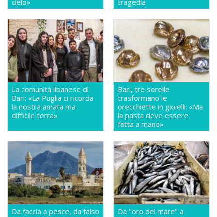
cielo»
tragedia
La comunità libanese di
Bari, tre sorelle
Bari: «La Puglia ci ricorda
trasformano le
la nostra amata ma
orecchiette in gioielli: «Ma
difficile terra»
la pasta deve essere
fatta a mano»
Da faccia a pesce, da falso
Da "oro del mare" a