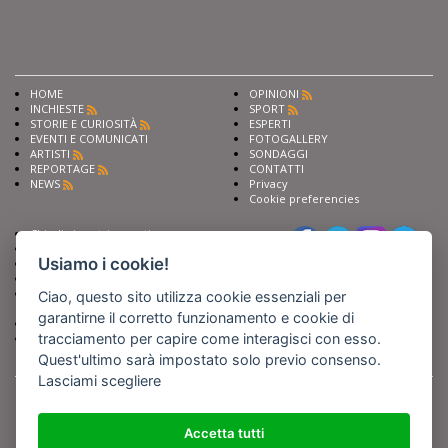
HOME
OPINIONI
INCHIESTE
SPORT
STORIE E CURIOSITÀ
ESPERTI
EVENTI E COMUNICATI
FOTOGALLERY
ARTISTI
SONDAGGI
REPORTAGE
CONTATTI
NEWS
Privacy
Cookie preferencies
Chiedi ai nostri esperti
Seguici su
Scrivi alla redazione
Usiamo i cookie!
Fai pubblicità con noi
Sostieni Barinedita
Iscriviti al nostro corso di
Ciao, questo sito utilizza cookie essenziali per
giornalismo
garantirne il corretto funzionamento e cookie di
Compra i nostri libri
tracciamento per capire come interagisci con esso.
Entra in Barinedita Map
Quest'ultimo sarà impostato solo previo consenso.
Lasciami scegliere
BARIREPORT s.a.s.
, Partita IVA 07355350724
Powered by
Netboom
Copyright BARIREPORT s.a.s. All rights reserved - Tutte le fotografie recanti il
logo di Barinedita sono state commissionate da BARIREPORT s.a.s. che ne
Accetta tutti
detiene i Diritti d'Autore e sono state prodotte nell'anno 2012 e seguenti