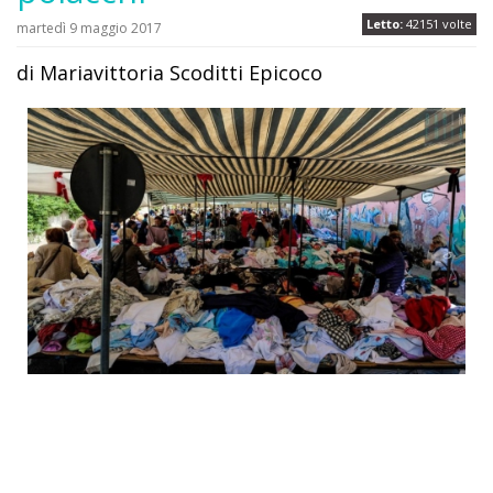
Letto:
42151 volte
martedì 9 maggio 2017
di Mariavittoria Scoditti Epicoco