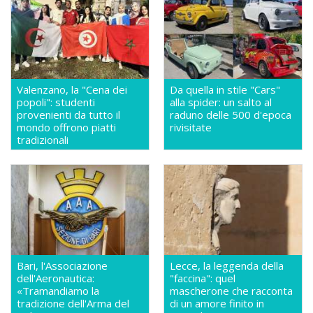
Valenzano, la "Cena dei
Da quella in stile "Cars"
popoli": studenti
alla spider: un salto al
provenienti da tutto il
raduno delle 500 d'epoca
mondo offrono piatti
rivisitate
tradizionali
Bari, l'Associazione
Lecce, la leggenda della
dell'Aeronautica:
"faccina": quel
«Tramandiamo la
mascherone che racconta
tradizione dell'Arma del
di un amore finito in