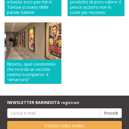
a basta: ecco perché in
prodotto di poco valore: il
Tunisia si usano delle
pesce azzurro non lo
parole italiane
vuole più nessuno
Bitonto, quel condominio
che ricorda un vecchio
cinema scomparso: è
"Amarcord"
NEWSLETTER BARINEDITA
registrati
Il nostro video inedito