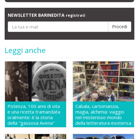
NEWSLETTER BARINEDITA
registrati
Leggi anche
Potenza, 100 anni di vita
Cabala, cartomanzia,
e una ricetta tramandata
magia, alchimia: viaggio
oralmente: è la storia
nel misterioso mondo
della "gassosa Avena"
della letteratura esoterica