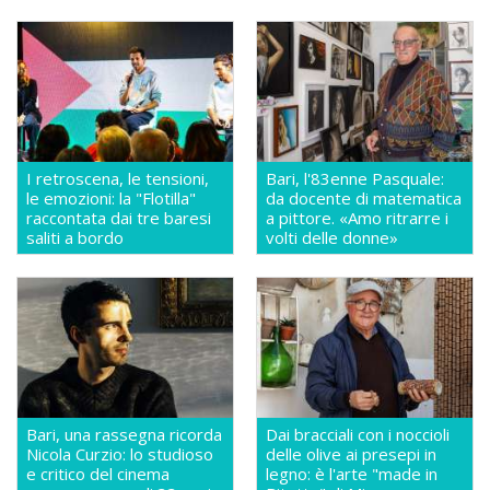
I retroscena, le tensioni,
Bari, l'83enne Pasquale:
le emozioni: la "Flotilla"
da docente di matematica
raccontata dai tre baresi
a pittore. «Amo ritrarre i
saliti a bordo
volti delle donne»
Bari, una rassegna ricorda
Dai bracciali con i noccioli
Nicola Curzio: lo studioso
delle olive ai presepi in
e critico del cinema
legno: è l'arte "made in