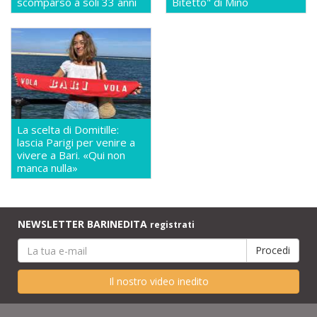
scomparso a soli 33 anni
Bitetto" di Mino
La scelta di Domitille:
lascia Parigi per venire a
vivere a Bari. «Qui non
manca nulla»
NEWSLETTER BARINEDITA
registrati
Il nostro video inedito