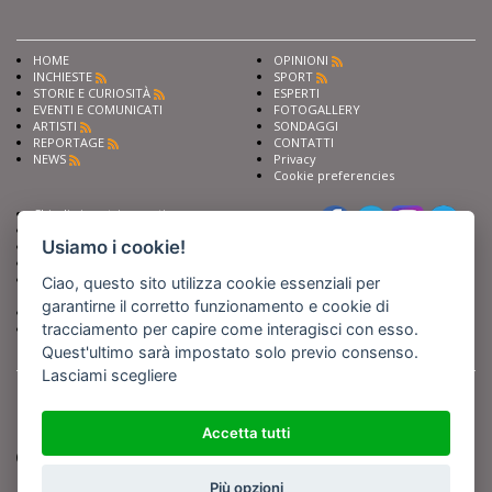
HOME
OPINIONI
INCHIESTE
SPORT
STORIE E CURIOSITÀ
ESPERTI
EVENTI E COMUNICATI
FOTOGALLERY
ARTISTI
SONDAGGI
REPORTAGE
CONTATTI
NEWS
Privacy
Cookie preferencies
Chiedi ai nostri esperti
Seguici su
Scrivi alla redazione
Usiamo i cookie!
Fai pubblicità con noi
Sostieni Barinedita
Iscriviti al nostro corso di
Ciao, questo sito utilizza cookie essenziali per
giornalismo
garantirne il corretto funzionamento e cookie di
Compra i nostri libri
tracciamento per capire come interagisci con esso.
Entra in Barinedita Map
Quest'ultimo sarà impostato solo previo consenso.
Lasciami scegliere
BARIREPORT s.a.s.
, Partita IVA 07355350724
Powered by
Netboom
Copyright BARIREPORT s.a.s. All rights reserved - Tutte le fotografie recanti il
logo di Barinedita sono state commissionate da BARIREPORT s.a.s. che ne
Accetta tutti
detiene i Diritti d'Autore e sono state prodotte nell'anno 2012 e seguenti
(tranne che non vi sia uno specifico anno di scatto riportato)
Più opzioni