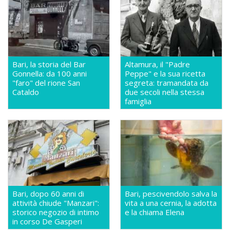
Bari, la storia del Bar
Altamura, il "Padre
Gonnella: da 100 anni
Peppe" e la sua ricetta
"faro" del rione San
segreta: tramandata da
Cataldo
due secoli nella stessa
famiglia
Bari, dopo 60 anni di
Bari, pescivendolo salva la
attività chiude "Manzari":
vita a una cernia, la adotta
storico negozio di intimo
e la chiama Elena
in corso De Gasperi