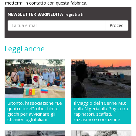
mettermi in contatto con questa fabbrica.
NEWSLETTER BARINEDITA
registrati
Leggi anche
Bitonto, l'associazione "Le
Il viaggio del 16enne MB:
quai culturel": cibo, film e
dalla Nigeria alla Puglia tra
giochi per avvicinare gli
rapinatori, scafisti,
stranieri agli italiani
razzismo e corruzione