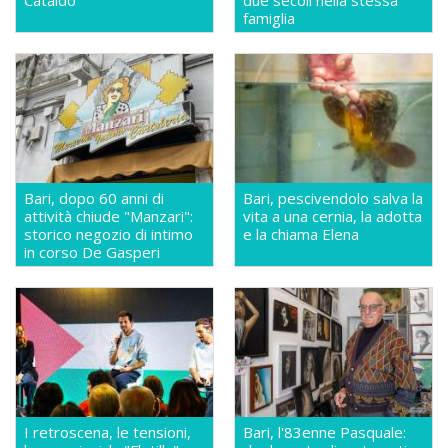
famiglia
Bari, dopo 60 anni di
Bari, pescivendolo salva la
attività chiude "Manzari":
vita a una cernia, la adotta
storico negozio di intimo
e la chiama Elena
in corso De Gasperi
I retroscena, le tensioni,
Bari, l'83enne Pasquale: