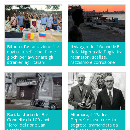
Bitonto, l'associazione "Le
Il viaggio del 16enne MB:
quai culturel": cibo, film e
dalla Nigeria alla Puglia tra
giochi per avvicinare gli
rapinatori, scafisti,
stranieri agli italiani
razzismo e corruzione
Bari, la storia del Bar
Altamura, il "Padre
Gonnella: da 100 anni
Peppe" e la sua ricetta
"faro" del rione San
segreta: tramandata da
Cataldo
due secoli nella stessa