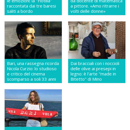
le emozioni: la "Flotilla"
da docente di matematica
raccontata dai tre baresi
a pittore. «Amo ritrarre i
saliti a bordo
volti delle donne»
Bari, una rassegna ricorda
Dai bracciali con i noccioli
Nicola Curzio: lo studioso
delle olive ai presepi in
e critico del cinema
legno: è l'arte "made in
scomparso a soli 33 anni
Bitetto" di Mino