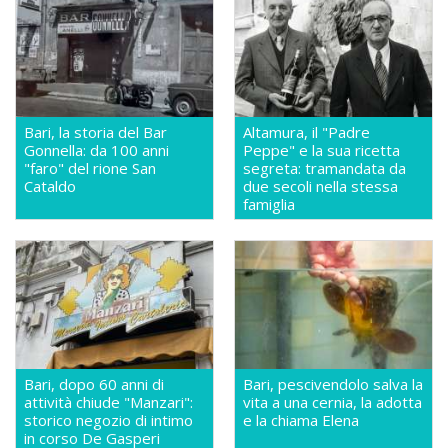
Bari, la storia del Bar
Altamura, il "Padre
Gonnella: da 100 anni
Peppe" e la sua ricetta
"faro" del rione San
segreta: tramandata da
Cataldo
due secoli nella stessa
famiglia
Bari, dopo 60 anni di
Bari, pescivendolo salva la
attività chiude "Manzari":
vita a una cernia, la adotta
storico negozio di intimo
e la chiama Elena
in corso De Gasperi