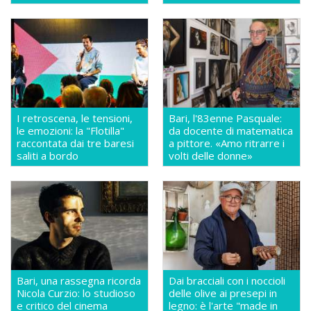
I retroscena, le tensioni,
Bari, l'83enne Pasquale:
le emozioni: la "Flotilla"
da docente di matematica
raccontata dai tre baresi
a pittore. «Amo ritrarre i
saliti a bordo
volti delle donne»
Bari, una rassegna ricorda
Dai bracciali con i noccioli
Nicola Curzio: lo studioso
delle olive ai presepi in
e critico del cinema
legno: è l'arte "made in