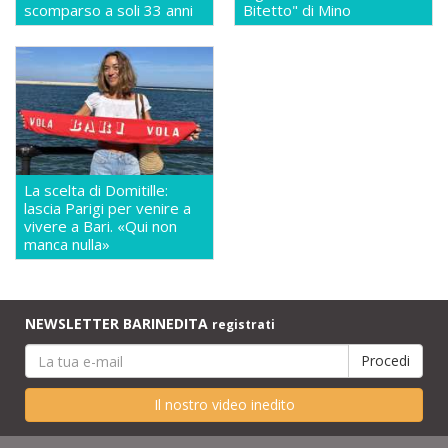
scomparso a soli 33 anni
Bitetto" di Mino
La scelta di Domitille:
lascia Parigi per venire a
vivere a Bari. «Qui non
manca nulla»
NEWSLETTER BARINEDITA
registrati
Il nostro video inedito