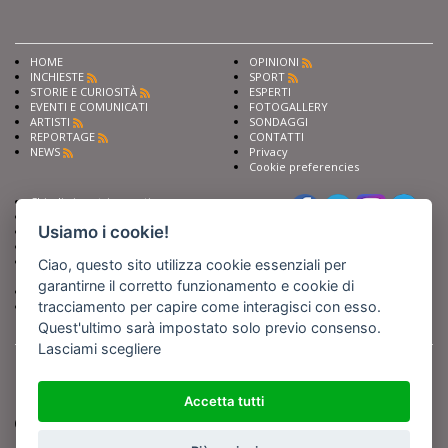
HOME
OPINIONI
INCHIESTE
SPORT
STORIE E CURIOSITÀ
ESPERTI
EVENTI E COMUNICATI
FOTOGALLERY
ARTISTI
SONDAGGI
REPORTAGE
CONTATTI
NEWS
Privacy
Cookie preferencies
Chiedi ai nostri esperti
Seguici su
Scrivi alla redazione
Usiamo i cookie!
Fai pubblicità con noi
Sostieni Barinedita
Iscriviti al nostro corso di
Ciao, questo sito utilizza cookie essenziali per
giornalismo
garantirne il corretto funzionamento e cookie di
Compra i nostri libri
tracciamento per capire come interagisci con esso.
Entra in Barinedita Map
Quest'ultimo sarà impostato solo previo consenso.
Lasciami scegliere
BARIREPORT s.a.s.
, Partita IVA 07355350724
Powered by
Netboom
Copyright BARIREPORT s.a.s. All rights reserved - Tutte le fotografie recanti il
logo di Barinedita sono state commissionate da BARIREPORT s.a.s. che ne
Accetta tutti
detiene i Diritti d'Autore e sono state prodotte nell'anno 2012 e seguenti
(tranne che non vi sia uno specifico anno di scatto riportato)