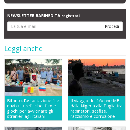
NEWSLETTER BARINEDITA
registrati
Leggi anche
Bitonto, l'associazione "Le
Il viaggio del 16enne MB:
quai culturel": cibo, film e
dalla Nigeria alla Puglia tra
giochi per avvicinare gli
rapinatori, scafisti,
stranieri agli italiani
razzismo e corruzione