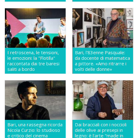
I retroscena, le tensioni,
Bari, l'83enne Pasquale:
le emozioni: la "Flotilla"
da docente di matematica
raccontata dai tre baresi
a pittore. «Amo ritrarre i
saliti a bordo
volti delle donne»
Bari, una rassegna ricorda
Dai bracciali con i noccioli
Nicola Curzio: lo studioso
delle olive ai presepi in
e critico del cinema
legno: è l'arte "made in