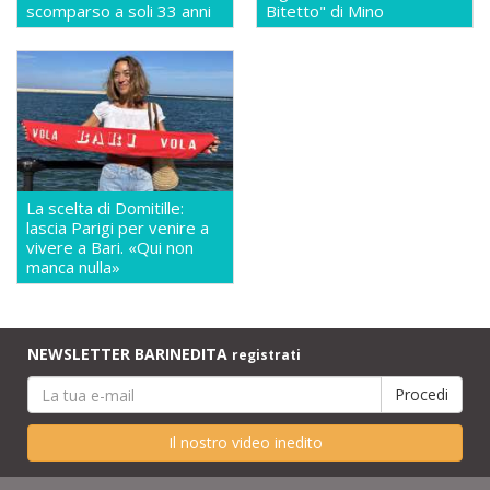
scomparso a soli 33 anni
Bitetto" di Mino
La scelta di Domitille:
lascia Parigi per venire a
vivere a Bari. «Qui non
manca nulla»
NEWSLETTER BARINEDITA
registrati
Il nostro video inedito