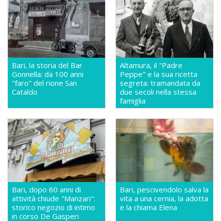
Bari, la storia del Bar
Altamura, il "Padre
Gonnella: da 100 anni
Peppe" e la sua ricetta
"faro" del rione San
segreta: tramandata da
Cataldo
due secoli nella stessa
famiglia
Bari, dopo 60 anni di
Bari, pescivendolo salva la
attività chiude "Manzari":
vita a una cernia, la adotta
storico negozio di intimo
e la chiama Elena
in corso De Gasperi