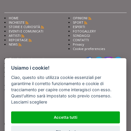
HOME
OPINIONI
INCHIESTE
SPORT
STORIE E CURIOSITÀ
ESPERTI
EVENTI E COMUNICATI
FOTOGALLERY
ARTISTI
SONDAGGI
REPORTAGE
CONTATTI
NEWS
Privacy
Cookie preferencies
Chiedi ai nostri esperti
Seguici su
Scrivi alla redazione
Usiamo i cookie!
Fai pubblicità con noi
Sostieni Barinedita
Iscriviti al nostro corso di
Ciao, questo sito utilizza cookie essenziali per
giornalismo
garantirne il corretto funzionamento e cookie di
Compra i nostri libri
tracciamento per capire come interagisci con esso.
Entra in Barinedita Map
Quest'ultimo sarà impostato solo previo consenso.
Lasciami scegliere
BARIREPORT s.a.s.
, Partita IVA 07355350724
Powered by
Netboom
Copyright BARIREPORT s.a.s. All rights reserved - Tutte le fotografie recanti il
logo di Barinedita sono state commissionate da BARIREPORT s.a.s. che ne
Accetta tutti
detiene i Diritti d'Autore e sono state prodotte nell'anno 2012 e seguenti
(tranne che non vi sia uno specifico anno di scatto riportato)