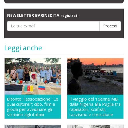
NEWSLETTER BARINEDITA
registrati
Leggi anche
Bitonto, l'associazione "Le
Il viaggio del 16enne MB:
quai culturel": cibo, film e
dalla Nigeria alla Puglia tra
giochi per avvicinare gli
rapinatori, scafisti,
stranieri agli italiani
razzismo e corruzione