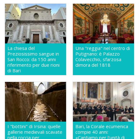
La chiesa del
Una "reggia" nel centro di
Preziosissimo sangue in
Putignano: è Palazzo
San Rocco: da 150 anni
Colavecchio, sfarzosa
riferimento per due rioni
dimora del 1818
di Bari
I "bottini" di Irsina: quelle
Bari, la Corale ecumenica
gallerie medievali scavate
compie 40 anni:
nella roccia per
«Cantiamo per l'unità di