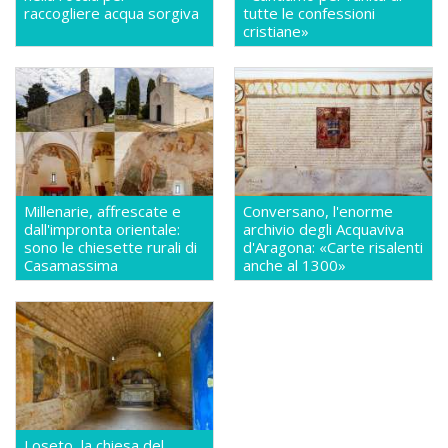
raccogliere acqua sorgiva
tutte le confessioni
cristiane»
Millenarie, affrescate e
Conversano, l'enorme
dall'impronta orientale:
archivio degli Acquaviva
sono le chiesette rurali di
d'Aragona: «Carte risalenti
Casamassima
anche al 1300»
Loseto, la chiesa del