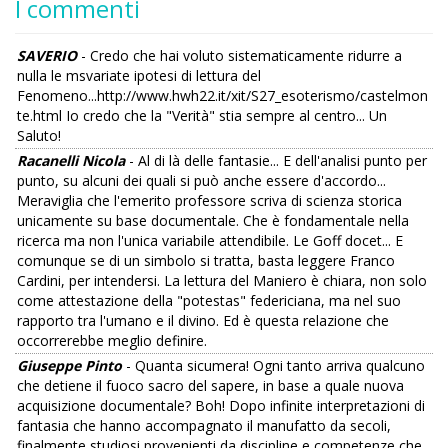
I commenti
SAVERIO
- Credo che hai voluto sistematicamente ridurre a
nulla le msvariate ipotesi di lettura del
Fenomeno...http://www.hwh22.it/xit/S27_esoterismo/castelmon
te.html Io credo che la "Verità" stia sempre al centro... Un
Saluto!
Racanelli Nicola
- Al di là delle fantasie... E dell'analisi punto per
punto, su alcuni dei quali si può anche essere d'accordo...
Meraviglia che l'emerito professore scriva di scienza storica
unicamente su base documentale. Che è fondamentale nella
ricerca ma non l'unica variabile attendibile. Le Goff docet... E
comunque se di un simbolo si tratta, basta leggere Franco
Cardini, per intendersi. La lettura del Maniero è chiara, non solo
come attestazione della "potestas" federiciana, ma nel suo
rapporto tra l'umano e il divino. Ed è questa relazione che
occorrerebbe meglio definire.
Giuseppe Pinto
- Quanta sicumera! Ogni tanto arriva qualcuno
che detiene il fuoco sacro del sapere, in base a quale nuova
acquisizione documentale? Boh! Dopo infinite interpretazioni di
fantasia che hanno accompagnato il manufatto da secoli,
finalmente studiosi provenienti da discipline e competenze che