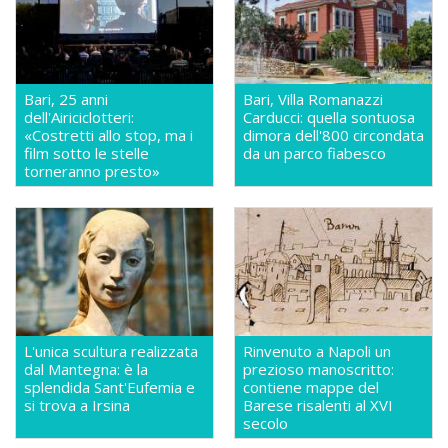
Bari, 25 anni
Bari, Villa Romanazzi
dell'Airiciclotteri:
Carducci: quella sontuosa
«Costretti allo stop, ma i
dimora dell'800 circondata
film sotto le stelle
da un parco fiabesco
torneranno presto»
L'unica scultura realizzata
Rinvenuto a Napoli un
dal Mantegna: è la
prezioso manoscritto:
splendida Sant'Eufemia e
contiene mappe del
si trova a Irsina
Barese risalenti al XVI
secolo