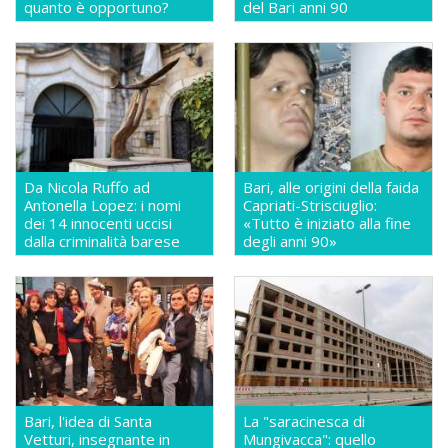
quanto è opportuno?
del Bari anni 90
Da Nicola Ruffo ad
Bari, alle origini della faida
Antonella Lopez: i nomi
Capriati-Strisciuglio:
dei 14 innocenti uccisi
«Tutto è iniziato alla fine
dalla criminalità barese
degli anni 90»
Bari, l'idea di Santa
La "saracinesca di
Vetturi, insegnante in
Mungivacca": quello