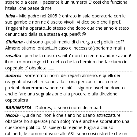
stipendio a casa, il paziente è un numero! E' così che funziona
l'Italia...che paese di me...
luisa
- Mio padre nel 2005 è entrato in sala operatoria con le
sue gambe e non ne è uscito vivo!!!! Vi dico solo che il prof.
Triggiani ha operato...lo stesso che dopo qualche anno è stato
denunciato dalla sua stessa equipe!!!😢😢
Giuliana
- chi sono questi medici di chirurgia del policlinico??
Almeno stiamo lontani....in caso di necessità(speriamo mai!!!)
rosalba
- perche la nostra sanita' non fa niente x andare avanti!
il nostro oncologo ci ha detto che la chemiop che facciamo in
ospedale e' obsoleta........
dolores
- vorremmo i nomi dei reparti almeno. e quelli dei
reagenti obsoleti. resa nota la storia per cautelarci come
pazienti dovremmo saperne di più. il signore avrebbe dovuto
anche fare una segnalazione alla procura e alla direzione
ospedaliera
BARINEDITA
- Dolores, ci sono i nomi dei reparti.
Nicola
- Qui da noi non è che siano ho usano attrezzature
obsolete ho superate ( non solo) ma è anche e sopratutto una
questione politico. Mi spiego la regione Puglia a chiuso i
rubinetti, le somme dovute alle ASL sono così ristrette che un