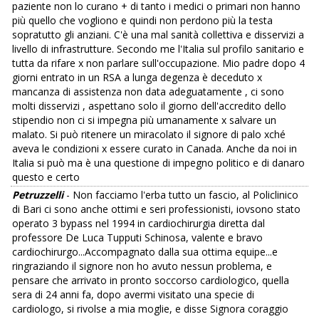
paziente non lo curano + di tanto i medici o primari non hanno
più quello che vogliono e quindi non perdono più la testa
sopratutto gli anziani. C'è una mal sanità collettiva e disservizi a
livello di infrastrutture. Secondo me l'Italia sul profilo sanitario e
tutta da rifare x non parlare sull'occupazione. Mio padre dopo 4
giorni entrato in un RSA a lunga degenza è deceduto x
mancanza di assistenza non data adeguatamente , ci sono
molti disservizi , aspettano solo il giorno dell'accredito dello
stipendio non ci si impegna più umanamente x salvare un
malato. Si può ritenere un miracolato il signore di palo xché
aveva le condizioni x essere curato in Canada. Anche da noi in
Italia si può ma è una questione di impegno politico e di danaro
questo e certo
Petruzzelli
- Non facciamo l'erba tutto un fascio, al Policlinico
di Bari ci sono anche ottimi e seri professionisti, iovsono stato
operato 3 bypass nel 1994 in cardiochirurgia diretta dal
professore De Luca Tupputi Schinosa, valente e bravo
cardiochirurgo...Accompagnato dalla sua ottima equipe...e
ringraziando il signore non ho avuto nessun problema, e
pensare che arrivato in pronto soccorso cardiologico, quella
sera di 24 anni fa, dopo avermi visitato una specie di
cardiologo, si rivolse a mia moglie, e disse Signora coraggio