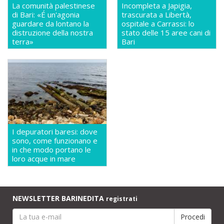
La comunità palestinese
Incompleta a Japigia,
di Bari: «É un'agonia
trascurata a Libertà,
guardare da lontano la
ospitale a Carrassi: lo
distruzione della nostra
stato delle 15 aree cani di
terra»
Bari
I depuratori baresi: dove
sono, come funzionano e
in che modo portano le
loro acque in mare
NEWSLETTER BARINEDITA
registrati