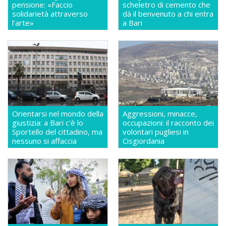
pensione: «Faccio
scheletro di cemento che
solidarietà attraverso
dà il benvenuto a chi entra
l'arte»
a Bari
Orientarsi nel mondo della
Aggressioni, minacce,
giustizia: a Bari c'è lo
occupazioni: il racconto dei
Sportello del cittadino, ma
volontari pugliesi in
nessuno si affaccia
Cisgiordania