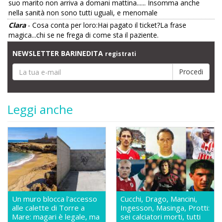
suo marito non arriva a domani mattina...... Insomma anche
nella sanità non sono tutti uguali, e menomale
Clara
- Cosa conta per loro:Hai pagato il ticket?La frase
magica...chi se ne frega di come sta il paziente.
NEWSLETTER BARINEDITA
registrati
Leggi anche
Un muro blocca l'accesso
Cucchi, Drago, Mancini,
alle calette di Torre a
Ingesson, Masinga, Protti:
Mare: magari è legale, ma
sei calciatori morti, tutti