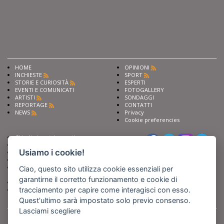
HOME
OPINIONI
INCHIESTE
SPORT
STORIE E CURIOSITÀ
ESPERTI
EVENTI E COMUNICATI
FOTOGALLERY
ARTISTI
SONDAGGI
REPORTAGE
CONTATTI
NEWS
Privacy
Cookie preferencies
Chiedi ai nostri esperti
Seguici su
Scrivi alla redazione
Usiamo i cookie!
Fai pubblicità con noi
Sostieni Barinedita
Iscriviti al nostro corso di
Ciao, questo sito utilizza cookie essenziali per
giornalismo
garantirne il corretto funzionamento e cookie di
Compra i nostri libri
tracciamento per capire come interagisci con esso.
Entra in Barinedita Map
Quest'ultimo sarà impostato solo previo consenso.
Lasciami scegliere
BARIREPORT s.a.s.
, Partita IVA 07355350724
Powered by
Netboom