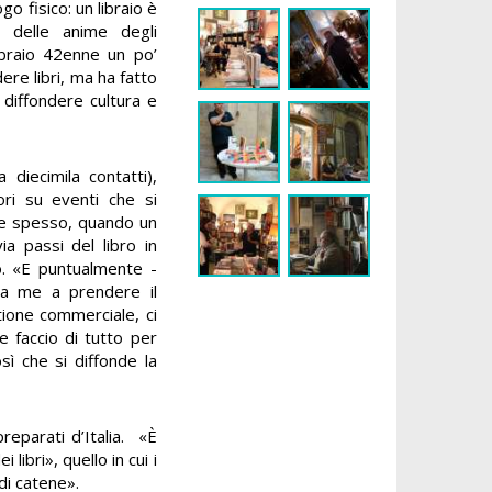
go fisico: un libraio è
, delle anime degli
libraio 42enne un po’
dere libri, ma ha fatto
 diffondere cultura e
 diecimila contatti),
ori su eventi che si
ri e spesso, quando un
ia passi del libro in
lo. «E puntualmente -
 da me a prendere il
tione commerciale, ci
 faccio di tutto per
sì che si diffonde la
preparati d’Italia. «È
libri», quello in cui i
ndi catene».