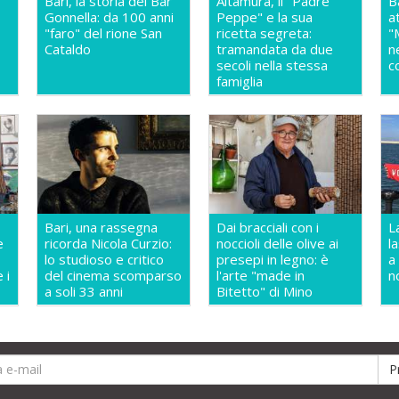
Bari, la storia del Bar
Altamura, il "Padre
B
Gonnella: da 100 anni
Peppe" e la sua
a
"faro" del rione San
ricetta segreta:
"
Cataldo
tramandata da due
n
secoli nella stessa
c
famiglia
Bari, una rassegna
Dai bracciali con i
L
e
ricorda Nicola Curzio:
noccioli delle olive ai
l
lo studioso e critico
presepi in legno: è
a
 i
del cinema scomparso
l'arte "made in
n
a soli 33 anni
Bitetto" di Mino