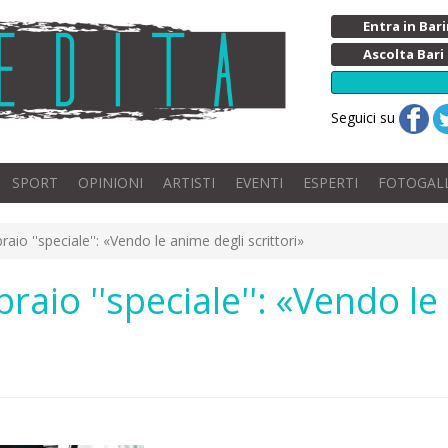
Entra in Ba
Ascolta Bari
Seguici su
SPORT
OPINIONI
ARTISTI
EVENTI
ESPERTI
FOTOGAL
braio ''speciale'': «Vendo le anime degli scrittori»
braio ''speciale'': «Vendo l