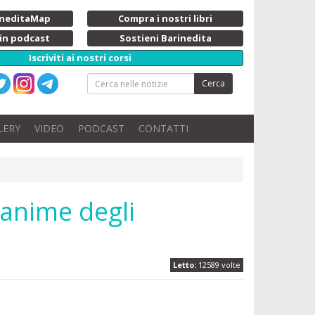
rineditaMap
Compra i nostri libri
 in podcast
Sostieni Barinedita
Iscriviti ai nostri corsi
Cerca
LERY
VIDEO
PODCAST
CONTATTI
e anime degli
Letto:
12589 volte