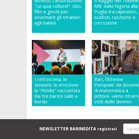
Bitonto, l'associazione
Il viaggio del 16enne
"Le quai culturel": cibo,
MB: dalla Nigeria alla
film e giochi per
Puglia tra rapinatori,
avvicinare gli stranieri
scafisti, razzismo e
agli italiani
corruzione
I retroscena, le
Bari, l'83enne
tensioni, le emozioni:
Pasquale: da docent
la "Flotilla" raccontata
di matematica a
dai tre baresi saliti a
pittore. «Amo ritrarre
bordo
volti delle donne»
NEWSLETTER BARINEDITA
registrati