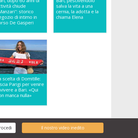
ari, dopo 60 anni di
Bari, pescivendolo
ttività chiude
salva la vita a una
Manzari": storico
cernia, la adotta e la
egozio di intimo in
chiama Elena
orso De Gasperi
a scelta di Domitille:
ascia Parigi per venire
 vivere a Bari. «Qui
on manca nulla»
Il nostro video inedito