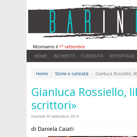
Ritorniamo il
1° settembre
HOME
INCHIESTE
CURIOSITÀ
REPORTAGE
Home
Storie e curiosità
Gianluca Rossiello, li
Gianluca Rossiello, li
scrittori»
martedì 30 settembre 2014
di Daniela Caiati