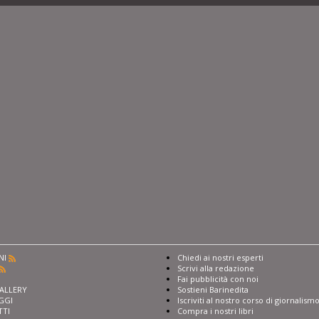
NI
Chiedi ai nostri esperti
Scrivi alla redazione
I
Fai pubblicità con noi
ALLERY
Sostieni Barinedita
GGI
Iscriviti al nostro corso di giornalism
TTI
Compra i nostri libri