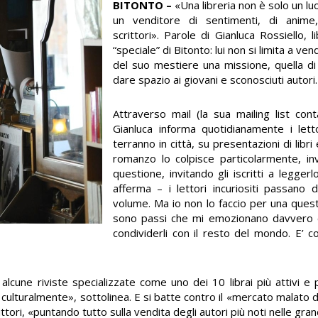
BITONTO –
«Una libreria non è solo un luo
un venditore di sentimenti, di anime
scrittori». Parole di Gianluca Rossiello, 
“speciale” di Bitonto: lui non si limita a ven
del suo mestiere una missione, quella di
dare spazio ai giovani e sconosciuti autori.
Attraverso mail (la sua mailing list conta
Gianluca informa quotidianamente i lett
terranno in città, su presentazioni di lib
romanzo lo colpisce particolarmente, inv
questione, invitando gli iscritti a legger
afferma – i lettori incuriositi passano
volume. Ma io non lo faccio per una ques
sono passi che mi emozionano davvero e
condividerli con il resto del mondo. E’ co
 alcune riviste specializzate come uno dei 10 librai più attivi e 
culturalmente», sottolinea. E si batte contro il «mercato malato dei 
scrittori, «puntando tutto sulla vendita degli autori più noti nelle gra