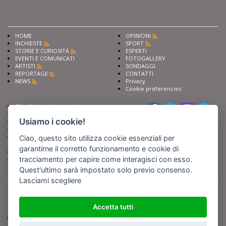
HOME
OPINIONI
INCHIESTE
SPORT
STORIE E CURIOSITÀ
ESPERTI
EVENTI E COMUNICATI
FOTOGALLERY
ARTISTI
SONDAGGI
REPORTAGE
CONTATTI
NEWS
Privacy
Cookie preferencies
Chiedi ai nostri esperti
Seguici su
Scrivi alla redazione
Usiamo i cookie!
Fai pubblicità con noi
Sostieni Barinedita
Iscriviti al nostro corso di
Ciao, questo sito utilizza cookie essenziali per
giornalismo
garantirne il corretto funzionamento e cookie di
Compra i nostri libri
tracciamento per capire come interagisci con esso.
Entra in Barinedita Map
Quest'ultimo sarà impostato solo previo consenso.
Lasciami scegliere
BARIREPORT s.a.s.
, Partita IVA 07355350724
Powered by
Netboom
Copyright BARIREPORT s.a.s. All rights reserved - Tutte le fotografie recanti il
logo di Barinedita sono state commissionate da BARIREPORT s.a.s. che ne
Accetta tutti
detiene i Diritti d'Autore e sono state prodotte nell'anno 2012 e seguenti
(tranne che non vi sia uno specifico anno di scatto riportato)