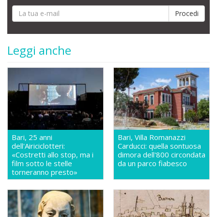
Leggi anche
Bari, 25 anni
Bari, Villa Romanazzi
dell'Airiciclotteri:
Carducci: quella sontuosa
«Costretti allo stop, ma i
dimora dell'800 circondata
film sotto le stelle
da un parco fiabesco
torneranno presto»