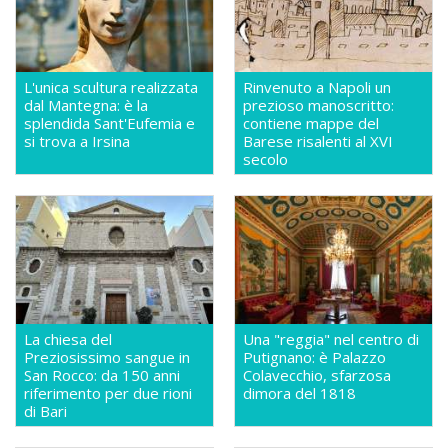
L'unica scultura realizzata
Rinvenuto a Napoli un
dal Mantegna: è la
prezioso manoscritto:
splendida Sant'Eufemia e
contiene mappe del
si trova a Irsina
Barese risalenti al XVI
secolo
La chiesa del
Una "reggia" nel centro di
Preziosissimo sangue in
Putignano: è Palazzo
San Rocco: da 150 anni
Colavecchio, sfarzosa
riferimento per due rioni
dimora del 1818
di Bari