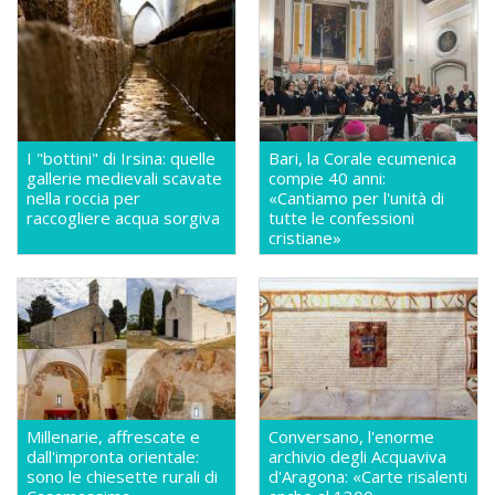
I "bottini" di Irsina: quelle
Bari, la Corale ecumenica
gallerie medievali scavate
compie 40 anni:
nella roccia per
«Cantiamo per l'unità di
raccogliere acqua sorgiva
tutte le confessioni
cristiane»
Millenarie, affrescate e
Conversano, l'enorme
dall'impronta orientale:
archivio degli Acquaviva
sono le chiesette rurali di
d'Aragona: «Carte risalenti