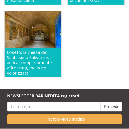
Casamassima
anche al 1300»
Loseto, la chiesa del
Santissimo Salvatore:
antica, completamente
affrescata, ma poco
valorizzata
NEWSLETTER BARINEDITA
registrati
Il nostro video inedito