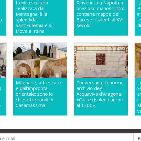
L'unica scultura
Rinvenuto a Napoli un
L
realizzata dal
prezioso manoscritto:
P
Mantegna: è la
contiene mappe del
i
a
splendida
Barese risalenti al XVI
a
Sant'Eufemia e si
secolo
d
trova a Irsina
Millenarie, affrescate
Conversano, l'enorme
L
0
e dall'impronta
archivio degli
S
orientale: sono le
Acquaviva d'Aragona:
a
chiesette rurali di
«Carte risalenti anche
c
»
Casamassima
al 1300»
a
v