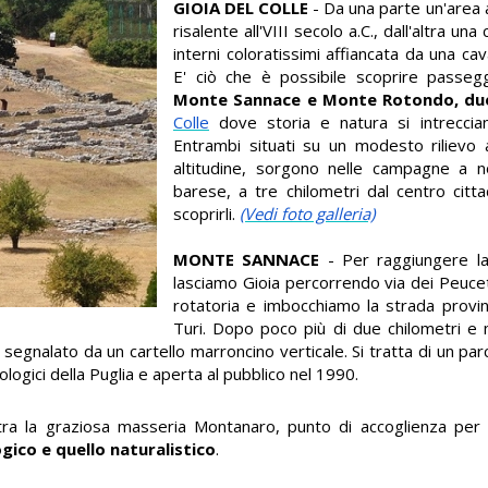
GIOIA DEL COLLE
- Da una parte un'area 
risalente all'VIII secolo a.C., dall'altra un
interni coloratissimi affiancata da una ca
E' ciò che è possibile scoprire passeg
Monte Sannace e Monte Rotondo, due
Colle
dove storia e natura si intreccian
Entrambi situati su un modesto rilievo 
altitudine, sorgono nelle campagne a 
barese, a tre chilometri dal centro citt
scoprirli.
(Vedi foto galleria)
MONTE SANNACE
- Per raggiungere l
lasciamo Gioia percorrendo via dei Peuce
rotatoria e imbocchiamo la strada provin
Turi. Dopo poco più di due chilometri e 
 segnalato da un cartello marroncino verticale. Si tratta di un pa
logici della Puglia e aperta al pubblico nel 1990.
tra la graziosa masseria Montanaro, punto di accoglienza per i 
ogico e quello naturalistico
.