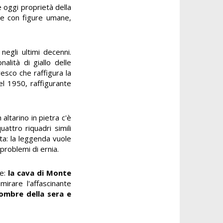
e oggi proprietà della
ne con figure umane,
 negli ultimi decenni.
alità di giallo delle
resco che raffigura la
l 1950, raffigurante
 altarino in pietra c'è
attro riquadri simili
ita: la leggenda vuole
problemi di ernia.
ne:
la cava di Monte
irare l'affascinante
 ombre della sera e