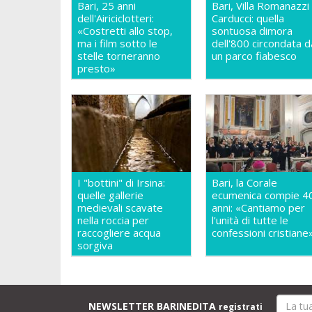
Bari, 25 anni
Bari, Villa Romanazzi
dell'Airiciclotteri:
Carducci: quella
«Costretti allo stop,
sontuosa dimora
ma i film sotto le
dell'800 circondata d
stelle torneranno
un parco fiabesco
presto»
I "bottini" di Irsina:
Bari, la Corale
quelle gallerie
ecumenica compie 4
medievali scavate
anni: «Cantiamo per
nella roccia per
l'unità di tutte le
raccogliere acqua
confessioni cristiane
sorgiva
NEWSLETTER BARINEDITA
registrati