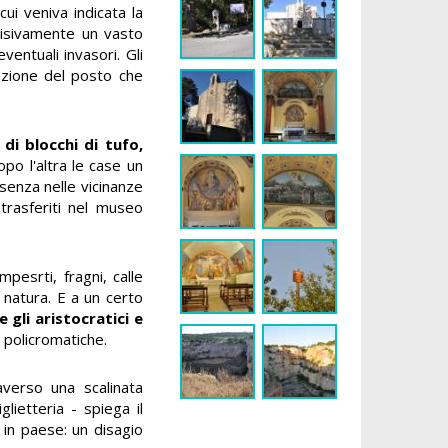
cui veniva indicata la
 visivamente un vasto
ventuali invasori. Gli
tazione del posto che
di blocchi di tufo,
po l'altra le case un
esenza nelle vicinanze
trasferiti nel museo
pesrti, fragni, calle
a natura. E a un certo
 gli aristocratici e
 policromatiche.
verso una scalinata
ietteria - spiega il
 in paese: un disagio