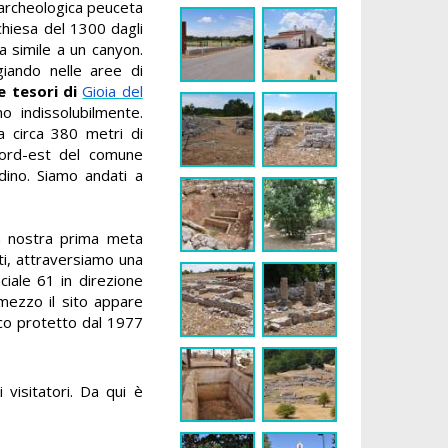
archeologica peuceta
a chiesa del 1300 dagli
va simile a un canyon.
giando nelle aree di
 tesori di
Gioia del
o indissolubilmente.
a circa 380 metri di
nord-est del comune
adino. Siamo andati a
a nostra prima meta
ti, attraversiamo una
ciale 61 in direzione
mezzo il sito appare
rco protetto dal 1977
visitatori. Da qui è