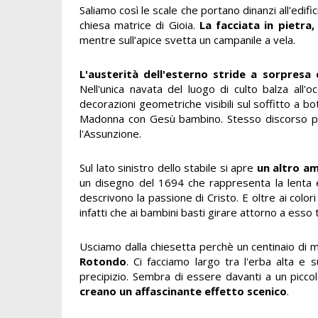
Saliamo così le scale che portano dinanzi all'edifi
chiesa matrice di Gioia.
La facciata in pietra
mentre sull’apice svetta un campanile a vela.
L'austerità dell'esterno stride a sorpresa 
Nell'unica navata del luogo di culto balza all'o
decorazioni geometriche visibili sul soffitto a bo
Madonna con Gesù bambino. Stesso discorso per 
l'Assunzione.
Sul lato sinistro dello stabile si apre
un altro am
un disegno del 1694 che rappresenta la lenta e d
descrivono la passione di Cristo. E oltre ai colo
infatti che ai bambini basti girare attorno a esso
Usciamo dalla chiesetta perchè un centinaio di me
Rotondo
. Ci facciamo largo tra l'erba alta e
precipizio. Sembra di essere davanti a un picc
creano un affascinante effetto scenico
.