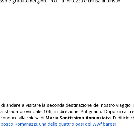
so è gratuito nei giorni in cui la fortezza è chiusa ai turisti».
 di andare a visitare la seconda destinazione del nostro viaggio. 
la strada provinciale 106, in direzione Putignano. Dopo circa t
 conduce alla chiesa di
Maria Santissima Annunziata
, l'edificio
l
bosco Romanazzi, una delle quattro oasi del Wwf baresi
.