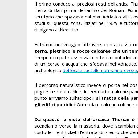
Il primo conduce ai preziosi resti dell'antica Th
Terra di Bari prima dell'arrivo dei Romani.
Fu e
territorio che spaziava dal mar Adriatico alla cos
studi su questa zona, iniziati nel 1929 e tuttor
risalgono al Neolitico.
Entriamo nel villaggio attraverso un accesso ri
terra, pietrisco e rocce calcaree che un tem
tempo occupate essenzialmente da contadini: all'ep
di un corso d'acqua che sfociava nell'Adriatic
archeologico
del locale castello normanno-svevo
Il percorso naturalistico invece ci porta nel bo
pugliesi e rose canine, intervallati da alcune pan
punto arriviamo sull'acropoli:
si tratta della pa
gli edifici pubblici
. Qui notiamo alcune colonne i
Da quassù la vista dell'arcaica Thuriae è
scendiamo verso la masseria, dove scambiamo du
custode - e il ticket d'entrata di 7 euro che pe