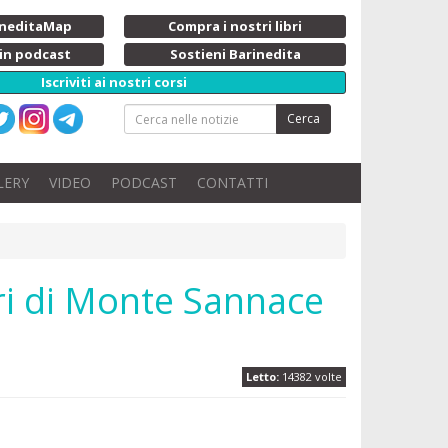
rineditaMap
Compra i nostri libri
 in podcast
Sostieni Barinedita
Iscriviti ai nostri corsi
Cerca
LERY
VIDEO
PODCAST
CONTATTI
ori di Monte Sannace
Letto:
14382 volte