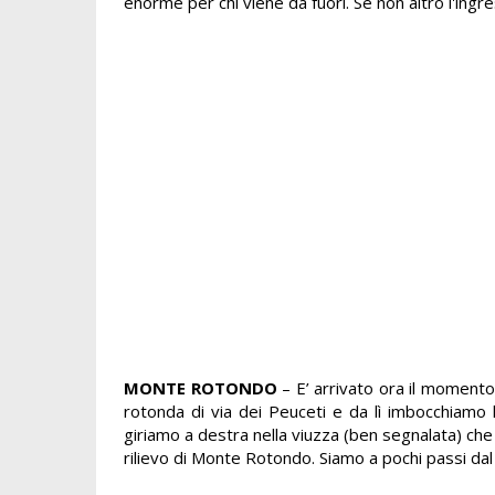
enorme per chi viene da fuori. Se non altro l'ingres
MONTE ROTONDO
– E’ arrivato ora il momento
rotonda di via dei Peuceti e da lì imbocchiamo 
giriamo a destra nella viuzza (ben segnalata) che
rilievo di Monte Rotondo. Siamo a pochi passi da