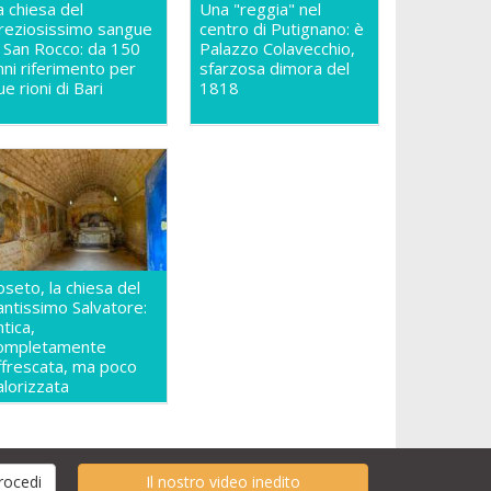
a chiesa del
Una "reggia" nel
reziosissimo sangue
centro di Putignano: è
n San Rocco: da 150
Palazzo Colavecchio,
nni riferimento per
sfarzosa dimora del
ue rioni di Bari
1818
oseto, la chiesa del
antissimo Salvatore:
ntica,
ompletamente
ffrescata, ma poco
alorizzata
Il nostro video inedito