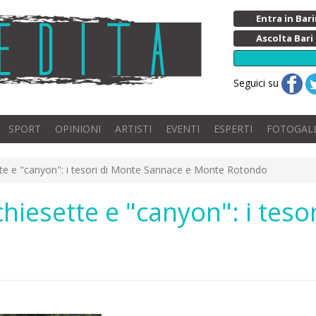
Entra in Ba
Ascolta Bari
Seguici su
SPORT
OPINIONI
ARTISTI
EVENTI
ESPERTI
FOTOGAL
ette e "canyon": i tesori di Monte Sannace e Monte Rotondo
chiesette e "canyon": i tes