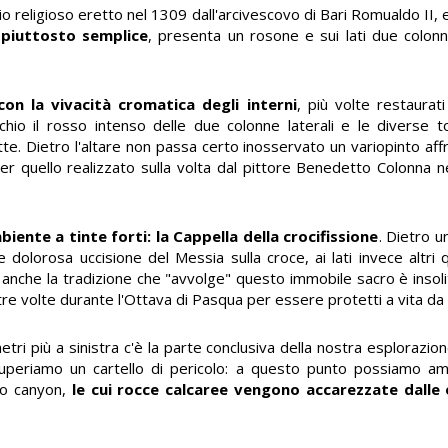
cio religioso eretto nel 1309 dall'arcivescovo di Bari Romualdo II, 
, piuttosto semplice
, presenta un rosone e sui lati due colon
con la vivacità cromatica degli interni
, più volte restaurati
cchio il rosso intenso delle due colonne laterali e le diverse ton
tte. Dietro l'altare non passa certo inosservato un variopinto aff
quello realizzato sulla volta dal pittore Benedetto Colonna ne
biente a tinte forti: la Cappella della crocifissione
. Dietro un
olorosa uccisione del Messia sulla croce, ai lati invece altri qu
ri anche la tradizione che "avvolge" questo immobile sacro è insol
 tre volte durante l'Ottava di Pasqua per essere protetti a vita da 
tri più a sinistra c'è la parte conclusiva della nostra esplorazio
 superiamo un cartello di pericolo: a questo punto possiamo amm
olo canyon,
le cui rocce calcaree vengono accarezzate dalle