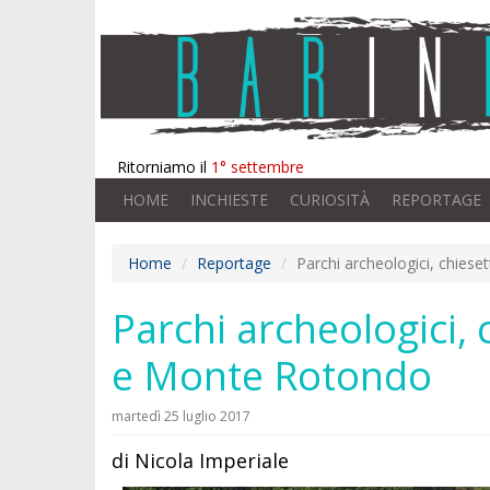
Ritorniamo il
1° settembre
HOME
INCHIESTE
CURIOSITÀ
REPORTAGE
Home
Reportage
Parchi archeologici, chies
Parchi archeologici, 
e Monte Rotondo
martedì 25 luglio 2017
di Nicola Imperiale