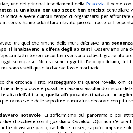
uriae, uno dei principali insediamenti della
Peucezia
, il nome con 
retta su un'altura per uno scopo ben preciso
: controllare
ta ionica e avere quindi il tempo di organizzarsi per affrontare e
a in corso, hanno addirittura rilevato piccole tracce di frequen
cavato tra quel che rimane delle mura difensive:
una sequenza 
po si innalzavano a difesa degli abitanti
. Osserviamo una do
oca infatti i terreni circostanti venivano coltivati grazie alla pr
o, oggi scomparso. Non vi sono oggetti d'uso quotidiano, tutti 
, ma sono visibili qua e là diverse fosse mortuarie.
sco che circonda il sito. Passeggiamo tra querce rovella, olmi cam
chine in legno dove è possibile rilassarsi ascoltando i suoni dell
rte alta dell'abitato, quella all’epoca destinata ad accogliere
n pietra mozze e delle sepolture in muratura decorate con pitture
 davvero notevole
. Ci soffermiamo sul panorama e poi attra
e chiacchiere con il guardiano Osvaldo. «Qui non c'è una bigl
rmette di visitare parco, castello e museo, si può comprare solo