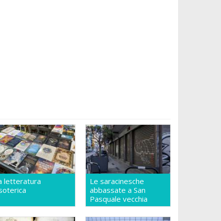
a letteratura
Le saracinesche
soterica
abbassate a San
Pasquale vecchia