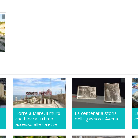
Torre a Mare, il muro
La centenaria storia
L
che blocca l'ultimo
della gassosa Avena
e
accesso alle calette