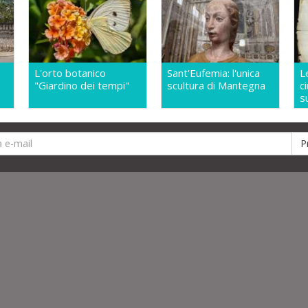
L'orto botanico
Sant'Eufemia: l'unica
L
"Giardino dei tempi"
scultura di Mantegna
c
s