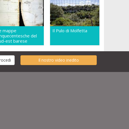
e mappe
Il Pulo di Molfetta
inquecentesche del
ud-est barese
Il nostro video inedito