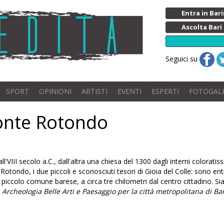
Entra in Ba
Ascolta Bari
Seguici su
SPORT
OPINIONI
ARTISTI
EVENTI
ESPERTI
FOTOGAL
onte Rotondo
'VIII secolo a.C., dall'altra una chiesa del 1300 dagli interni colorati
ondo, i due piccoli e sconosciuti tesori di Gioia del Colle: sono entr
piccolo comune barese, a circa tre chilometri dal centro cittadino. Si
cheologia Belle Arti e Paesaggio per la città metropolitana di Bar