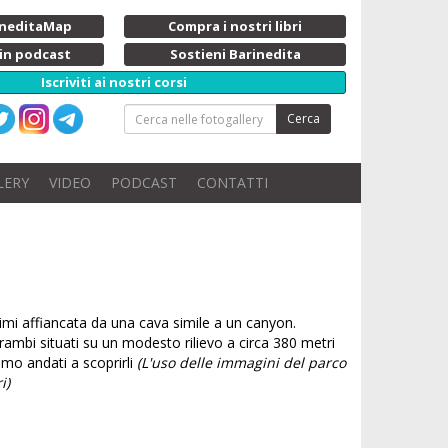
rineditaMap
Compra i nostri libri
 in podcast
Sostieni Barinedita
Iscriviti ai nostri corsi
Cerca
LERY
VIDEO
PODCAST
CONTATTI
ssimi affiancata da una cava simile a un canyon.
ambi situati su un modesto rilievo a circa 380 metri
amo andati a scoprirli
(L'uso delle immagini del parco
i)