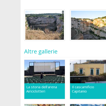
Altre gallerie
La storia dell'arena
Il cascamificio
Airiciclotteri
Capitanio