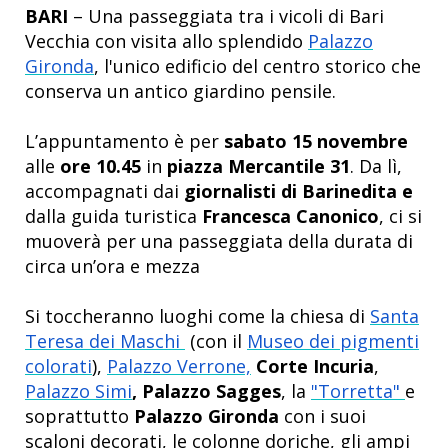
BARI
– Una passeggiata tra i vicoli di Bari
Vecchia con visita allo splendido
Palazzo
Gironda
, l'unico edificio del centro storico che
conserva un antico giardino pensile.
L’appuntamento è per
sabato 15 novembre
alle
ore 10.45
in
piazza Mercantile 31
. Da lì,
accompagnati dai
giornalisti di Barinedita e
dalla guida turistica
Francesca Canonico
, ci si
muoverà per una passeggiata della durata di
circa un’ora e mezza
Si toccheranno luoghi come la chiesa di
Santa
Teresa dei Maschi
(con il
Museo dei pigmenti
colorati
),
Palazzo Verrone,
Corte Incuria
,
Palazzo Simi
, Palazzo Sagges
, la
"Torretta"
e
soprattutto
Palazzo Gironda
con i suoi
scaloni decorati, le colonne doriche, gli ampi