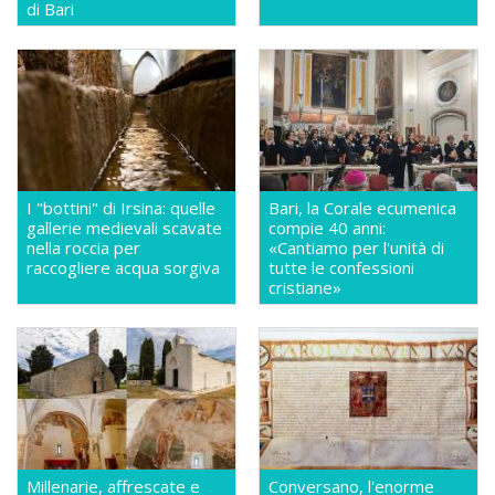
di Bari
I "bottini" di Irsina: quelle
Bari, la Corale ecumenica
gallerie medievali scavate
compie 40 anni:
nella roccia per
«Cantiamo per l'unità di
raccogliere acqua sorgiva
tutte le confessioni
cristiane»
Millenarie, affrescate e
Conversano, l'enorme