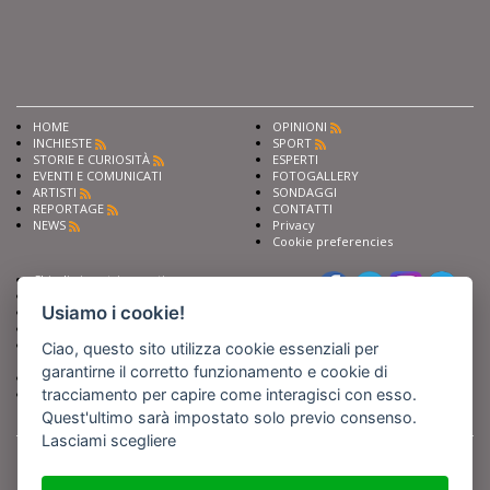
HOME
OPINIONI
INCHIESTE
SPORT
STORIE E CURIOSITÀ
ESPERTI
EVENTI E COMUNICATI
FOTOGALLERY
ARTISTI
SONDAGGI
REPORTAGE
CONTATTI
NEWS
Privacy
Cookie preferencies
Chiedi ai nostri esperti
Seguici su
Scrivi alla redazione
Usiamo i cookie!
Fai pubblicità con noi
Sostieni Barinedita
Iscriviti al nostro corso di
Ciao, questo sito utilizza cookie essenziali per
giornalismo
garantirne il corretto funzionamento e cookie di
Compra i nostri libri
tracciamento per capire come interagisci con esso.
Entra in Barinedita Map
Quest'ultimo sarà impostato solo previo consenso.
Lasciami scegliere
BARIREPORT s.a.s.
, Partita IVA 07355350724
Powered by
Netboom
Copyright BARIREPORT s.a.s. All rights reserved - Tutte le fotografie recanti il
logo di Barinedita sono state commissionate da BARIREPORT s.a.s. che ne