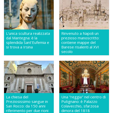
L'unica scultura realizzata
Rinvenuto a Napoli un
dal Mantegna: è la
prezioso manoscritto:
splendida Sant'Eufemia e
contiene mappe del
si trova a Irsina
Barese risalenti al XVI
secolo
La chiesa del
Una "reggia" nel centro di
Preziosissimo sangue in
Putignano: è Palazzo
San Rocco: da 150 anni
Colavecchio, sfarzosa
riferimento per due rioni
dimora del 1818