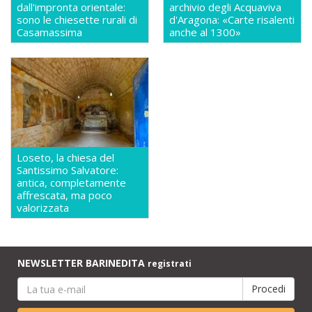
dall'impronta orientale:
archivio degli Acquaviva
sono le chiesette rurali di
d'Aragona: «Carte risalenti
Casamassima
anche al 1300»
Loseto, la chiesa del
Santissimo Salvatore:
antica, completamente
affrescata, ma poco
valorizzata
NEWSLETTER BARINEDITA
registrati