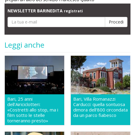
NEWSLETTER BARINEDITA
registrati
Leggi anche
Bari, 25 anni
Bari, Villa Romanazzi
dell'Airiciclotteri:
Carducci: quella sontuosa
«Costretti allo stop, ma i
dimora dell'800 circondata
film sotto le stelle
da un parco fiabesco
torneranno presto»