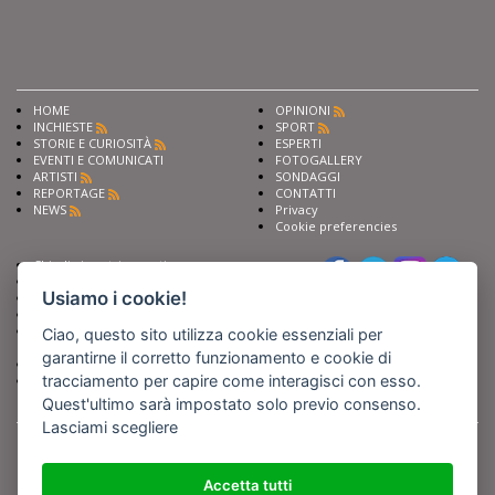
HOME
OPINIONI
INCHIESTE
SPORT
STORIE E CURIOSITÀ
ESPERTI
EVENTI E COMUNICATI
FOTOGALLERY
ARTISTI
SONDAGGI
REPORTAGE
CONTATTI
NEWS
Privacy
Cookie preferencies
Chiedi ai nostri esperti
Seguici su
Scrivi alla redazione
Usiamo i cookie!
Fai pubblicità con noi
Sostieni Barinedita
Iscriviti al nostro corso di
Ciao, questo sito utilizza cookie essenziali per
giornalismo
garantirne il corretto funzionamento e cookie di
Compra i nostri libri
tracciamento per capire come interagisci con esso.
Entra in Barinedita Map
Quest'ultimo sarà impostato solo previo consenso.
Lasciami scegliere
BARIREPORT s.a.s.
, Partita IVA 07355350724
Powered by
Netboom
Copyright BARIREPORT s.a.s. All rights reserved - Tutte le fotografie recanti il
logo di Barinedita sono state commissionate da BARIREPORT s.a.s. che ne
Accetta tutti
detiene i Diritti d'Autore e sono state prodotte nell'anno 2012 e seguenti