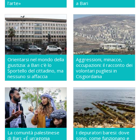
l'arte»
a Bari
Orientarsi nel mondo della
Aggressioni, minacce,
giustizia: a Bari c'è lo
occupazioni: il racconto dei
Sportello del cittadino, ma
volontari pugliesi in
nessuno si affaccia
Cisgiordania
La comunità palestinese
I depuratori baresi: dove
di Bari: «É un'agonia
sono, come funzionano e