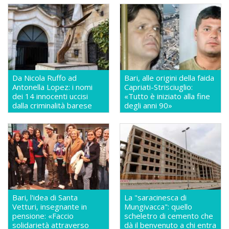
Da Nicola Ruffo ad
Bari, alle origini della faida
Antonella Lopez: i nomi
Capriati-Strisciuglio:
dei 14 innocenti uccisi
«Tutto è iniziato alla fine
dalla criminalità barese
degli anni 90»
Bari, l'idea di Santa
La "saracinesca di
Vetturi, insegnante in
Mungivacca": quello
pensione: «Faccio
scheletro di cemento che
solidarietà attraverso
dà il benvenuto a chi entra