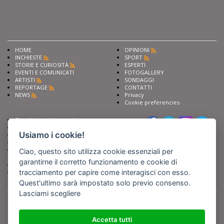
HOME
OPINIONI
INCHIESTE
SPORT
STORIE E CURIOSITÀ
ESPERTI
EVENTI E COMUNICATI
FOTOGALLERY
ARTISTI
SONDAGGI
REPORTAGE
CONTATTI
NEWS
Privacy
Cookie preferencies
Chiedi ai nostri esperti
Seguici su
Scrivi alla redazione
Usiamo i cookie!
Fai pubblicità con noi
Sostieni Barinedita
Iscriviti al nostro corso di
Ciao, questo sito utilizza cookie essenziali per
giornalismo
garantirne il corretto funzionamento e cookie di
Compra i nostri libri
tracciamento per capire come interagisci con esso.
Entra in Barinedita Map
Quest'ultimo sarà impostato solo previo consenso.
Lasciami scegliere
BARIREPORT s.a.s.
, Partita IVA 07355350724
Powered by
Netboom
Copyright BARIREPORT s.a.s. All rights reserved - Tutte le fotografie recanti il
logo di Barinedita sono state commissionate da BARIREPORT s.a.s. che ne
Accetta tutti
detiene i Diritti d'Autore e sono state prodotte nell'anno 2012 e seguenti