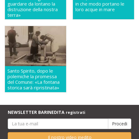
guardare da lontano la
in che modo portano le
distruzione della nostra
loro acque in mare
terra»
Santo Spirito, dopo le
polemiche la promessa
del Comune: «La fontana
storica sarà ripristinata»
NEWSLETTER BARINEDITA
registrati
Il nostro video inedito