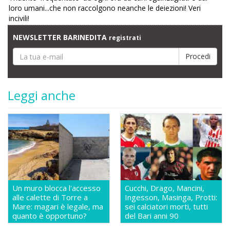
loro umani...che non raccolgono neanche le deiezioni! Veri
incivili!
NEWSLETTER BARINEDITA
registrati
Leggi anche
Un muro blocca l'accesso
Cucchi, Drago, Mancini,
alle calette di Torre a
Ingesson, Masinga, Protti:
Mare: magari è legale, ma
sei calciatori morti, tutti
quanto è opportuno?
del Bari anni 90