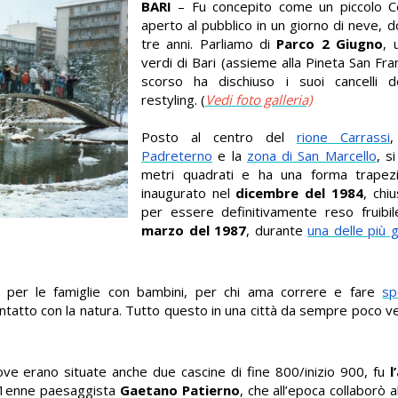
BARI
– Fu concepito come un piccolo C
aperto al pubblico in un giorno di neve, 
tre anni. Parliamo di
Parco 2 Giugno
, 
verdi di Bari (assieme alla Pineta San Fra
scorso ha dischiuso i suoi cancelli 
restyling. (
Vedi foto galleria)
Posto al centro del
rione Carrassi
Padreterno
e la
zona di San Marcello
, s
metri quadrati e ha una forma trapez
inaugurato nel
dicembre del 1984
, chi
per essere definitivamente reso fruibil
marzo del 1987
, durante
una delle più 
o per le famiglie con bambini, per chi ama correre e fare
sp
tatto con la natura. Tutto questo in una città da sempre poco 
dove erano situate anche due cascine di fine 800/inizio 900, fu
l
l 61enne paesaggista
Gaetano Patierno
, che all’epoca collaborò 