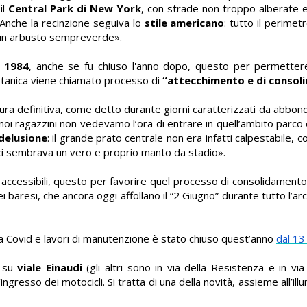
il
Central Park di New York
, con strade non troppo alberate e
 Anche la recinzione seguiva lo
stile americano
: tutto il perimet
 un arbusto sempreverde».
l 1984
, anche se fu chiuso l'anno dopo, questo per permetter
otanica viene chiamato processo di
“attecchimento e di conso
ra definitiva, come detto durante giorni caratterizzati da abbond
noi ragazzini non vedevamo l’ora di entrare in quell’ambito parco
delusione
: il grande prato centrale non era infatti calpestabile
e ci sembrava un vero e proprio manto da stadio».
 accessibili, questo per favorire quel processo di consolidamento
baresi, che ancora oggi affollano il “2 Giugno” durante tutto l’ar
tra Covid e lavori di manutenzione è stato chiuso quest’anno
dal 13
a su
viale Einaudi
(gli altri sono in via della Resistenza e in via
’ingresso dei motocicli. Si tratta di una della novità, assieme all’ill