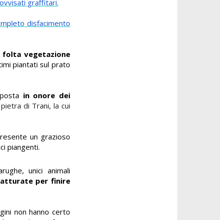
vvisati graffitari.
ompleto disfacimento
a
folta vegetazione
ltimi piantati sul prato
 posta
in onore dei
ietra di Trani, la cui
è presente un grazioso
ci piangenti.
ughe, unici animali
atturate per finire
gini non hanno certo