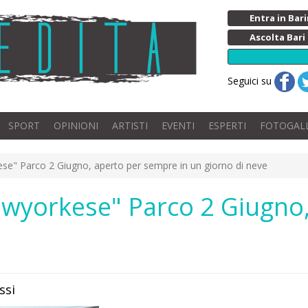
Entra in Ba
Ascolta Bari
Seguici su
SPORT
OPINIONI
ARTISTI
EVENTI
ESPERTI
FOTOGAL
kese" Parco 2 Giugno, aperto per sempre in un giorno di neve
"newyorkese" Parco 2 Giugn
ssi