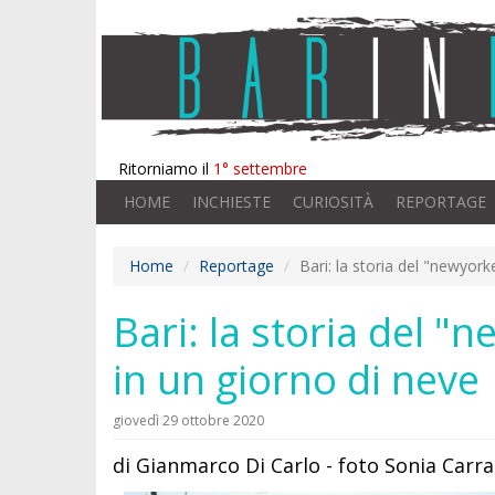
Ritorniamo il
1° settembre
HOME
INCHIESTE
CURIOSITÀ
REPORTAGE
Home
Reportage
Bari: la storia del "newyor
Bari: la storia del 
in un giorno di neve
giovedì 29 ottobre 2020
di Gianmarco Di Carlo - foto Sonia Carra