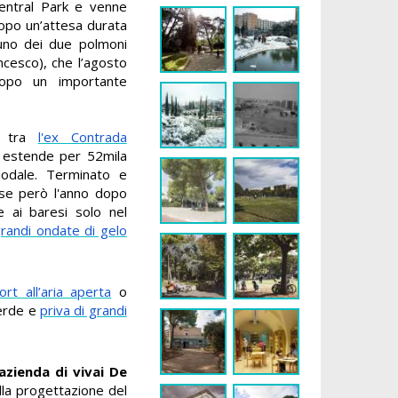
entral Park e venne
dopo un’attesa durata
uno dei due polmoni
ncesco), che l’agosto
dopo un importante
, tra
l'ex Contrada
i estende per 52mila
iodale. Terminato e
use però l'anno dopo
e ai baresi solo nel
grandi ondate di gelo
ort all’aria aperta
o
verde e
priva di grandi
’azienda di vivai De
alla progettazione del