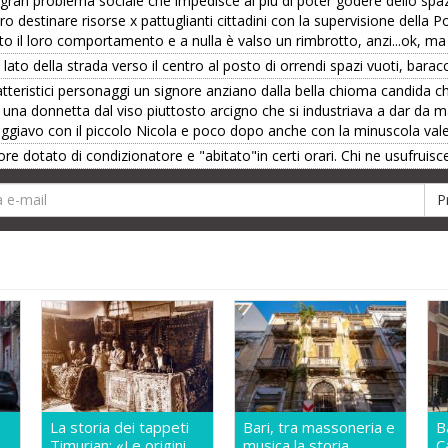
ran problema sociale che impedisce ai più di poter godere dello spazio,
o destinare risorse x pattuglianti cittadini con la supervisione della
to il loro comportamento e a nulla è valso un rimbrotto, anzi...ok, ma 
lato della strada verso il centro al posto di orrendi spazi vuoti, baracc
atteristici personaggi un signore anziano dalla bella chioma candida 
era una donnetta dal viso piuttosto arcigno che si industriava a dar d
ggiavo con il piccolo Nicola e poco dopo anche con la minuscola valer
ore dotato di condizionatore e "abitato"in certi orari. Chi ne usufruisc
La storia dei tappeti
Bari, tra massoneria e
B
Timurian: «Le origini
musica la storia
C