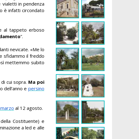
 vialetti in pendenza
ro è infatti circondato
e al tappeto erboso
lidamento
”.
anti nevicate. «Me lo
 e sfidammo il freddo
, così mettemmo subito
 di cui sopra.
Ma poi
co dell’anno e
persino
 marzo
al 12 agosto.
 della Costituente) e
uminazione a led e alle