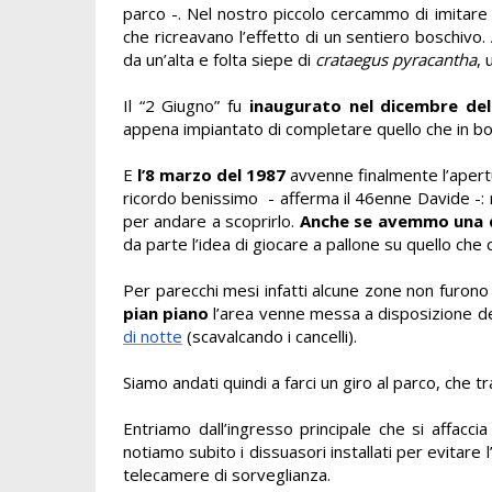
parco -. Nel nostro piccolo cercammo di imitare 
che ricreavano l’effetto di un sentiero boschivo.
da un’alta e folta siepe di
crataegus pyracantha
,
Il “2 Giugno” fu
inaugurato nel dicembre de
appena impiantato di completare quello che in b
E
l’8 marzo del 1987
avvenne finalmente l’apertu
ricordo benissimo - afferma il 46enne Davide -: 
per andare a scoprirlo.
Anche se avemmo una 
da parte l’idea di giocare a pallone su quello ch
Per parecchi mesi infatti alcune zone non furono
pian piano
l’area venne messa a disposizione dei 
di notte
(scavalcando i cancelli).
Siamo andati quindi a farci un giro al parco, che 
Entriamo dall’ingresso principale che si affacci
notiamo subito i dissuasori installati per evitare l
telecamere di sorveglianza.