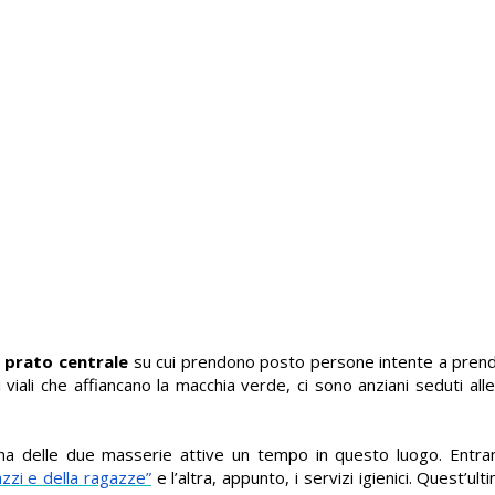
 prato centrale
su cui prendono posto persone intente a prende
i viali che affiancano la macchia verde, ci sono anziani seduti al
 una delle due masserie attive un tempo in questo luogo. Ent
azzi e della ragazze”
e l’altra, appunto, i servizi igienici. Quest’u