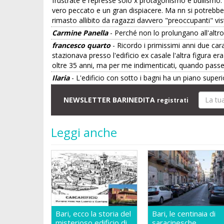
frustrate e represse solo x protagonismo e bullismo: g
vero peccato e un gran dispiacere. Ma nn si potrebber
rimasto allibito da ragazzi davvero "preoccupanti" vis
Carmine Panella
- Perché non lo prolungano all'altro 
francesco quarto
- Ricordo i primissimi anni due car
stazionava presso l'edificio ex casale l'altra figura 
oltre 35 anni, ma per me indimenticati, quando passe
Ilaria
- L'edificio con sotto i bagni ha un piano superi
NEWSLETTER BARINEDITA
registrati
Leggi anche
Bari, ecco la storia del
Bari, le centinaia di
misterioso edificio di
saracinesche