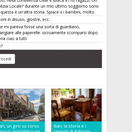
 nella convivenza civile e ludica x i ns ragazzi. Un
 Polizia Locale? durante un mio ultimo soggiorno sono
questa è un'altra storia. Spiace x i bambini, molto.
oni in disuso, giostre, ecc.
che mi pareva fosse una sorta di guardiano,
a mangiare alle paperelle. sicruamente scomparsi dopo
ia ciao a tutti
e?
ari, un giro su corso
Bari, la storia e i
avour: nostalgica via
segreti di Palazzo