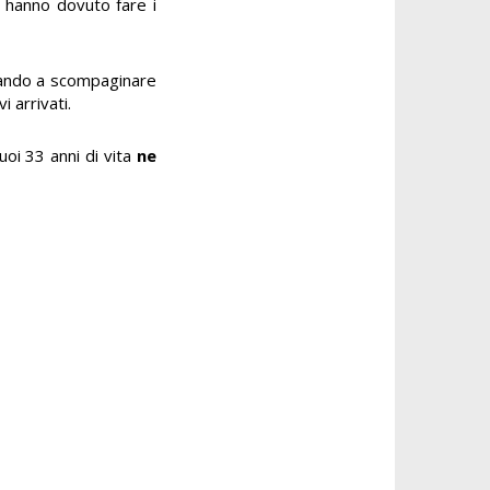
 hanno dovuto fare i
ndo a scompaginare
 arrivati.
uoi 33 anni di vita
ne