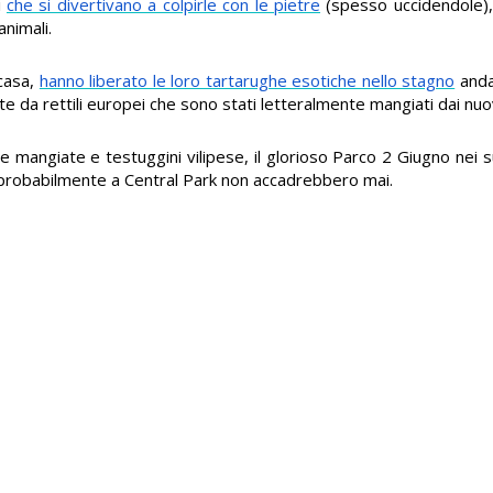
i
che si divertivano a colpirle con le pietre
(spesso uccidendole),
animali.
 casa,
hanno liberato le loro tartarughe esotiche nello stagno
anda
da rettili europei che sono stati letteralmente mangiati dai nuovi
re mangiate e testuggini vilipese, il glorioso Parco 2 Giugno nei s
e probabilmente a Central Park non accadrebbero mai.