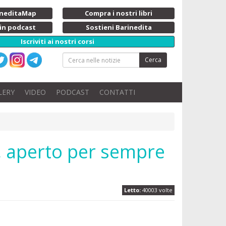
rineditaMap
Compra i nostri libri
 in podcast
Sostieni Barinedita
Iscriviti ai nostri corsi
Cerca
LERY
VIDEO
PODCAST
CONTATTI
o, aperto per sempre
Letto:
40003 volte