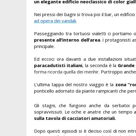
un elegante edificio neoclassico di color gial
Nei pressi dei bagni si trova poi il bar, un edifi
ad opera dei vandali
.
Passeggiando tra tortuosi vialetti ci portiamo
presente all’interno dell’area
. I protagonisti a
principale.
Ed eccoci ora davanti a due installazioni situ
paracadutisti italiani
, la seconda è la
Grande 
forma ricorda quella dei menhir.
Purtroppo anche 
L’ultima tappa del nostro viaggio è la
zona “ro
ponticello adornato da piante rampicanti che pe
Gli stagni, che
fungono anche da serbatoi per
sopravvissuti. Le oche e anatre che un tempo abi
sulla tavola di cacciatori amatoriali.
Dopo questi episodi si è deciso così di non intr