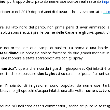
lino
, purtroppo deturpato da numerose scritte realizzate da
impro
cio riaperto nel 2019 dopo 6 anni di chiusura che aveva portato
al c
 ora sul lato nord del parco, non prima però di aver ammirato l
ssoluti sono i lecci, i pini, le palme delle Canarie e
gli ulivi, questi u
ate nei pressi dei due campi di basket. La prima è una lapide
Meridiana
: un orologio solare fo
rmato da due grandi monoliti in p
quest’opera è stata scarabocchiata con gli spray.
mantica”
, quella che ricorda i giardini giapponesi. Qui infatti 
rmette di oltrepassare
due laghetti
su cui sono “posati” alcuni sali
 l'impianto di irrigazione, sono popolati da numerose tartar
tavano gli specchi d’acqua infatti, una alla volta,
sono state c
odurre più nell’area esseri commestibili, anche se pure le
testug