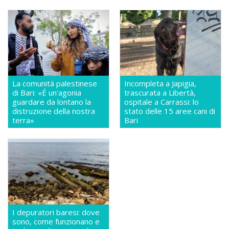
La comunità palestinese
Incompleta a Japigia,
di Bari: «É un'agonia
trascurata a Libertà,
guardare da lontano la
ospitale a Carrassi: lo
distruzione della nostra
stato delle 15 aree cani di
terra»
Bari
I depuratori baresi: dove
sono, come funzionano e