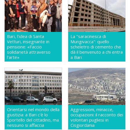
Bari, l'idea di Santa
La "saracinesca di
Vetturi, insegnante in
Mungivacca": quello
pensione: «Faccio
scheletro di cemento che
solidarietà attraverso
dà il benvenuto a chi entra
l'arte»
a Bari
Orientarsi nel mondo della
Aggressioni, minacce,
giustizia: a Bari c'è lo
occupazioni: il racconto dei
Sportello del cittadino, ma
volontari pugliesi in
nessuno si affaccia
Cisgiordania