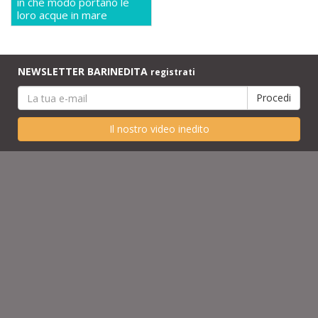
in che modo portano le
loro acque in mare
NEWSLETTER BARINEDITA
registrati
Il nostro video inedito