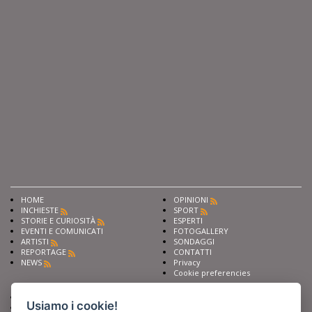
HOME
OPINIONI
INCHIESTE
SPORT
STORIE E CURIOSITÀ
ESPERTI
EVENTI E COMUNICATI
FOTOGALLERY
ARTISTI
SONDAGGI
REPORTAGE
CONTATTI
NEWS
Privacy
Cookie preferencies
Chiedi ai nostri esperti
Seguici su
Usiamo i cookie!
Scrivi alla redazione