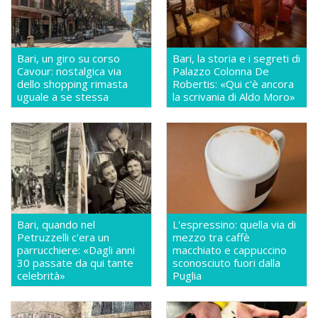
Bari, un giro su corso
Bari, la storia e i segreti di
Cavour: nostalgica via
Palazzo Colonna De
dello shopping rimasta
Robertis: «Qui c'è ancora
uguale a se stessa
la scrivania di Aldo Moro»
Bari, quando nel
L'espressino: quella via di
Petruzzelli c'era un
mezzo tra caffè
parrucchiere: «Dagli anni
macchiato e cappuccino
30 passate da qui tante
sconosciuto fuori dalla
celebrità»
Puglia