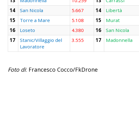
13
Madonnella
10.259
13
Carrassi
14
San Nicola
5.667
14
Libertà
15
Torre a Mare
5.108
15
Murat
16
Loseto
4.380
16
San Nicola
17
Stanic/Villaggio del
3.555
17
Madonnella
Lavoratore
Foto di
: Francesco Cocco/FkDrone