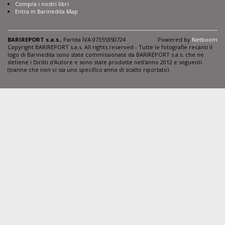
Compra i nostri libri
Entra in Barinedita Map
BARIREPORT s.a.s.
, Partita IVA 07355350724
Powered by
Netboom
Copyright BARIREPORT s.a.s. All rights reserved - Tutte le fotografie recanti il
logo di Barinedita sono state commissionate da BARIREPORT s.a.s. che ne
detiene i Diritti d'Autore e sono state prodotte nell'anno 2012 e seguenti
(tranne che non vi sia uno specifico anno di scatto riportato)