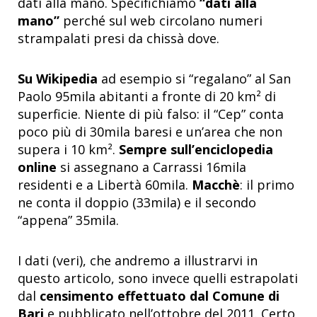
dati alla mano. Specifichiamo
“dati alla
mano”
perché sul web circolano numeri
strampalati presi da chissà dove.
Su Wikipedia
ad esempio si “regalano” al San
Paolo 95mila abitanti a fronte di 20 km² di
superficie. Niente di più falso: il “Cep” conta
poco più di 30mila baresi e un’area che non
supera i 10 km².
Sempre sull’enciclopedia
online
si assegnano a Carrassi 16mila
residenti e a Libertà 60mila.
Macchè
: il primo
ne conta il doppio (33mila) e il secondo
“appena” 35mila.
I dati (veri), che andremo a illustrarvi in
questo articolo, sono invece quelli estrapolati
dal
censimento effettuato dal Comune di
Bari
e pubblicato nell’ottobre del 2011. Certo,