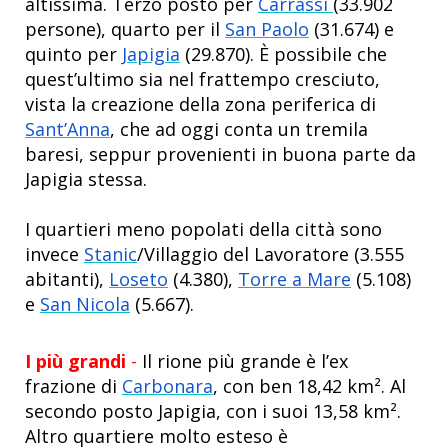
altissima. Terzo posto per
Carrassi
(33.902
persone), quarto per il
San Paolo
(31.674) e
quinto per
Japigia
(29.870). È possibile che
quest’ultimo sia nel frattempo cresciuto,
vista la creazione della zona periferica di
Sant’Anna
, che ad oggi conta un tremila
baresi, seppur provenienti in buona parte da
Japigia stessa.
I quartieri meno popolati della città sono
invece
Stanic
/Villaggio del Lavoratore (3.555
abitanti),
Loseto
(4.380),
Torre a Mare
(5.108)
e
San Nicola
(5.667).
I più grandi
-
Il rione più grande è l’ex
frazione di
Carbonara
, con ben 18,42 km². Al
secondo posto Japigia, con i suoi 13,58 km².
Altro quartiere molto esteso è