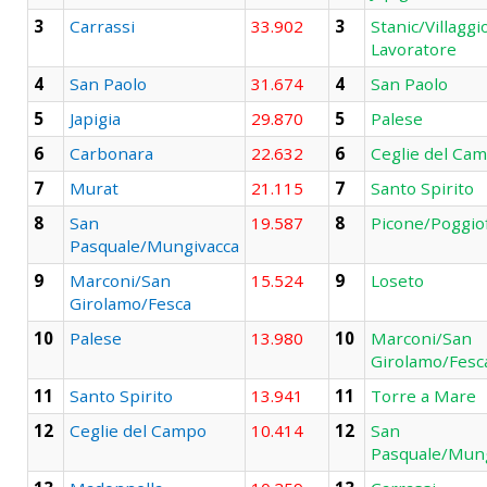
3
Carrassi
33.902
3
Stanic/Villaggi
Lavoratore
4
San Paolo
31.674
4
San Paolo
5
Japigia
29.870
5
Palese
6
Carbonara
22.632
6
Ceglie del Ca
7
Murat
21.115
7
Santo Spirito
8
San
19.587
8
Picone/Poggio
Pasquale/Mungivacca
9
Marconi/San
15.524
9
Loseto
Girolamo/Fesca
10
Palese
13.980
10
Marconi/San
Girolamo/Fesc
11
Santo Spirito
13.941
11
Torre a Mare
12
Ceglie del Campo
10.414
12
San
Pasquale/Mung