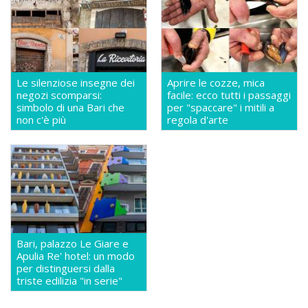
Le silenziose insegne dei
Aprire le cozze, mica
negozi scomparsi:
facile: ecco tutti i passaggi
simbolo di una Bari che
per "spaccare" i mitili a
non c'è più
regola d'arte
Bari, palazzo Le Giare e
Apulia Re' hotel: un modo
per distinguersi dalla
triste edilizia "in serie"