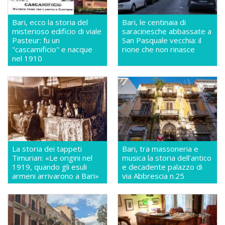
Bari, ecco la storia del
Bari, le centinaia di
misterioso edificio di viale
saracinesche abbassate a
Pasteur: fu un
San Pasquale vecchia: il
"cascamificio" e nacque
rione che non rinasce
nel 1910
La storia dei tappeti
Bari, tra massoneria e
Timurian: «Le origini nel
musica la storia dell'antico
1919, quando gli esuli
e decadente palazzo di
armeni arrivarono a Bari»
via Abbrescia n.25