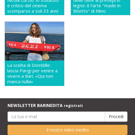
e critico del cinema
legno: è l'arte "made in
scomparso a soli 33 anni
Bitetto" di Mino
La scelta di Domitille:
lascia Parigi per venire a
vivere a Bari. «Qui non
manca nulla»
NEWSLETTER BARINEDITA
registrati
Il nostro video inedito