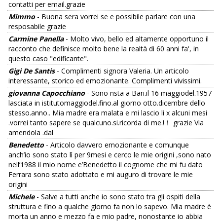
contatti per email.grazie
Mimmo
- Buona sera vorrei se e possibile parlare con una
resposabile grazie
Carmine Panella
- Molto vivo, bello ed altamente opportuno il
racconto che definisce molto bene la realtà di 60 anni fa', in
questo caso "edificante".
Gigi De Santis
- Complimenti signora Valeria. Un articolo
interessante, storico ed emozionante. Complimenti vivissimi.
giovanna Capocchiano
- Sono nsta a Bari.il 16 maggiodel.1957
lasciata in istitutomaggiodel.fino.al giorno otto.dicembre dello
stesso.anno.. Mia madre era malata e mi lascio li x alcuni mesi
.vorrei tanto sapere se qualcuno.si.ricorda di me.!！ grazie Via
amendola .dal
Benedetto
- Articolo davvero emozionante e comunque
anch’io sono stato lì per 9mesi e cerco le mie origini ,sono nato
nell’1988 il mio nome e’Benedetto il cognome che mi fu dato
Ferrara sono stato adottato e mi auguro di trovare le mie
origini
Michele
- Salve a tutti anche io sono stato tra gli ospiti della
struttura e fino a qualche giorno fa non lo sapevo. Mia madre è
morta un anno e mezzo fa e mio padre, nonostante io abbia