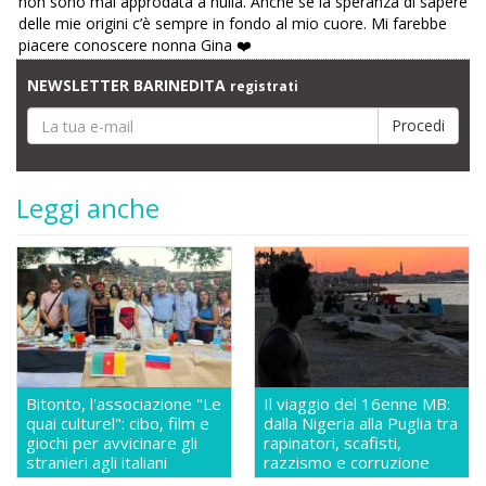
non sono mai approdata a nulla. Anche se la speranza di sapere
delle mie origini c’è sempre in fondo al mio cuore. Mi farebbe
piacere conoscere nonna Gina ❤️
NEWSLETTER BARINEDITA
registrati
Leggi anche
Bitonto, l'associazione "Le
Il viaggio del 16enne MB:
quai culturel": cibo, film e
dalla Nigeria alla Puglia tra
giochi per avvicinare gli
rapinatori, scafisti,
stranieri agli italiani
razzismo e corruzione