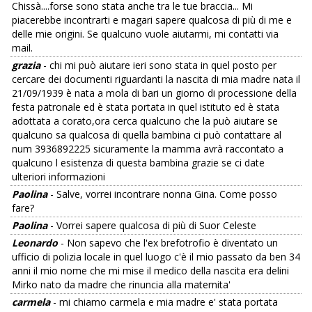
Chissà....forse sono stata anche tra le tue braccia... Mi
piacerebbe incontrarti e magari sapere qualcosa di più di me e
delle mie origini. Se qualcuno vuole aiutarmi, mi contatti via
mail.
grazia
- chi mi può aiutare ieri sono stata in quel posto per
cercare dei documenti riguardanti la nascita di mia madre nata il
21/09/1939 è nata a mola di bari un giorno di processione della
festa patronale ed è stata portata in quel istituto ed è stata
adottata a corato,ora cerca qualcuno che la può aiutare se
qualcuno sa qualcosa di quella bambina ci può contattare al
num 3936892225 sicuramente la mamma avrà raccontato a
qualcuno l esistenza di questa bambina grazie se ci date
ulteriori informazioni
Paolina
- Salve, vorrei incontrare nonna Gina. Come posso
fare?
Paolina
- Vorrei sapere qualcosa di più di Suor Celeste
Leonardo
- Non sapevo che l'ex brefotrofio è diventato un
ufficio di polizia locale in quel luogo c'è il mio passato da ben 34
anni il mio nome che mi mise il medico della nascita era delini
Mirko nato da madre che rinuncia alla maternita'
carmela
- mi chiamo carmela e mia madre e' stata portata