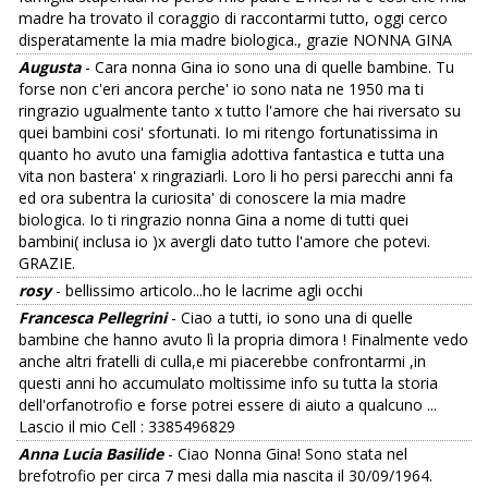
madre ha trovato il coraggio di raccontarmi tutto, oggi cerco
disperatamente la mia madre biologica., grazie NONNA GINA
Augusta
- Cara nonna Gina io sono una di quelle bambine. Tu
forse non c'eri ancora perche' io sono nata ne 1950 ma ti
ringrazio ugualmente tanto x tutto l'amore che hai riversato su
quei bambini cosi' sfortunati. Io mi ritengo fortunatissima in
quanto ho avuto una famiglia adottiva fantastica e tutta una
vita non bastera' x ringraziarli. Loro li ho persi parecchi anni fa
ed ora subentra la curiosita' di conoscere la mia madre
biologica. Io ti ringrazio nonna Gina a nome di tutti quei
bambini( inclusa io )x avergli dato tutto l'amore che potevi.
GRAZIE.
rosy
- bellissimo articolo...ho le lacrime agli occhi
Francesca Pellegrini
- Ciao a tutti, io sono una di quelle
bambine che hanno avuto lì la propria dimora ! Finalmente vedo
anche altri fratelli di culla,e mi piacerebbe confrontarmi ,in
questi anni ho accumulato moltissime info su tutta la storia
dell'orfanotrofio e forse potrei essere di aiuto a qualcuno ...
Lascio il mio Cell : 3385496829
Anna Lucia Basilide
- Ciao Nonna Gina! Sono stata nel
brefotrofio per circa 7 mesi dalla mia nascita il 30/09/1964.