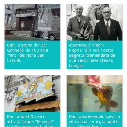
Bari, la storia del Bar
Altamura, il "Padre
Gonnella: da 100 anni
Peppe" e la sua ricetta
"faro" del rione San
segreta: tramandata da
Cataldo
due secoli nella stessa
famiglia
Bari, dopo 60 anni di
Bari, pescivendolo salva la
attività chiude "Manzari":
vita a una cernia, la adotta
storico negozio di intimo
e la chiama Elena