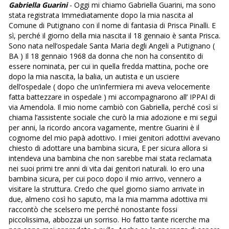
Gabriella Guarini
- Oggi mi chiamo Gabriella Guarini, ma sono
stata registrata Immediatamente dopo la mia nascita al
Comune di Putignano con il nome di fantasia di Prisca Pinalli. E
sì, perché il giorno della mia nascita il 18 gennaio è santa Prisca.
Sono nata nell’ospedale Santa Maria degli Angeli a Putignano (
BA ) Il 18 gennaio 1968 da donna che non ha consentito di
essere nominata, per cui in quella fredda mattina, poche ore
dopo la mia nascita, la balia, un autista e un usciere
dell’ospedale ( dopo che un’infermiera mi aveva velocemente
fatta battezzare in ospedale ) mi accompagnarono all’ IPPAI di
via Amendola. Il mio nome cambiò con Gabriella, perché così si
chiama l’assistente sociale che curò la mia adozione e mi seguì
per anni, la ricordo ancora vagamente, mentre Guarini è il
cognome del mio papà adottivo. I miei genitori adottivi avevano
chiesto di adottare una bambina sicura, E per sicura allora si
intendeva una bambina che non sarebbe mai stata reclamata
nei suoi primi tre anni di vita dai genitori naturali. Io ero una
bambina sicura, per cui poco dopo il mio arrivo, vennero a
visitare la struttura. Credo che quel giorno siamo arrivate in
due, almeno così ho saputo, ma la mia mamma adottiva mi
raccontò che scelsero me perché nonostante fossi
piccolissima, abbozzai un sorriso. Ho fatto tante ricerche ma