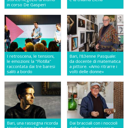
in corso De Gasperi
I retroscena, le tensioni,
Bari, l'83enne Pasquale:
le emozioni: la "Flotilla"
da docente di matematica
raccontata dai tre baresi
a pittore. «Amo ritrarre i
saliti a bordo
volti delle donne»
Bari, una rassegna ricorda
Dai bracciali con i noccioli
Nicola Curzio: lo studioso
delle olive ai presepi in