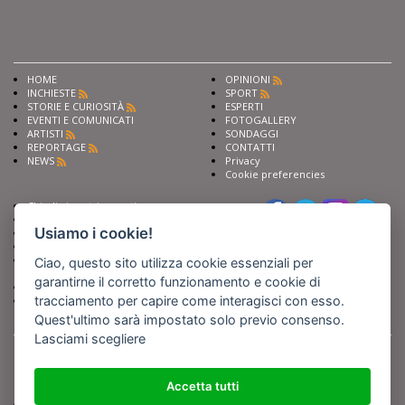
HOME
OPINIONI
INCHIESTE
SPORT
STORIE E CURIOSITÀ
ESPERTI
EVENTI E COMUNICATI
FOTOGALLERY
ARTISTI
SONDAGGI
REPORTAGE
CONTATTI
NEWS
Privacy
Cookie preferencies
Chiedi ai nostri esperti
Seguici su
Scrivi alla redazione
Usiamo i cookie!
Fai pubblicità con noi
Sostieni Barinedita
Iscriviti al nostro corso di
Ciao, questo sito utilizza cookie essenziali per
giornalismo
garantirne il corretto funzionamento e cookie di
Compra i nostri libri
tracciamento per capire come interagisci con esso.
Entra in Barinedita Map
Quest'ultimo sarà impostato solo previo consenso.
Lasciami scegliere
BARIREPORT s.a.s.
, Partita IVA 07355350724
Powered by
Netboom
Copyright BARIREPORT s.a.s. All rights reserved - Tutte le fotografie recanti il
logo di Barinedita sono state commissionate da BARIREPORT s.a.s. che ne
Accetta tutti
detiene i Diritti d'Autore e sono state prodotte nell'anno 2012 e seguenti