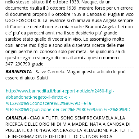
nello stesso istituto il 6 ottobre 1939. Nacque, da un
documento risulta il 3 ottobre 1939 ,mentre forse per un errore
di documenti proprio il 6 ottobre 1939 a Canosa di Puglia in vico
UGO FOSCOLO 8. La levatrice si chiamava Busa Angela sempre
di Canosa e diede il nome a mia madre Brunoni Angela. Lei non
c'e' piu' da parecchi anni, ma il suo desiderio piu' grande
sarebbe stato quello di vederla in viso. Le assomiglio molto,
cosi' anche mio figlio e sono alla disperata ricerca delle mie
origini perché mi conosco solo per meta'. Se qualcuno sa di
questo segreto vi prego di contattarmi a questo numero
3471290790 grazie
BARINEDITA
- Salve Carmela. Magari questo articolo le può
essere di aiuto. Saluti
http://www.barinedita.it/bari-report-notizie/n2460-figli-
abbandonati-negato-il-diritto-di-
%E2%80%9Cconoscere%E2%80%9D--e-la-
%E2%80%9Cpunizione-dei-cent%E2%80%99anni%E2%80%9D
CARMELA
- CIAO A TUTTI, SONO SEMPRE CARMELA ALLA
RICERCA DELLE ORIGINI DI MIA MADRE, NATA A CANOSA DI
PUGLIA IL 03-10-1939. RINGRAZIO LA REDAZIONE PER TUTTE
LE INFORMAZIONI E DEI DIRITTI DI CUI NON ERO A