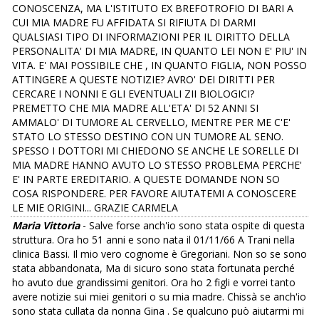
CONOSCENZA, MA L'ISTITUTO EX BREFOTROFIO DI BARI A
CUI MIA MADRE FU AFFIDATA SI RIFIUTA DI DARMI
QUALSIASI TIPO DI INFORMAZIONI PER IL DIRITTO DELLA
PERSONALITA' DI MIA MADRE, IN QUANTO LEI NON E' PIU' IN
VITA. E' MAI POSSIBILE CHE , IN QUANTO FIGLIA, NON POSSO
ATTINGERE A QUESTE NOTIZIE? AVRO' DEI DIRITTI PER
CERCARE I NONNI E GLI EVENTUALI ZII BIOLOGICI?
PREMETTO CHE MIA MADRE ALL'ETA' DI 52 ANNI SI
AMMALO' DI TUMORE AL CERVELLO, MENTRE PER ME C'E'
STATO LO STESSO DESTINO CON UN TUMORE AL SENO.
SPESSO I DOTTORI MI CHIEDONO SE ANCHE LE SORELLE DI
MIA MADRE HANNO AVUTO LO STESSO PROBLEMA PERCHE'
E' IN PARTE EREDITARIO. A QUESTE DOMANDE NON SO
COSA RISPONDERE. PER FAVORE AIUTATEMI A CONOSCERE
LE MIE ORIGINI... GRAZIE CARMELA
Maria Vittoria
- Salve forse anch'io sono stata ospite di questa
struttura. Ora ho 51 anni e sono nata il 01/11/66 A Trani nella
clinica Bassi. Il mio vero cognome è Gregoriani. Non so se sono
stata abbandonata, Ma di sicuro sono stata fortunata perché
ho avuto due grandissimi genitori. Ora ho 2 figli e vorrei tanto
avere notizie sui miei genitori o su mia madre. Chissà se anch'io
sono stata cullata da nonna Gina . Se qualcuno può aiutarmi mi