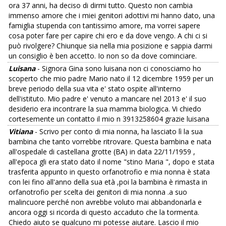
ora 37 anni, ha deciso di dirmi tutto. Questo non cambia
immenso amore che i miei genitori adottivi mi hanno dato, una
famiglia stupenda con tantissimo amore, ma vorrei sapere
cosa poter fare per capire chi ero e da dove vengo. A chi ci si
può rivolgere? Chiunque sia nella mia posizione e sappia darmi
un consiglio è ben accetto. Io non so da dove cominciare.
Luisana
- Signora Gina sono luisana non ci conosciamo ho
scoperto che mio padre Mario nato il 12 dicembre 1959 per un
breve periodo della sua vita e' stato ospite all'interno
dell'istituto. Mio padre e' venuto a mancare nel 2013 e' il suo
desiderio era incontrare la sua mamma biologica. Vi chiedo
cortesemente un contatto il mio n 3913258604 grazie luisana
Vitiana
- Scrivo per conto di mia nonna, ha lasciato lì la sua
bambina che tanto vorrebbe ritrovare. Questa bambina e nata
all'ospedale di castellana grotte (BA) in data 22/11/1959 ,
all'epoca gli era stato dato il nome "stino Maria ", dopo e stata
trasferita appunto in questo orfanotrofio e mia nonna è stata
con lei fino all'anno della sua età ,poi la bambina è rimasta in
orfanotrofio per scelta dei genitori di mia nonna .a suo
malincuore perché non avrebbe voluto mai abbandonarla e
ancora oggi si ricorda di questo accaduto che la tormenta.
Chiedo aiuto se qualcuno mi potesse aiutare. Lascio il mio