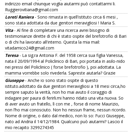
indirizzo email chiunque voglia aiutarmi può contattarmi li.
Ruggierovitiana@gmail.com
Loreti Raniera
- Sono rimasta in quell'istituto circa 6 mesi ,
sono stata adottata da due genitori meravigliosi ! Maria S.
Vita
- Al fine di completare una ricerca avrei bisogno di
testimonianze dirette di chi è stato ospite del brefotrofio di Bari
o di chi ha lavorato all'interno. Questa la mia mail:
vitadamico24@gmail.com
Teresa
- La sig.ra Antonia F. del 1958 cerca sua figlia Vanessa,
nata il 20/09/1994 al Policlinico di Bari, poi portata in asilo-nido
nei pressi del Policlinico ( forse brefotrofio ), poi adottata. La
mamma vorrebbe solo rivederla. Sapreste aiutarla? Grazie
Giuseppe
- Anche io sono stato ospite di questo
istituto.adottato da due genitori meravigliosi a 18 mesi circa,ho
sempre saputo la verità, non ho mai avuto il coraggio di
indagare per paura di ferirli.mi hanno ridato una vita nuova. So
di aver avuto un fratello, lì con me , forse di nome Maurizio,
non l’ho mai conosciuto. Non ho nessun frame, nessun ricordo.
Nome di origine, o dato dal medico, non lo so: Fucci Giuseppe,
nato ad Andria il 14/12/1984. Qualcuno può aiutarmi? Lascio il
mio recapito 3299274345